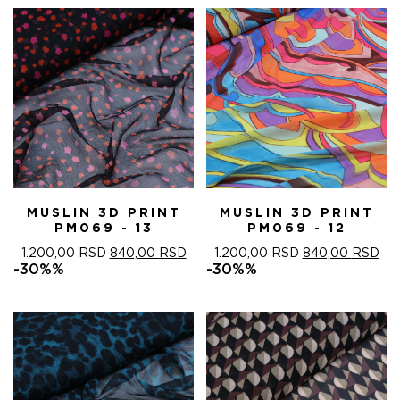
MUSLIN 3D PRINT
MUSLIN 3D PRINT
PM069 - 13
PM069 - 12
ОРИГИНАЛНА
ТРЕНУТНА
ОРИГИНАЛНА
ТР
1.200,00
RSD
840,00
RSD
1.200,00
RSD
840,00
RSD
ЦЕНА
ЦЕНА
ЦЕНА
ЦЕ
-30%%
-30%%
ЈЕ
ЈЕ:
ЈЕ
ЈЕ:
БИЛА:
840,00 RSD.
БИЛА:
840
1.200,00 RSD.
1.200,00 RSD.