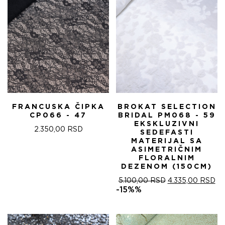
FRANCUSKA ČIPKA
BROKAT SELECTION
CP066 - 47
BRIDAL PM068 - 59
EKSKLUZIVNI
2.350,00
RSD
SEDEFASTI
MATERIJAL SA
ASIMETRIČNIM
FLORALNIM
DEZENOM (150CM)
ОРИГИНАЛНА
ТР
5.100,00
RSD
4.335,00
RSD
ЦЕНА
ЦЕ
-15%%
ЈЕ
ЈЕ:
БИЛА:
4.
5.100,00 RSD.