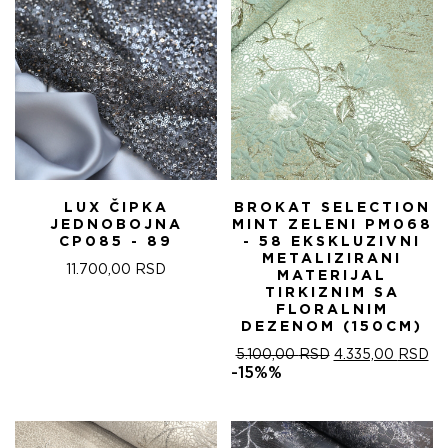
LUX ČIPKA
BROKAT SELECTION
JEDNOBOJNA
MINT ZELENI PM068
CP085 - 89
- 58 EKSKLUZIVNI
METALIZIRANI
11.700,00
RSD
MATERIJAL
TIRKIZNIM SA
FLORALNIM
DEZENOM (150CM)
ОРИГИНАЛНА
ТР
5.100,00
RSD
4.335,00
RSD
ЦЕНА
ЦЕ
-15%%
ЈЕ
ЈЕ:
БИЛА:
4.
5.100,00 RSD.