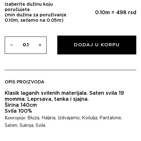
Izaberite dužinu koju
poručujete
0.10
m =
498
rsd
(min dužina za poruživanje
0.10m, sečemo na 0.05m)
DODAJ U KORPU
OPIS PROIZVODA
Klasik laganih svilenih materijala. Saten svila 19
momma. Leprsava, tanka i sjajna.
Širina 140cm
Svila 100%
Категорије:
Bluza
,
Haljina
,
Izdvajamo
,
Košulja
,
Pantalone
,
Saten
,
Suknja
,
Svila