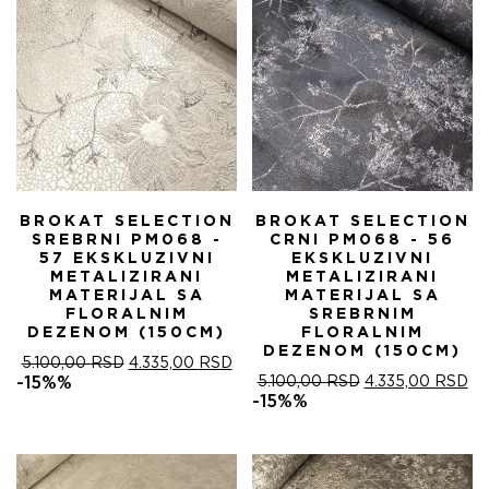
BROKAT SELECTION
BROKAT SELECTION
SREBRNI PM068 -
CRNI PM068 - 56
57 EKSKLUZIVNI
EKSKLUZIVNI
METALIZIRANI
METALIZIRANI
MATERIJAL SA
MATERIJAL SA
FLORALNIM
SREBRNIM
DEZENOM (150CM)
FLORALNIM
DEZENOM (150CM)
ОРИГИНАЛНА
ТРЕНУТНА
5.100,00
RSD
4.335,00
RSD
ЦЕНА
ЦЕНА
ОРИГИНАЛНА
ТР
-15%%
5.100,00
RSD
4.335,00
RSD
ЈЕ
ЈЕ:
ЦЕНА
ЦЕ
-15%%
БИЛА:
4.335,00 RSD.
ЈЕ
ЈЕ:
5.100,00 RSD.
БИЛА:
4.
5.100,00 RSD.