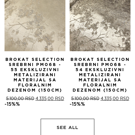
BROKAT SELECTION
BROKAT SELECTION
SREBRNI PM068 -
SREBRNI PM068 -
55 EKSKLUZIVNI
54 EKSKLUZIVNI
METALIZIRANI
METALIZIRANI
MATERIJAL SA
MATERIJAL SA
FLORALNIM
FLORALNIM
DEZENOM (150CM)
DEZENOM (150CM)
ОРИГИНАЛНА
ТРЕНУТНА
ОРИГИНАЛНА
ТР
5.100,00
RSD
4.335,00
RSD
5.100,00
RSD
4.335,00
RSD
ЦЕНА
ЦЕНА
ЦЕНА
ЦЕ
-15%%
-15%%
ЈЕ
ЈЕ:
ЈЕ
ЈЕ:
БИЛА:
4.335,00 RSD.
БИЛА:
4.
5.100,00 RSD.
5.100,00 RSD.
SEE ALL