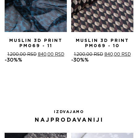
MUSLIN 3D PRINT
MUSLIN 3D PRINT
PM069 - 11
PM069 - 10
ОРИГИНАЛНА
ТРЕНУТНА
ОРИГИНАЛНА
ТР
1.200,00
RSD
840,00
RSD
1.200,00
RSD
840,00
RSD
ЦЕНА
ЦЕНА
ЦЕНА
ЦЕ
-30%%
-30%%
ЈЕ
ЈЕ:
ЈЕ
ЈЕ:
БИЛА:
840,00 RSD.
БИЛА:
840
1.200,00 RSD.
1.200,00 RSD.
IZDVAJAMO
NAJPRODAVANIJI