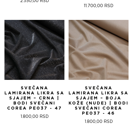
2.350,00
RSD
11.700,00
RSD
SVEČANA
SVEČANA
LAMIRANA LIKRA SA
LAMIRANA LIKRA SA
SJAJEM – CRNA |
SJAJEM – BOJA
BODI SVEČANI
KOŽE (NUDE) | BODI
COREA PE037 - 47
SVEČANI COREA
PE037 - 46
1.800,00
RSD
1.800,00
RSD