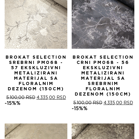
BROKAT SELECTION
BROKAT SELECTION
SREBRNI PM068 -
CRNI PM068 - 56
57 EKSKLUZIVNI
EKSKLUZIVNI
METALIZIRANI
METALIZIRANI
MATERIJAL SA
MATERIJAL SA
FLORALNIM
SREBRNIM
DEZENOM (150CM)
FLORALNIM
DEZENOM (150CM)
ОРИГИНАЛНА
ТРЕНУТНА
5.100,00
RSD
4.335,00
RSD
ЦЕНА
ЦЕНА
ОРИГИНАЛНА
ТР
-15%%
5.100,00
RSD
4.335,00
RSD
ЈЕ
ЈЕ:
ЦЕНА
ЦЕ
-15%%
БИЛА:
4.335,00 RSD.
ЈЕ
ЈЕ:
5.100,00 RSD.
БИЛА:
4.
5.100,00 RSD.