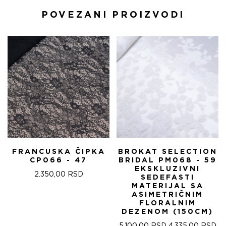
POVEZANI PROIZVODI
FRANCUSKA ČIPKA
BROKAT SELECTION
CP066 - 47
BRIDAL PM068 - 59
EKSKLUZIVNI
2.350,00
RSD
SEDEFASTI
MATERIJAL SA
ASIMETRIČNIM
FLORALNIM
DEZENOM (150CM)
ОРИГИНАЛНА
ТР