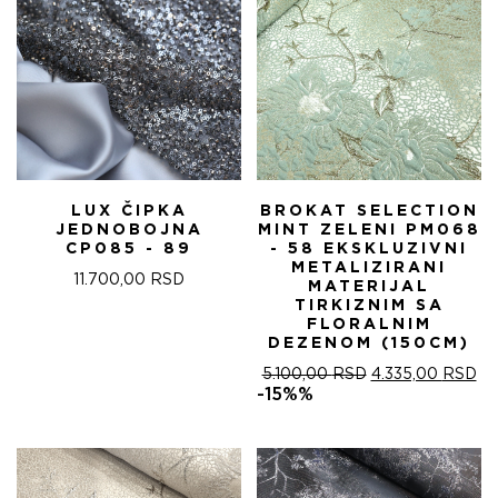
LUX ČIPKA
BROKAT SELECTION
JEDNOBOJNA
MINT ZELENI PM068
CP085 - 89
- 58 EKSKLUZIVNI
METALIZIRANI
11.700,00
RSD
MATERIJAL
TIRKIZNIM SA
FLORALNIM
DEZENOM (150CM)
ОРИГИНАЛНА
ТР
5.100,00
RSD
4.335,00
RSD
ЦЕНА
ЦЕ
-15%%
ЈЕ
ЈЕ:
БИЛА:
4.
5.100,00 RSD.