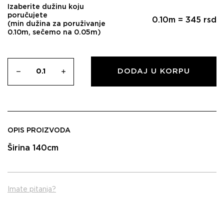
Izaberite dužinu koju
poručujete
0.10
m =
345
rsd
(min dužina za poruživanje
0.10m, sečemo na 0.05m)
DODAJ U KORPU
OPIS PROIZVODA
Širina 140cm
Imate pitanja?