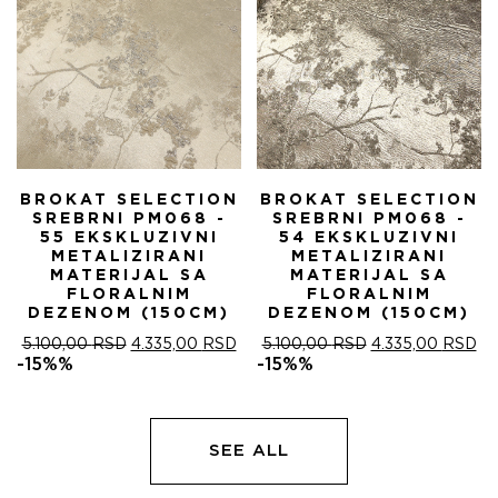
BROKAT SELECTION
BROKAT SELECTION
SREBRNI PM068 -
SREBRNI PM068 -
55 EKSKLUZIVNI
54 EKSKLUZIVNI
METALIZIRANI
METALIZIRANI
MATERIJAL SA
MATERIJAL SA
FLORALNIM
FLORALNIM
DEZENOM (150CM)
DEZENOM (150CM)
ОРИГИНАЛНА
ТРЕНУТНА
ОРИГИНАЛНА
ТР
5.100,00
RSD
4.335,00
RSD
5.100,00
RSD
4.335,00
RSD
ЦЕНА
ЦЕНА
ЦЕНА
ЦЕ
-15%%
-15%%
ЈЕ
ЈЕ:
ЈЕ
ЈЕ:
БИЛА:
4.335,00 RSD.
БИЛА:
4.
5.100,00 RSD.
5.100,00 RSD.
SEE ALL