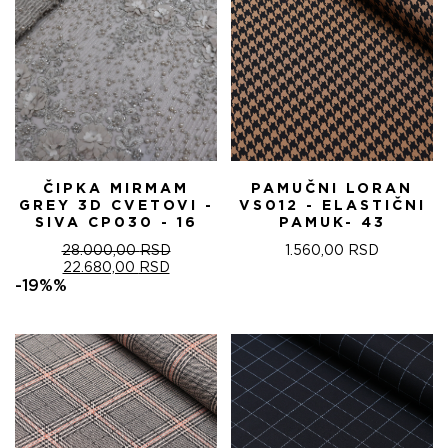
ČIPKA MIRMAM
PAMUČNI LORAN
GREY 3D CVETOVI -
VS012 - ELASTIČNI
SIVA CP030 - 16
PAMUK- 43
28.000,00
RSD
1.560,00
RSD
ОРИГИНАЛНА
ТРЕНУТНА
22.680,00
RSD
ЦЕНА
ЦЕНА
-19%%
ЈЕ
ЈЕ:
БИЛА:
22.680,00 RSD.
28.000,00 RSD.