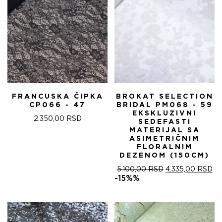
FRANCUSKA ČIPKA
BROKAT SELECTION
CP066 - 47
BRIDAL PM068 - 59
EKSKLUZIVNI
2.350,00
RSD
SEDEFASTI
MATERIJAL SA
ASIMETRIČNIM
FLORALNIM
DEZENOM (150CM)
ОРИГИНАЛНА
ТР
5.100,00
RSD
4.335,00
RSD
ЦЕНА
ЦЕ
-15%%
ЈЕ
ЈЕ:
БИЛА:
4.
5.100,00 RSD.