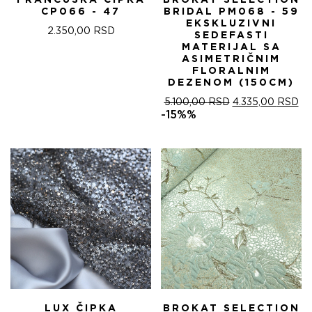
FRANCUSKA ČIPKA
BROKAT SELECTION
CP066 - 47
BRIDAL PM068 - 59
EKSKLUZIVNI
2.350,00
RSD
SEDEFASTI
MATERIJAL SA
ASIMETRIČNIM
FLORALNIM
DEZENOM (150CM)
ОРИГИНАЛНА
ТР
5.100,00
RSD
4.335,00
RSD
ЦЕНА
ЦЕ
-15%%
ЈЕ
ЈЕ:
БИЛА:
4.
5.100,00 RSD.
LUX ČIPKA
BROKAT SELECTION