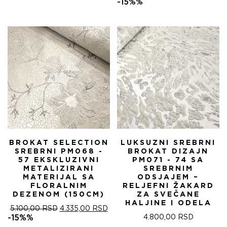
ЦЕНА
ЦЕ
-15%%
ЈЕ
ЈЕ:
БИЛА:
4.
5.100,00 RSD.
BROKAT SELECTION
LUKSUZNI SREBRNI
SREBRNI PM068 -
BROKAT DIZAJN
57 EKSKLUZIVNI
PM071 - 74 SA
METALIZIRANI
SREBRNIM
MATERIJAL SA
ODSJAJEM –
FLORALNIM
RELJEFNI ŽAKARD
DEZENOM (150CM)
ZA SVEČANE
HALJINE I ODELA
ОРИГИНАЛНА
ТРЕНУТНА
5.100,00
RSD
4.335,00
RSD
ЦЕНА
ЦЕНА
-15%%
4.800,00
RSD
ЈЕ
ЈЕ: