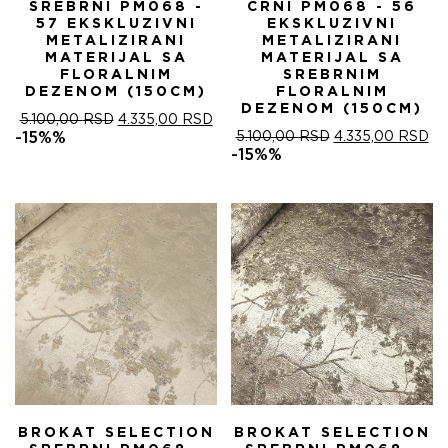
SREBRNI PM068 -
CRNI PM068 - 56
57 EKSKLUZIVNI
EKSKLUZIVNI
METALIZIRANI
METALIZIRANI
MATERIJAL SA
MATERIJAL SA
FLORALNIM
SREBRNIM
DEZENOM (150CM)
FLORALNIM
DEZENOM (150CM)
ОРИГИНАЛНА
ТРЕНУТНА
5.100,00
RSD
4.335,00
RSD
ЦЕНА
ЦЕНА
ОРИГИНАЛНА
ТР
-15%%
5.100,00
RSD
4.335,00
RSD
ЈЕ
ЈЕ:
ЦЕНА
ЦЕ
-15%%
БИЛА:
4.335,00 RSD.
ЈЕ
ЈЕ:
5.100,00 RSD.
БИЛА:
4.
5.100,00 RSD.
BROKAT SELECTION
BROKAT SELECTION