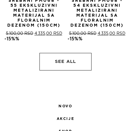
SREBRNI PM068 -
SREBRNI PM068 -
55 EKSKLUZIVNI
54 EKSKLUZIVNI
METALIZIRANI
METALIZIRANI
MATERIJAL SA
MATERIJAL SA
FLORALNIM
FLORALNIM
DEZENOM (150CM)
DEZENOM (150CM)
ОРИГИНАЛНА
ТРЕНУТНА
ОРИГИНАЛНА
ТР
5.100,00
RSD
4.335,00
RSD
5.100,00
RSD
4.335,00
RSD
ЦЕНА
ЦЕНА
ЦЕНА
ЦЕ
-15%%
-15%%
ЈЕ
ЈЕ:
ЈЕ
ЈЕ:
БИЛА:
4.335,00 RSD.
БИЛА:
4.
5.100,00 RSD.
5.100,00 RSD.
SEE ALL
NOVO
AKCIJE