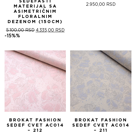
SEDEFASTI
2.950,00
RSD
MATERIJAL SA
ASIMETRIČNIM
FLORALNIM
DEZENOM (150CM)
ОРИГИНАЛНА
ТРЕНУТНА
5.100,00
RSD
4.335,00
RSD
ЦЕНА
ЦЕНА
-15%%
ЈЕ
ЈЕ:
БИЛА:
4.335,00 RSD.
5.100,00 RSD.
BROKAT FASHION
BROKAT FASHION
SEDEF CVET AC014
SEDEF CVET AC014
– 212
– 211