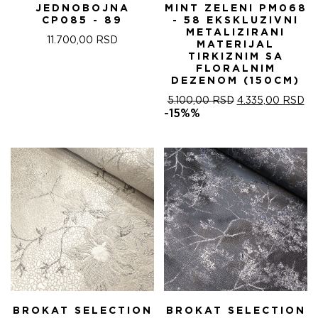
JEDNOBOJNA
MINT ZELENI PM068
CP085 - 89
- 58 EKSKLUZIVNI
METALIZIRANI
11.700,00
RSD
MATERIJAL
TIRKIZNIM SA
FLORALNIM
DEZENOM (150CM)
ОРИГИНАЛНА
ТР
5.100,00
RSD
4.335,00
RSD
ЦЕНА
ЦЕ
-15%%
ЈЕ
ЈЕ:
БИЛА:
4.
5.100,00 RSD.
BROKAT SELECTION
BROKAT SELECTION