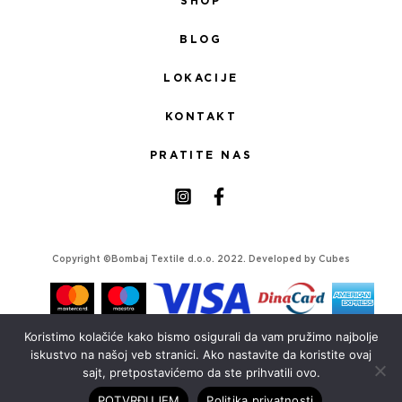
SHOP
BLOG
LOKACIJE
KONTAKT
PRATITE NAS
Copyright ©Bombaj Textile d.o.o. 2022. Developed by
Cubes
Koristimo kolačiće kako bismo osigurali da vam pružimo najbolje
iskustvo na našoj veb stranici. Ako nastavite da koristite ovaj
sajt, pretpostavićemo da ste prihvatili ovo.
POTVRĐUJEM
Politika privatnosti