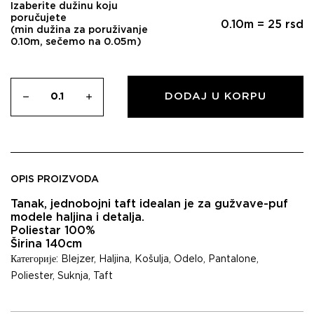
Izaberite dužinu koju
poručujete
0.10
m =
25
rsd
(min dužina za poruživanje
0.10m, sečemo na 0.05m)
DODAJ U KORPU
OPIS PROIZVODA
Tanak, jednobojni taft idealan je za gužvave-puf
modele haljina i detalja.
Poliestar 100%
Širina 140cm
Категорије:
Blejzer
,
Haljina
,
Košulja
,
Odelo
,
Pantalone
,
Poliester
,
Suknja
,
Taft