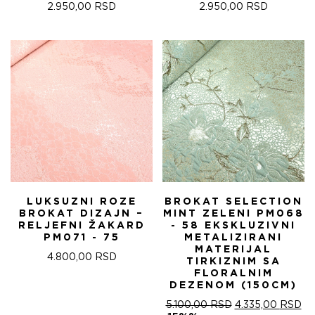
2.950,00
RSD
2.950,00
RSD
LUKSUZNI ROZE
BROKAT SELECTION
BROKAT DIZAJN –
MINT ZELENI PM068
RELJEFNI ŽAKARD
- 58 EKSKLUZIVNI
PM071 - 75
METALIZIRANI
MATERIJAL
4.800,00
RSD
TIRKIZNIM SA
FLORALNIM
DEZENOM (150CM)
ОРИГИНАЛНА
ТР
5.100,00
RSD
4.335,00
RSD