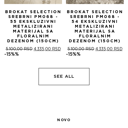
BROKAT SELECTION
BROKAT SELECTION
SREBRNI PM068 -
SREBRNI PM068 -
55 EKSKLUZIVNI
54 EKSKLUZIVNI
METALIZIRANI
METALIZIRANI
MATERIJAL SA
MATERIJAL SA
FLORALNIM
FLORALNIM
DEZENOM (150CM)
DEZENOM (150CM)
ОРИГИНАЛНА
ТРЕНУТНА
ОРИГИНАЛНА
ТР
5.100,00
RSD
4.335,00
RSD
5.100,00
RSD
4.335,00
RSD
ЦЕНА
ЦЕНА
ЦЕНА
ЦЕ
-15%%
-15%%
ЈЕ
ЈЕ:
ЈЕ
ЈЕ:
БИЛА:
4.335,00 RSD.
БИЛА:
4.
5.100,00 RSD.
5.100,00 RSD.
SEE ALL
NOVO