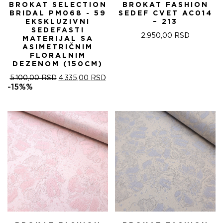
BROKAT SELECTION
BROKAT FASHION
BRIDAL PM068 - 59
SEDEF CVET AC014
EKSKLUZIVNI
– 213
SEDEFASTI
2.950,00
RSD
MATERIJAL SA
ASIMETRIČNIM
FLORALNIM
DEZENOM (150CM)
ОРИГИНАЛНА
ТРЕНУТНА
5.100,00
RSD
4.335,00
RSD
ЦЕНА
ЦЕНА
-15%%
ЈЕ
ЈЕ:
БИЛА:
4.335,00 RSD.
5.100,00 RSD.