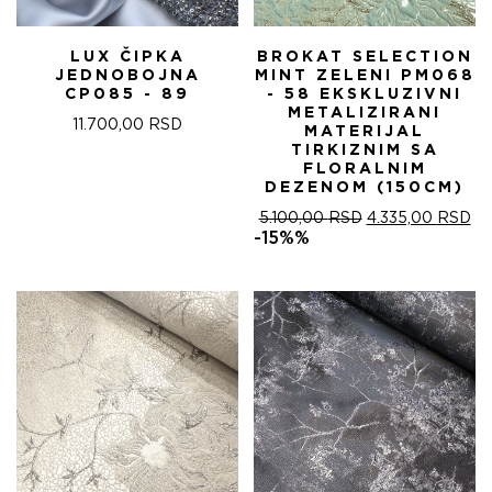
LUX ČIPKA
BROKAT SELECTION
JEDNOBOJNA
MINT ZELENI PM068
CP085 - 89
- 58 EKSKLUZIVNI
METALIZIRANI
11.700,00
RSD
MATERIJAL
TIRKIZNIM SA
FLORALNIM
DEZENOM (150CM)
ОРИГИНАЛНА
ТР
5.100,00
RSD
4.335,00
RSD
ЦЕНА
ЦЕ
-15%%
ЈЕ
ЈЕ:
БИЛА:
4.
5.100,00 RSD.