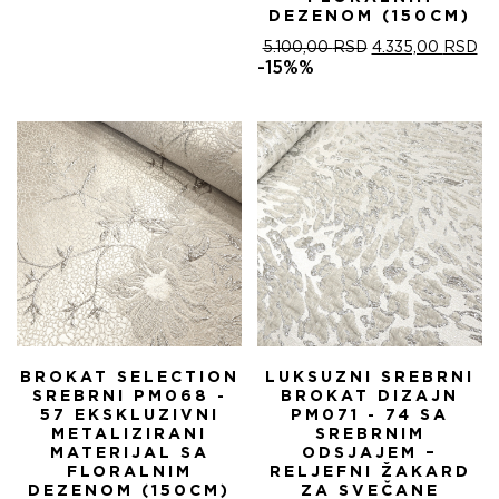
DEZENOM (150CM)
ОРИГИНАЛНА
ТР
5.100,00
RSD
4.335,00
RSD
ЦЕНА
ЦЕ
-15%%
ЈЕ
ЈЕ:
БИЛА:
4.
5.100,00 RSD.
BROKAT SELECTION
LUKSUZNI SREBRNI
SREBRNI PM068 -
BROKAT DIZAJN
57 EKSKLUZIVNI
PM071 - 74 SA
METALIZIRANI
SREBRNIM
MATERIJAL SA
ODSJAJEM –
FLORALNIM
RELJEFNI ŽAKARD
DEZENOM (150CM)
ZA SVEČANE