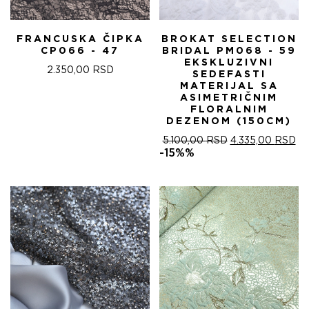
FRANCUSKA ČIPKA
BROKAT SELECTION
CP066 - 47
BRIDAL PM068 - 59
EKSKLUZIVNI
2.350,00
RSD
SEDEFASTI
MATERIJAL SA
ASIMETRIČNIM
FLORALNIM
DEZENOM (150CM)
ОРИГИНАЛНА
ТР
5.100,00
RSD
4.335,00
RSD
ЦЕНА
ЦЕ
-15%%
ЈЕ
ЈЕ:
БИЛА:
4.
5.100,00 RSD.