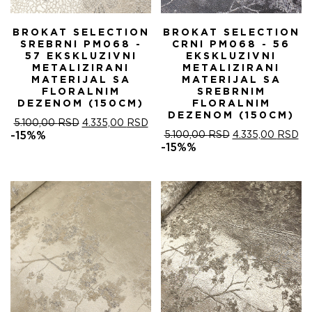
BROKAT SELECTION
BROKAT SELECTION
SREBRNI PM068 -
CRNI PM068 - 56
57 EKSKLUZIVNI
EKSKLUZIVNI
METALIZIRANI
METALIZIRANI
MATERIJAL SA
MATERIJAL SA
FLORALNIM
SREBRNIM
DEZENOM (150CM)
FLORALNIM
DEZENOM (150CM)
ОРИГИНАЛНА
ТРЕНУТНА
5.100,00
RSD
4.335,00
RSD
ЦЕНА
ЦЕНА
ОРИГИНАЛНА
ТР
-15%%
5.100,00
RSD
4.335,00
RSD
ЈЕ
ЈЕ:
ЦЕНА
ЦЕ
-15%%
БИЛА:
4.335,00 RSD.
ЈЕ
ЈЕ:
5.100,00 RSD.
БИЛА:
4.
5.100,00 RSD.