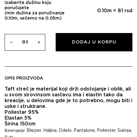
Izaberite dužinu koju
poručujete
0.10
m =
81
rsd
(min dužina za poruživanje
0.10m, sečemo na 0.05m)
DODAJ U KORPU
OPIS PROIZVODA
Taft streč je materijal koji drži odstojanje i oblik, ali
u svom sirovinsom sastavu ima i elastin tako da
kreacije, u delovima gde je to potrebno, mogu biti i
uske i strukirane.
Poliestar 95%
Elastan 5%
Širina 150cm
Категорије:
Blejzer
,
Haljina
,
Odelo
,
Pantalone
,
Poliester
,
Suknja
,