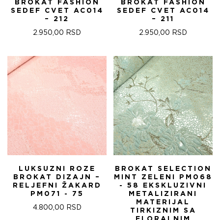
BROKAT FASHION
BROKAT FASHION
SEDEF CVET AC014
SEDEF CVET AC014
– 212
– 211
2.950,00
RSD
2.950,00
RSD
LUKSUZNI ROZE
BROKAT SELECTION
BROKAT DIZAJN –
MINT ZELENI PM068
RELJEFNI ŽAKARD
- 58 EKSKLUZIVNI
PM071 - 75
METALIZIRANI
MATERIJAL
4.800,00
RSD
TIRKIZNIM SA
FLORALNIM