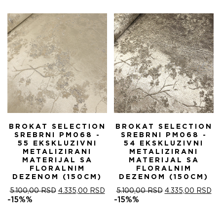
5.100,00 RSD.
БИЛА:
4.
5.100,00 RSD.
BROKAT SELECTION
BROKAT SELECTION
SREBRNI PM068 -
SREBRNI PM068 -
55 EKSKLUZIVNI
54 EKSKLUZIVNI
METALIZIRANI
METALIZIRANI
MATERIJAL SA
MATERIJAL SA
FLORALNIM
FLORALNIM
DEZENOM (150CM)
DEZENOM (150CM)
ОРИГИНАЛНА
ТРЕНУТНА
ОРИГИНАЛНА
ТР
5.100,00
RSD
4.335,00
RSD
5.100,00
RSD
4.335,00
RSD
ЦЕНА
ЦЕНА
ЦЕНА
ЦЕ
-15%%
-15%%
ЈЕ
ЈЕ:
ЈЕ
ЈЕ:
БИЛА:
4.335,00 RSD.
БИЛА:
4.