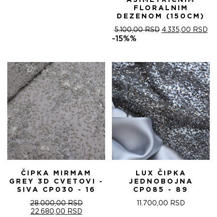
ASIMETRIČNIM
FLORALNIM
DEZENOM (150CM)
ОРИГИНАЛНА
ТР
5.100,00
RSD
4.335,00
RSD
ЦЕНА
ЦЕ
-15%%
ЈЕ
ЈЕ:
БИЛА:
4.
5.100,00 RSD.
ČIPKA MIRMAM
LUX ČIPKA
GREY 3D CVETOVI -
JEDNOBOJNA
SIVA CP030 - 16
CP085 - 89
28.000,00
RSD
11.700,00
RSD
ОРИГИНАЛНА
ТРЕНУТНА
22.680,00
RSD