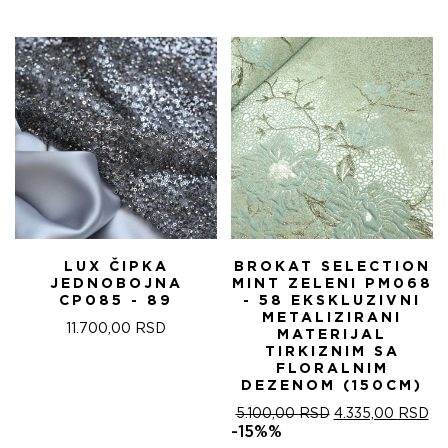
ЈЕ
ЈЕ:
БИЛА:
4.
5.100,00 RSD.
LUX ČIPKA
BROKAT SELECTION
JEDNOBOJNA
MINT ZELENI PM068
CP085 - 89
- 58 EKSKLUZIVNI
METALIZIRANI
11.700,00
RSD
MATERIJAL
TIRKIZNIM SA
FLORALNIM
DEZENOM (150CM)
ОРИГИНАЛНА
ТР
5.100,00
RSD
4.335,00
RSD
ЦЕНА
ЦЕ
-15%%
ЈЕ
ЈЕ: