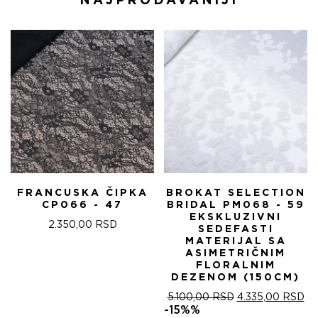
NAJPRODAVANIJI
FRANCUSKA ČIPKA
BROKAT SELECTION
CP066 - 47
BRIDAL PM068 - 59
EKSKLUZIVNI
2.350,00
RSD
SEDEFASTI
MATERIJAL SA
ASIMETRIČNIM
FLORALNIM
DEZENOM (150CM)
ОРИГИНАЛНА
ТР
5.100,00
RSD
4.335,00
RSD
ЦЕНА
ЦЕ
-15%%