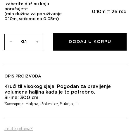
Izaberite dužinu koju
poručujete
0.10
m =
26
rsd
(min dužina za poruživanje
0.10m, sečemo na 0.05m)
DODAJ U KORPU
OPIS PROIZVODA
Krući til visokog sjaja. Pogodan za pravljenje
volumena haljina kada je to potrebno.
Širina: 300 cm
Категорије:
Haljina
,
Poliester
,
Suknja
,
Til
Imate pitanja?