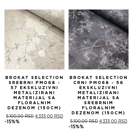
БИЛА:
4.
5.100,00 RSD.
BROKAT SELECTION
BROKAT SELECTION
SREBRNI PM068 -
CRNI PM068 - 56
57 EKSKLUZIVNI
EKSKLUZIVNI
METALIZIRANI
METALIZIRANI
MATERIJAL SA
MATERIJAL SA
FLORALNIM
SREBRNIM
DEZENOM (150CM)
FLORALNIM
DEZENOM (150CM)
ОРИГИНАЛНА
ТРЕНУТНА
5.100,00
RSD
4.335,00
RSD
ЦЕНА
ЦЕНА
ОРИГИНАЛНА
ТР
-15%%
5.100,00
RSD
4.335,00
RSD
ЈЕ
ЈЕ:
ЦЕНА
ЦЕ
-15%%
БИЛА:
4.335,00 RSD.
ЈЕ
ЈЕ: