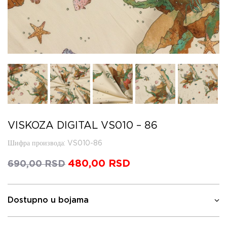
VISKOZA DIGITAL VS010 – 86
Шифра производа
: VS010-86
Оригинална
480,00
RSD
Тренутна
690,00
RSD
цена
цена
је
је:
била:
480,00 RSD.
Dostupno u bojama
690,00 RSD.