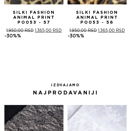
SILKI FASHION
SILKI FASHION
ANIMAL PRINT
ANIMAL PRINT
PO053 - 57
PO053 - 56
ОРИГИНАЛНА
ТРЕНУТНА
ОРИГИНАЛНА
ТР
1.950,00
RSD
1.365,00
RSD
1.950,00
RSD
1.365,00
RSD
ЦЕНА
ЦЕНА
ЦЕНА
ЦЕ
-30%%
-30%%
ЈЕ
ЈЕ:
ЈЕ
ЈЕ:
БИЛА:
1.365,00 RSD.
БИЛА:
1.3
1.950,00 RSD.
1.950,00 RSD.
IZDVAJAMO
NAJPRODAVANIJI