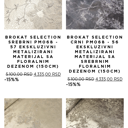
BROKAT SELECTION
BROKAT SELECTION
SREBRNI PM068 -
CRNI PM068 - 56
57 EKSKLUZIVNI
EKSKLUZIVNI
METALIZIRANI
METALIZIRANI
MATERIJAL SA
MATERIJAL SA
FLORALNIM
SREBRNIM
DEZENOM (150CM)
FLORALNIM
DEZENOM (150CM)
ОРИГИНАЛНА
ТРЕНУТНА
5.100,00
RSD
4.335,00
RSD
ЦЕНА
ЦЕНА
ОРИГИНАЛНА
ТР
-15%%
5.100,00
RSD
4.335,00
RSD
ЈЕ
ЈЕ:
ЦЕНА
ЦЕ
-15%%
БИЛА:
4.335,00 RSD.
ЈЕ
ЈЕ:
5.100,00 RSD.
БИЛА:
4.
5.100,00 RSD.