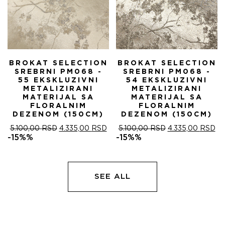
BROKAT SELECTION
BROKAT SELECTION
SREBRNI PM068 -
SREBRNI PM068 -
55 EKSKLUZIVNI
54 EKSKLUZIVNI
METALIZIRANI
METALIZIRANI
MATERIJAL SA
MATERIJAL SA
FLORALNIM
FLORALNIM
DEZENOM (150CM)
DEZENOM (150CM)
ОРИГИНАЛНА
ТРЕНУТНА
ОРИГИНАЛНА
ТР
5.100,00
RSD
4.335,00
RSD
5.100,00
RSD
4.335,00
RSD
ЦЕНА
ЦЕНА
ЦЕНА
ЦЕ
-15%%
-15%%
ЈЕ
ЈЕ:
ЈЕ
ЈЕ:
БИЛА:
4.335,00 RSD.
БИЛА:
4.
5.100,00 RSD.
5.100,00 RSD.
SEE ALL