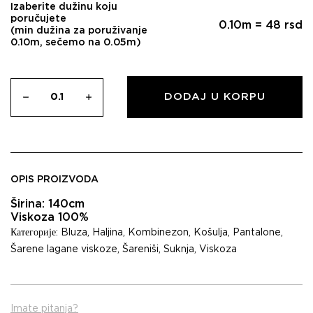
Izaberite dužinu koju
poručujete
0.10
m =
48
rsd
(min dužina za poruživanje
0.10m, sečemo na 0.05m)
DODAJ U KORPU
OPIS PROIZVODA
Širina: 140cm
Viskoza 100%
Категорије:
Bluza
,
Haljina
,
Kombinezon
,
Košulja
,
Pantalone
,
Šarene lagane viskoze
,
Šareniši
,
Suknja
,
Viskoza
Imate pitanja?