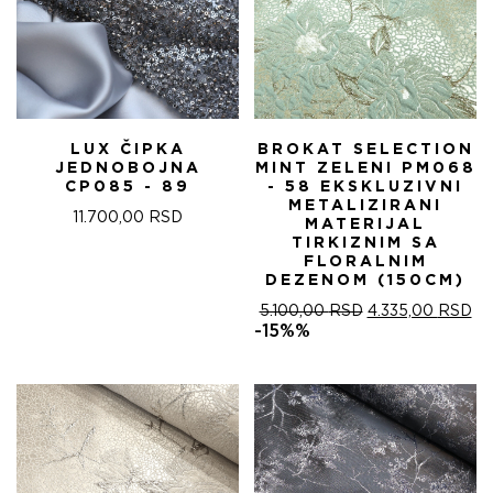
LUX ČIPKA
BROKAT SELECTION
JEDNOBOJNA
MINT ZELENI PM068
CP085 - 89
- 58 EKSKLUZIVNI
METALIZIRANI
11.700,00
RSD
MATERIJAL
TIRKIZNIM SA
FLORALNIM
DEZENOM (150CM)
ОРИГИНАЛНА
ТР
5.100,00
RSD
4.335,00
RSD
ЦЕНА
ЦЕ
-15%%
ЈЕ
ЈЕ:
БИЛА:
4.
5.100,00 RSD.