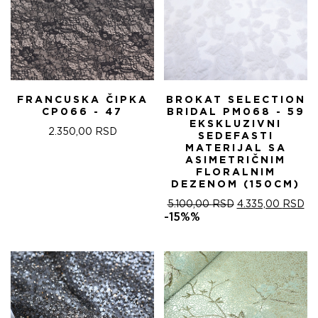
FRANCUSKA ČIPKA
BROKAT SELECTION
CP066 - 47
BRIDAL PM068 - 59
EKSKLUZIVNI
2.350,00
RSD
SEDEFASTI
MATERIJAL SA
ASIMETRIČNIM
FLORALNIM
DEZENOM (150CM)
ОРИГИНАЛНА
ТР
5.100,00
RSD
4.335,00
RSD
ЦЕНА
ЦЕ
-15%%
ЈЕ
ЈЕ:
БИЛА:
4.
5.100,00 RSD.