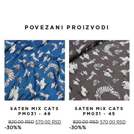
POVEZANI PROIZVODI
SATEN MIX CATS
SATEN MIX CATS
PM031 - 46
PM031 - 45
ОРИГИНАЛНА
ТРЕНУТНА
ОРИГИНАЛНА
ТРЕ
820,00
RSD
570,00
RSD
820,00
RSD
570,00
RSD
ЦЕНА
ЦЕНА
ЦЕНА
ЦЕ
-30%%
-30%%
ЈЕ
ЈЕ:
ЈЕ
ЈЕ: