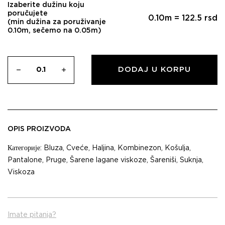
Izaberite dužinu koju
poručujete
0.10
m =
122.5
rsd
(min dužina za poruživanje
0.10m, sečemo na 0.05m)
DODAJ U KORPU
OPIS PROIZVODA
Категорије:
Bluza
,
Cveće
,
Haljina
,
Kombinezon
,
Košulja
,
Pantalone
,
Pruge
,
Šarene lagane viskoze
,
Šareniši
,
Suknja
,
Viskoza
Imate pitanja?