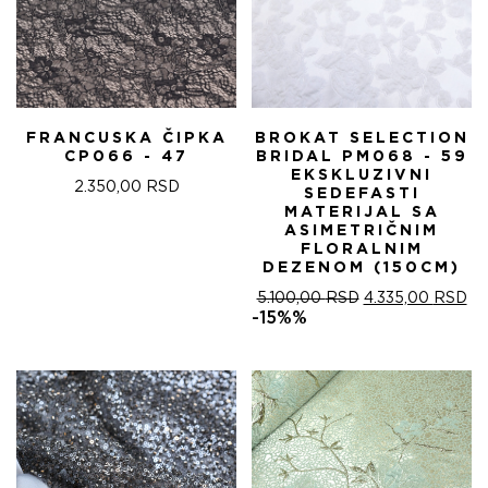
FRANCUSKA ČIPKA
BROKAT SELECTION
CP066 - 47
BRIDAL PM068 - 59
EKSKLUZIVNI
2.350,00
RSD
SEDEFASTI
MATERIJAL SA
ASIMETRIČNIM
FLORALNIM
DEZENOM (150CM)
ОРИГИНАЛНА
ТР
5.100,00
RSD
4.335,00
RSD
ЦЕНА
ЦЕ
-15%%
ЈЕ
ЈЕ:
БИЛА:
4.
5.100,00 RSD.