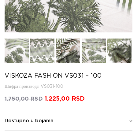
VISKOZA FASHION VS031 – 100
Шифра производа
: VS031-100
Оригинална
1.225,00
RSD
Тренутна
1.750,00
RSD
цена
цена
је
је:
била:
1.225,00 RSD.
Dostupno u bojama
1.750,00 RSD.