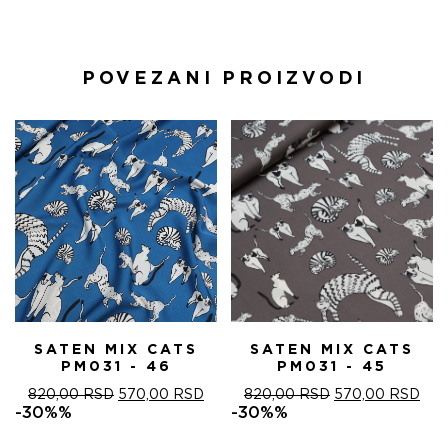
POVEZANI PROIZVODI
SATEN MIX CATS
SATEN MIX CATS
PM031 - 46
PM031 - 45
ОРИГИНАЛНА
ТРЕНУТНА
ОРИГИНАЛНА
ТРЕ
820,00
RSD
570,00
RSD
820,00
RSD
570,00
RSD
ЦЕНА
ЦЕНА
ЦЕНА
ЦЕ
-30%%
-30%%
ЈЕ
ЈЕ:
ЈЕ
ЈЕ:
БИЛА:
570,00 RSD.
БИЛА:
570