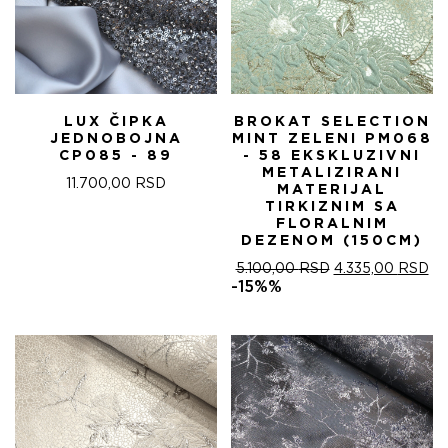
LUX ČIPKA
BROKAT SELECTION
JEDNOBOJNA
MINT ZELENI PM068
CP085 - 89
- 58 EKSKLUZIVNI
METALIZIRANI
11.700,00
RSD
MATERIJAL
TIRKIZNIM SA
FLORALNIM
DEZENOM (150CM)
ОРИГИНАЛНА
ТР
5.100,00
RSD
4.335,00
RSD
ЦЕНА
ЦЕ
-15%%
ЈЕ
ЈЕ:
БИЛА:
4.
5.100,00 RSD.