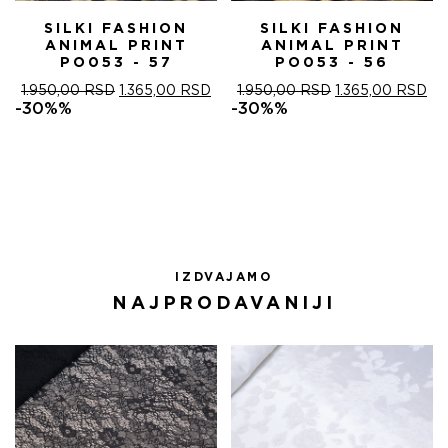
SILKI FASHION
SILKI FASHION
ANIMAL PRINT
ANIMAL PRINT
PO053 - 57
PO053 - 56
ОРИГИНАЛНА
ТРЕНУТНА
ОРИГИНАЛНА
ТР
1.950,00
RSD
1.365,00
RSD
1.950,00
RSD
1.365,00
RSD
ЦЕНА
ЦЕНА
ЦЕНА
ЦЕ
-30%%
-30%%
ЈЕ
ЈЕ:
ЈЕ
ЈЕ:
БИЛА:
1.365,00 RSD.
БИЛА:
1.3
1.950,00 RSD.
1.950,00 RSD.
IZDVAJAMO
NAJPRODAVANIJI