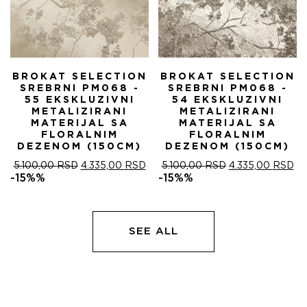
BROKAT SELECTION
BROKAT SELECTION
SREBRNI PM068 -
SREBRNI PM068 -
55 EKSKLUZIVNI
54 EKSKLUZIVNI
METALIZIRANI
METALIZIRANI
MATERIJAL SA
MATERIJAL SA
FLORALNIM
FLORALNIM
DEZENOM (150CM)
DEZENOM (150CM)
ОРИГИНАЛНА
ТРЕНУТНА
ОРИГИНАЛНА
ТР
5.100,00
RSD
4.335,00
RSD
5.100,00
RSD
4.335,00
RSD
ЦЕНА
ЦЕНА
ЦЕНА
ЦЕ
-15%%
-15%%
ЈЕ
ЈЕ:
ЈЕ
ЈЕ:
БИЛА:
4.335,00 RSD.
БИЛА:
4.
5.100,00 RSD.
5.100,00 RSD.
SEE ALL