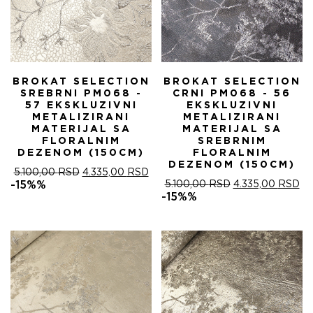
BROKAT SELECTION
BROKAT SELECTION
SREBRNI PM068 -
CRNI PM068 - 56
57 EKSKLUZIVNI
EKSKLUZIVNI
METALIZIRANI
METALIZIRANI
MATERIJAL SA
MATERIJAL SA
FLORALNIM
SREBRNIM
DEZENOM (150CM)
FLORALNIM
DEZENOM (150CM)
ОРИГИНАЛНА
ТРЕНУТНА
5.100,00
RSD
4.335,00
RSD
ЦЕНА
ЦЕНА
ОРИГИНАЛНА
ТР
-15%%
5.100,00
RSD
4.335,00
RSD
ЈЕ
ЈЕ:
ЦЕНА
ЦЕ
-15%%
БИЛА:
4.335,00 RSD.
ЈЕ
ЈЕ:
5.100,00 RSD.
БИЛА:
4.
5.100,00 RSD.