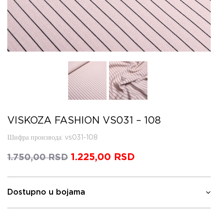
VISKOZA FASHION VS031 – 108
Шифра производа
: vs031-108
Оригинална
1.225,00
RSD
Тренутна
1.750,00
RSD
цена
цена
је
је:
била:
1.225,00 RSD.
Dostupno u bojama
1.750,00 RSD.