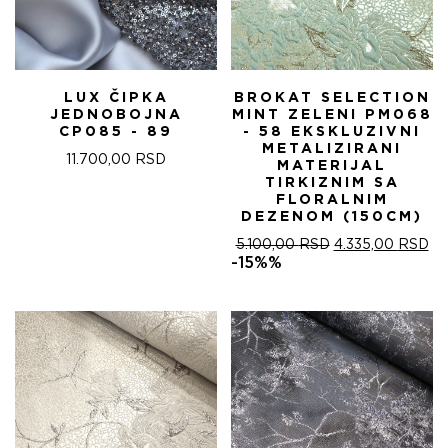
LUX ČIPKA
BROKAT SELECTION
JEDNOBOJNA
MINT ZELENI PM068
CP085 - 89
- 58 EKSKLUZIVNI
METALIZIRANI
11.700,00
RSD
MATERIJAL
TIRKIZNIM SA
FLORALNIM
DEZENOM (150CM)
ОРИГИНАЛНА
ТР
5.100,00
RSD
4.335,00
RSD
ЦЕНА
ЦЕ
-15%%
ЈЕ
ЈЕ:
БИЛА:
4.
5.100,00 RSD.