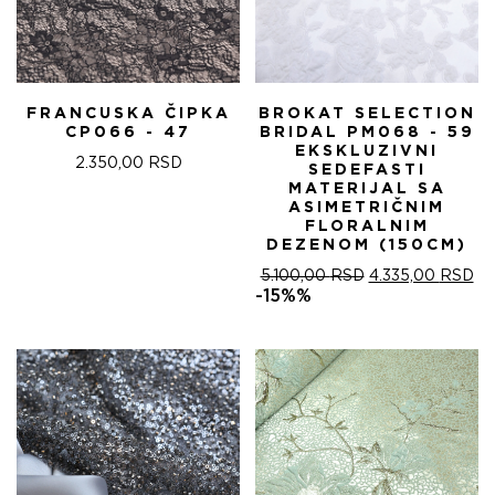
FRANCUSKA ČIPKA
BROKAT SELECTION
CP066 - 47
BRIDAL PM068 - 59
EKSKLUZIVNI
2.350,00
RSD
SEDEFASTI
MATERIJAL SA
ASIMETRIČNIM
FLORALNIM
DEZENOM (150CM)
ОРИГИНАЛНА
ТР
5.100,00
RSD
4.335,00
RSD
ЦЕНА
ЦЕ
-15%%
ЈЕ
ЈЕ:
БИЛА:
4.
5.100,00 RSD.