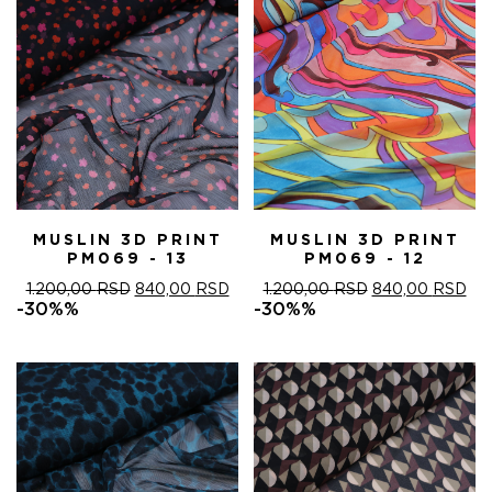
MUSLIN 3D PRINT
MUSLIN 3D PRINT
PM069 - 13
PM069 - 12
ОРИГИНАЛНА
ТРЕНУТНА
ОРИГИНАЛНА
ТР
1.200,00
RSD
840,00
RSD
1.200,00
RSD
840,00
RSD
ЦЕНА
ЦЕНА
ЦЕНА
ЦЕ
-30%%
-30%%
ЈЕ
ЈЕ:
ЈЕ
ЈЕ:
БИЛА:
840,00 RSD.
БИЛА:
840
1.200,00 RSD.
1.200,00 RSD.