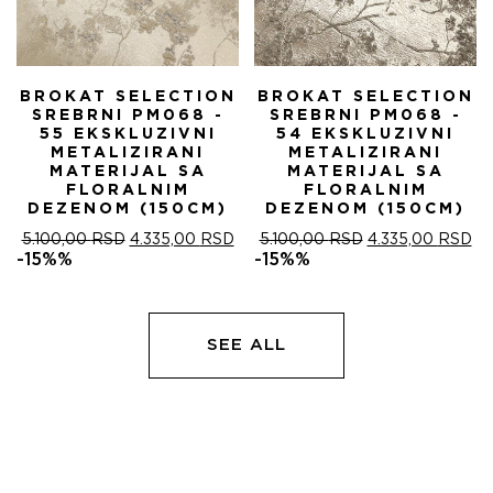
BROKAT SELECTION
BROKAT SELECTION
SREBRNI PM068 -
SREBRNI PM068 -
55 EKSKLUZIVNI
54 EKSKLUZIVNI
METALIZIRANI
METALIZIRANI
MATERIJAL SA
MATERIJAL SA
FLORALNIM
FLORALNIM
DEZENOM (150CM)
DEZENOM (150CM)
ОРИГИНАЛНА
ТРЕНУТНА
ОРИГИНАЛНА
ТР
5.100,00
RSD
4.335,00
RSD
5.100,00
RSD
4.335,00
RSD
ЦЕНА
ЦЕНА
ЦЕНА
ЦЕ
-15%%
-15%%
ЈЕ
ЈЕ:
ЈЕ
ЈЕ:
БИЛА:
4.335,00 RSD.
БИЛА:
4.
5.100,00 RSD.
5.100,00 RSD.
SEE ALL