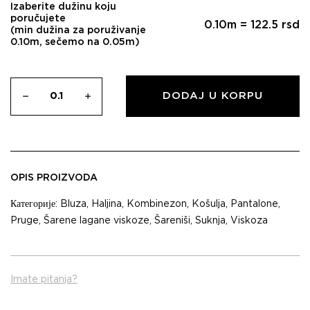
Izaberite dužinu koju
poručujete
0.10
m =
122.5
rsd
(min dužina za poruživanje
0.10m, sečemo na 0.05m)
DODAJ U KORPU
OPIS PROIZVODA
Категорије:
Bluza
,
Haljina
,
Kombinezon
,
Košulja
,
Pantalone
,
Pruge
,
Šarene lagane viskoze
,
Šareniši
,
Suknja
,
Viskoza
Imate pitanja?