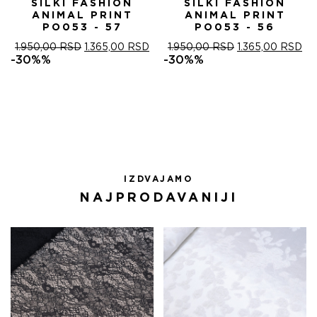
SILKI FASHION
SILKI FASHION
ANIMAL PRINT
ANIMAL PRINT
PO053 - 57
PO053 - 56
ОРИГИНАЛНА
ТРЕНУТНА
ОРИГИНАЛНА
ТР
1.950,00
RSD
1.365,00
RSD
1.950,00
RSD
1.365,00
RSD
ЦЕНА
ЦЕНА
ЦЕНА
ЦЕ
-30%%
-30%%
ЈЕ
ЈЕ:
ЈЕ
ЈЕ:
БИЛА:
1.365,00 RSD.
БИЛА:
1.3
1.950,00 RSD.
1.950,00 RSD.
IZDVAJAMO
NAJPRODAVANIJI