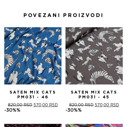
POVEZANI PROIZVODI
SATEN MIX CATS
SATEN MIX CATS
PM031 - 46
PM031 - 45
ОРИГИНАЛНА
ТРЕНУТНА
ОРИГИНАЛНА
ТРЕ
820,00
RSD
570,00
RSD
820,00
RSD
570,00
RSD
ЦЕНА
ЦЕНА
ЦЕНА
ЦЕ
-30%%
-30%%
ЈЕ
ЈЕ:
ЈЕ
ЈЕ:
БИЛА:
570,00 RSD.
БИЛА:
570
820,00 RSD.
820,00 RSD.