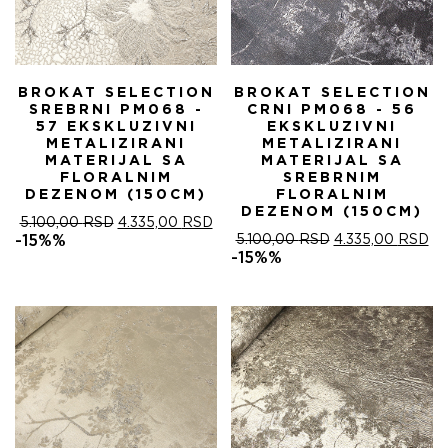
BROKAT SELECTION
BROKAT SELECTION
SREBRNI PM068 -
CRNI PM068 - 56
57 EKSKLUZIVNI
EKSKLUZIVNI
METALIZIRANI
METALIZIRANI
MATERIJAL SA
MATERIJAL SA
FLORALNIM
SREBRNIM
DEZENOM (150CM)
FLORALNIM
DEZENOM (150CM)
ОРИГИНАЛНА
ТРЕНУТНА
5.100,00
RSD
4.335,00
RSD
ЦЕНА
ЦЕНА
ОРИГИНАЛНА
ТР
-15%%
5.100,00
RSD
4.335,00
RSD
ЈЕ
ЈЕ:
ЦЕНА
ЦЕ
-15%%
БИЛА:
4.335,00 RSD.
ЈЕ
ЈЕ:
5.100,00 RSD.
БИЛА:
4.
5.100,00 RSD.