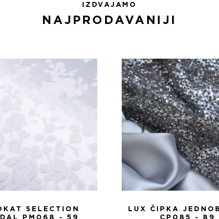
IZDVAJAMO
NAJPRODAVANIJI
OKAT SELECTION
LUX ČIPKA JEDNO
IDAL PM068 - 59
CP085 - 89