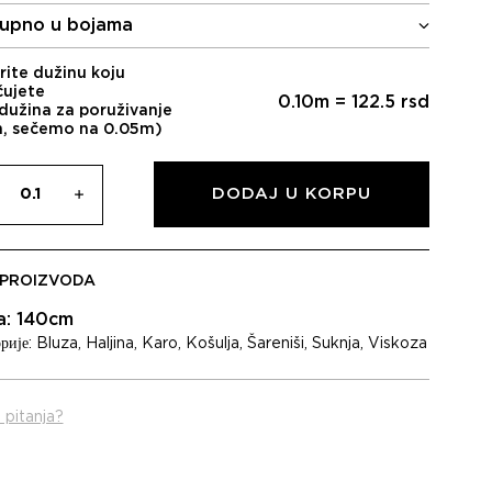
је
је:
upno u bojama
била:
1.225,00 RSD.
1.750,00 RSD.
rite dužinu koju
čujete
0.10
m =
122.5
rsd
dužina za poruživanje
m, sečemo na 0.05m)
DODAJ U KORPU
 PROIZVODA
na: 140cm
рије:
Bluza
,
Haljina
,
Karo
,
Košulja
,
Šareniši
,
Suknja
,
Viskoza
 pitanja?