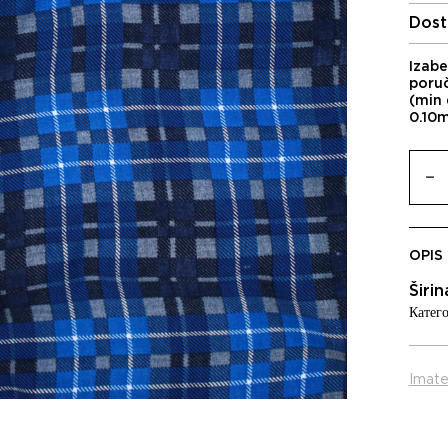
Dost
Izabe
poru
(min 
0.10
OPIS
Širi
Катего
Imate