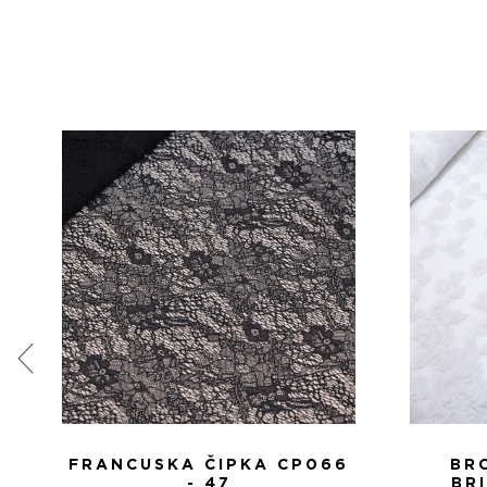
FRANCUSKA ČIPKA CP066
BR
- 47
BR