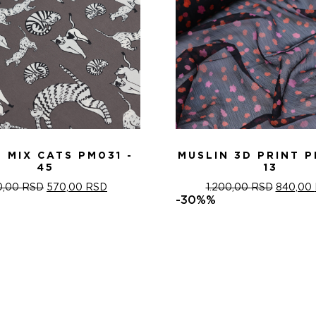
 MIX CATS PM031 -
MUSLIN 3D PRINT P
45
13
ОРИГИНАЛНА
ТРЕНУТНА
ОРИГИН
0,00
RSD
570,00
RSD
1.200,00
RSD
840,00
ЦЕНА
ЦЕНА
ЦЕНА
-30%%
ЈЕ
ЈЕ:
ЈЕ
БИЛА:
570,00 RSD.
БИЛА:
820,00 RSD.
1.200,0