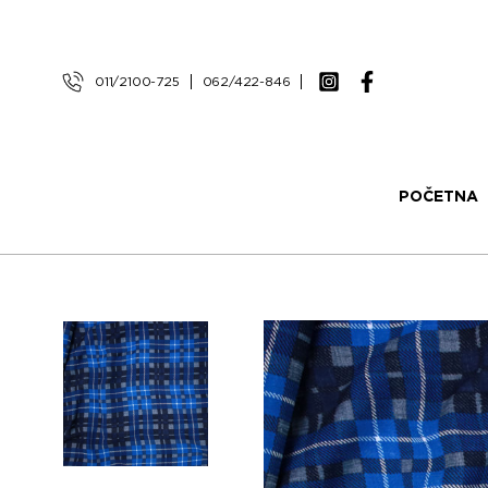
011/2100-725
062/422-846
POČETNA