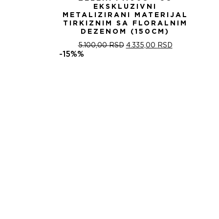
EKSKLUZIVNI
METALIZIRANI MATERIJAL
TIRKIZNIM SA FLORALNIM
DEZENOM (150CM)
ОРИГИНАЛНА
ТРЕНУТНА
5.100,00
RSD
4.335,00
RSD
ЦЕНА
ЦЕНА
-15%%
ЈЕ
ЈЕ:
БИЛА:
4.335,00 RSD
5.100,00 RSD.