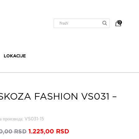
0
LOKACIJE
SKOZA FASHION VS031 –
 производа
: VS031-15
Оригинална
1.225,00
RSD
Тренутна
50,00
RSD
цена
цена