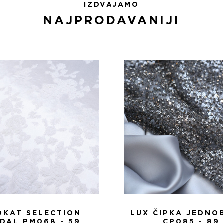
IZDVAJAMO
NAJPRODAVANIJI
OKAT SELECTION
LUX ČIPKA JEDNO
IDAL PM068 - 59
CP085 - 89