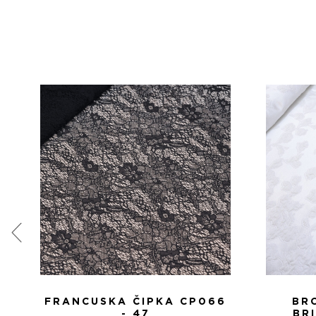
FRANCUSKA ČIPKA CP066
BR
- 47
BR