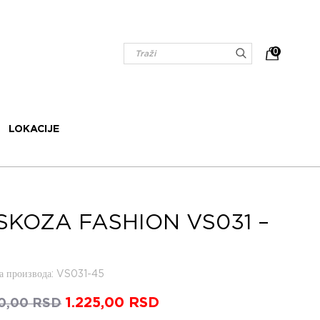
0
LOKACIJE
SKOZA FASHION VS031 –
 производа
: VS031-45
Оригинална
1.225,00
RSD
Тренутна
50,00
RSD
цена
цена