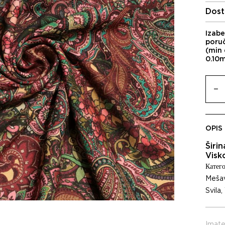
Dost
Izabe
poru
(min 
0.10
OPIS
Širi
Visk
Катего
Mešav
Svila
,
Imate