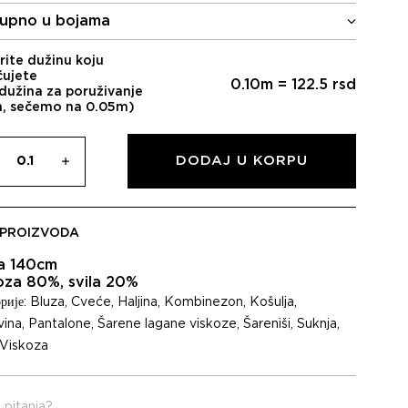
је
је:
upno u bojama
била:
1.225,00 RSD.
1.750,00 RSD.
rite dužinu koju
čujete
0.10
m =
122.5
rsd
dužina za poruživanje
m, sečemo na 0.05m)
DODAJ U KORPU
 PROIZVODA
na 140cm
oza 80%, svila 20%
рије:
Bluza
,
Cveće
,
Haljina
,
Kombinezon
,
Košulja
,
ina
,
Pantalone
,
Šarene lagane viskoze
,
Šareniši
,
Suknja
,
Viskoza
 pitanja?