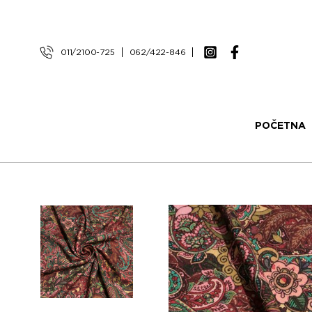
011/2100-725
062/422-846
POČETNA