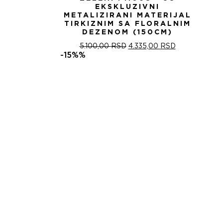
EKSKLUZIVNI
METALIZIRANI MATERIJAL
TIRKIZNIM SA FLORALNIM
DEZENOM (150CM)
ОРИГИНАЛНА
ТРЕНУТНА
5.100,00
RSD
4.335,00
RSD
ЦЕНА
ЦЕНА
-15%%
ЈЕ
ЈЕ:
БИЛА:
4.335,00 RSD
5.100,00 RSD.