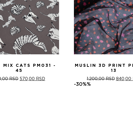
 MIX CATS PM031 -
MUSLIN 3D PRINT P
45
13
ОРИГИНАЛНА
ТРЕНУТНА
ОРИГИН
0,00
RSD
570,00
RSD
1.200,00
RSD
840,00
ЦЕНА
ЦЕНА
ЦЕНА
-30%%
ЈЕ
ЈЕ:
ЈЕ
БИЛА:
570,00 RSD.
БИЛА:
820,00 RSD.
1.200,0