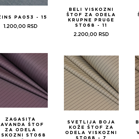
BELI VISKOZNI
ŠTOF ZA ODELA
ŽINS PA053 - 15
KRUPNE PRUGE
ST068 - 11
1.200,00
RSD
2.200,00
RSD
ZAGASITA
SVETLIJA BOJA
LAVANDA ŠTOF
KOŽE ŠTOF ZA
ZA ODELA
ODELA VISKOZNI
ISKOZNI ST068
ST068 - 7