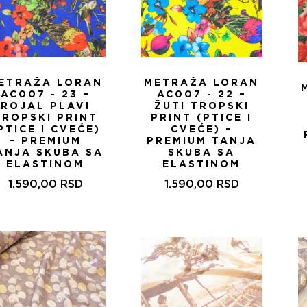
ETRAŽA LORAN
METRAŽA LORAN
AC007 - 23 –
AC007 - 22 –
ROJAL PLAVI
ŽUTI TROPSKI
TROPSKI PRINT
PRINT (PTICE I
PTICE I CVEĆE)
CVEĆE) –
– PREMIUM
PREMIUM TANJA
ANJA SKUBA SA
SKUBA SA
ELASTINOM
ELASTINOM
1.590,00
RSD
1.590,00
RSD