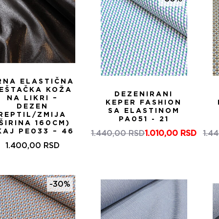
RNA ELASTIČNA
EŠTAČKA KOŽA
DEZENIRANI
NA LIKRI –
KEPER FASHION
DEZEN
SA ELASTINOM
REPTIL/ZMIJA
PA051 - 21
ŠIRINA 160CM)
KAJ PE033 – 46
1.440,00
RSD
1.010,00
RSD
1.4
Оригинална
Тренутна
1.400,00
RSD
цена
цена
је
је:
била:
1.010,00 RSD.
1.440,00 RSD.
-30%