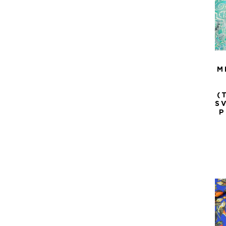
M
(
S
P