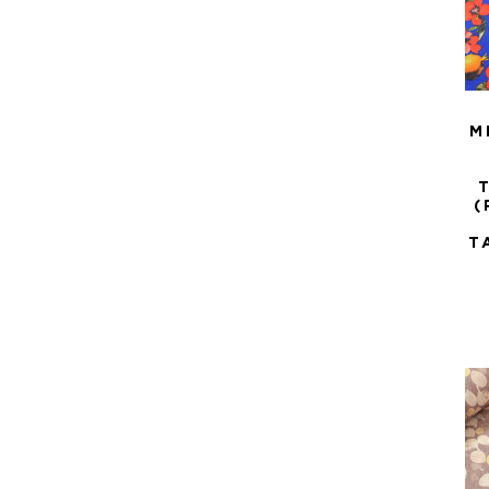
M
(
T