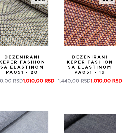
DEZENIRANI
DEZENIRANI
KEPER FASHION
KEPER FASHION
SA ELASTINOM
SA ELASTINOM
PA051 - 20
PA051 - 19
40,00
RSD
1.010,00
RSD
1.440,00
RSD
1.010,00
RSD
Оригинална
Тренутна
Оригинална
Тренутна
цена
цена
цена
цена
је
је:
је
је:
била:
1.010,00 RSD.
била:
1.010,00 RSD.
1.440,00 RSD.
1.440,00 RSD.