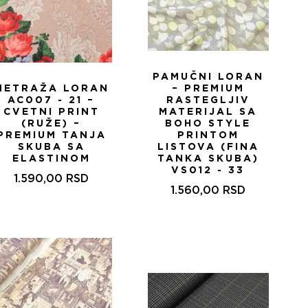
PAMUČNI LORAN
METRAŽA LORAN
– PREMIUM
AC007 - 21 –
RASTEGLJIV
CVETNI PRINT
MATERIJAL SA
(RUŽE) –
BOHO STYLE
PREMIUM TANJA
PRINTOM
SKUBA SA
LISTOVA (FINA
ELASTINOM
TANKA SKUBA)
VS012 - 33
1.590,00
RSD
1.560,00
RSD