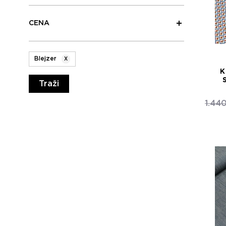
CENA
Blejzer
X
Traži
1.44