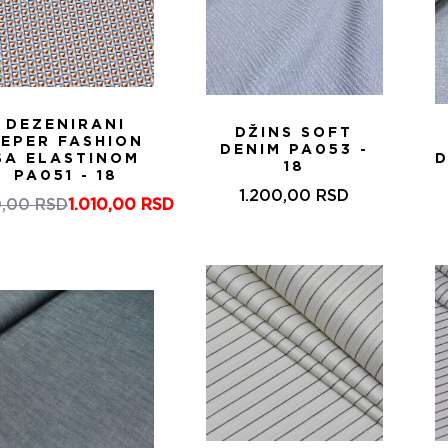
DEZENIRANI
DŽINS SOFT
KEPER FASHION
DENIM PA053 -
SA ELASTINOM
D
18
PA051 - 18
1.200,00
RSD
0,00
RSD
1.010,00
RSD
Оригинална
Тренутна
цена
цена
је
је:
била:
1.010,00 RSD.
1.440,00 RSD.