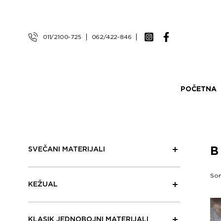
011/2100-725
062/422-846
POČETNA
B
SVEČANI MATERIJALI
Sor
KEŽUAL
KLASIK JEDNOBOJNI MATERIJALI