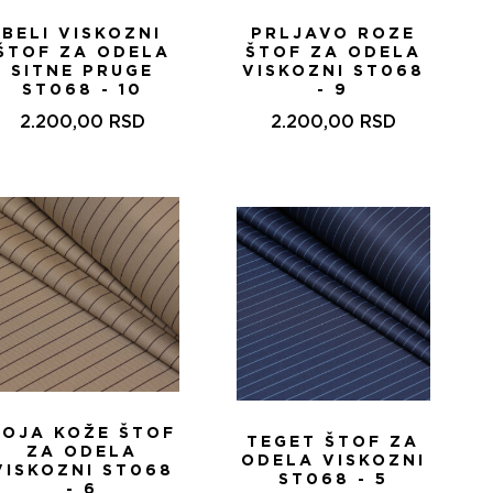
BELI VISKOZNI
PRLJAVO ROZE
ŠTOF ZA ODELA
ŠTOF ZA ODELA
SITNE PRUGE
VISKOZNI ST068
ST068 - 10
- 9
2.200,00
RSD
2.200,00
RSD
BOJA KOŽE ŠTOF
TEGET ŠTOF ZA
ZA ODELA
ODELA VISKOZNI
VISKOZNI ST068
ST068 - 5
- 6