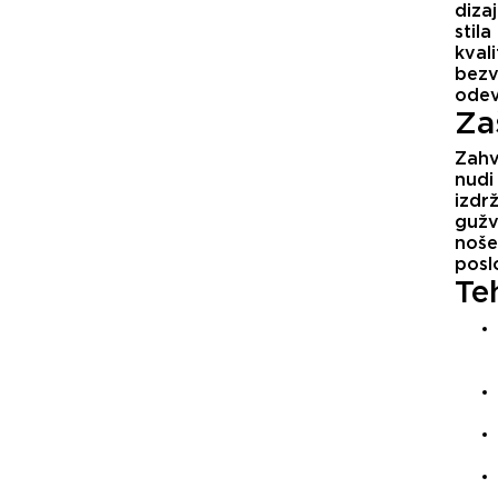
diza
stila
kvali
bezv
odev
Za
Zahv
nudi
izdrž
gužv
noše
posl
Te