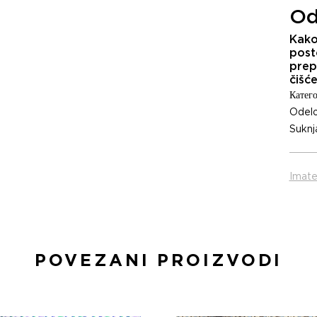
Od
Kako 
post
prep
čišć
Катего
Odel
Suknj
Imate
POVEZANI PROIZVODI