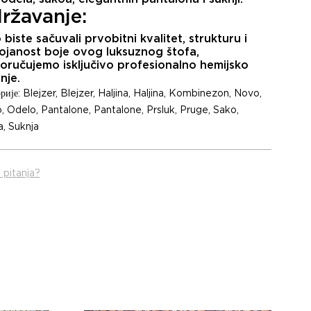
ržavanje:
biste sačuvali prvobitni kvalitet, strukturu i
ojanost boje ovog luksuznog štofa,
oručujemo isključivo
profesionalno hemijsko
enje
.
рије:
Blejzer
,
Blejzer
,
Haljina
,
Haljina
,
Kombinezon
,
Novo
,
o
,
Odelo
,
Pantalone
,
Pantalone
,
Prsluk
,
Pruge
,
Sako
,
a
,
Suknja
 pitanja?