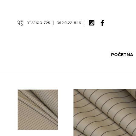
011/2100-725
062/422-846
POČETNA