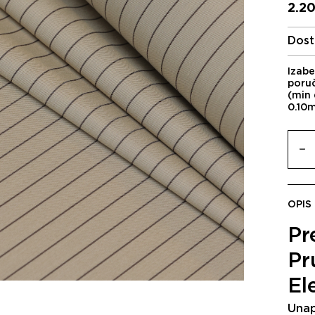
2.2
Dost
Izabe
poru
(min 
0.10
OPIS
Pr
Pr
El
Unap