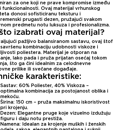
jniran za one koji ne prave kompromise između
 i funkcionalnosti. Ovaj materijal vrhunskog
teta donosi sofisticiranu teksturu i
remenski prugasti dezen, pružajući svakom
nom predmetu notu luksuza i profesionalizma.
što izabrati ovaj materijal?
aljujući pažljivo balansiranom sastavu, ovaj štof
 savršenu kombinaciju udobnosti viskoze i
ljivosti poliestera. Materijal je otporan na
anje, lako pada i pruža prijatan osećaj tokom
nja, što ga čini idealnim za celodnevne
ovne prilike ili svečane događaje.
hničke karakteristike:
Sastav:
60% Poliester, 40% Viskoza –
optimalna kombinacija za postojanost oblika i
mekoću.
Širina:
150 cm – pruža maksimalnu iskoristivost
pri krojenju.
Dezen:
Elegantne pruge koje vizuelno izdužuju
figuru i daju notu prestiža.
Namena:
Idealan za krojenje muških i ženskih
odela, sakoa, elegantnih pantalona i suknji.