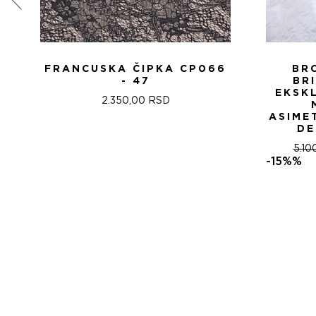
FRANCUSKA ČIPKA CP066
BR
- 47
BR
EKSK
2.350,00
RSD
ASIME
DE
5.10
-15%%