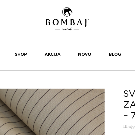
SHOP
AKCIJA
NOVO
BLOG
SV
ZA
– 
Шифра