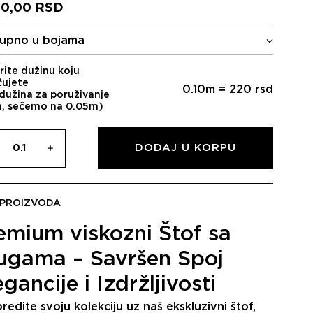
00,00
RSD
upno u bojama
rite dužinu koju
čujete
0.10
m =
220
rsd
dužina za poruživanje
m, sečemo na 0.05m)
DODAJ U KORPU
 PROIZVODA
emium viskozni Štof sa
ugama – Savršen Spoj
egancije i Izdržljivosti
redite svoju kolekciju uz naš ekskluzivni štof,