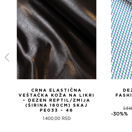
CRNA ELASTIČNA
DE
VEŠTAČKA KOŽA NA LIKRI
FASH
– DEZEN REPTIL/ZMIJA
(ŠIRINA 160CM) SKAJ
1.4
PE033 – 46
-30%%
1.400,00
RSD