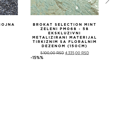
BOJNA
BROKAT SELECTION MINT
ZELENI PM068 - 58
EKSKLUZIVNI
METALIZIRANI MATERIJAL
TIRKIZNIM SA FLORALNIM
DEZENOM (150CM)
ОРИГИНАЛНА
ТРЕНУТНА
5.100,00
RSD
4.335,00
RSD
ЦЕНА
ЦЕНА
-15%%
ЈЕ
ЈЕ:
БИЛА:
4.335,00 RSD
5.100,00 RSD.