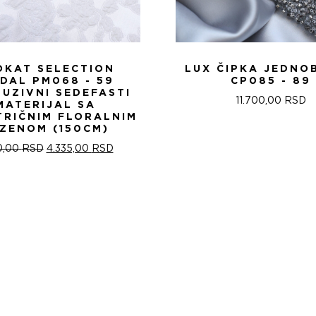
OKAT SELECTION
LUX ČIPKA JEDNO
IDAL PM068 - 59
CP085 - 89
LUZIVNI SEDEFASTI
11.700,00
RSD
MATERIJAL SA
TRIČNIM FLORALNIM
ZENOM (150CM)
ОРИГИНАЛНА
ТРЕНУТНА
0,00
RSD
4.335,00
RSD
ЦЕНА
ЦЕНА
ЈЕ
ЈЕ:
БИЛА:
4.335,00 RSD.
5.100,00 RSD.