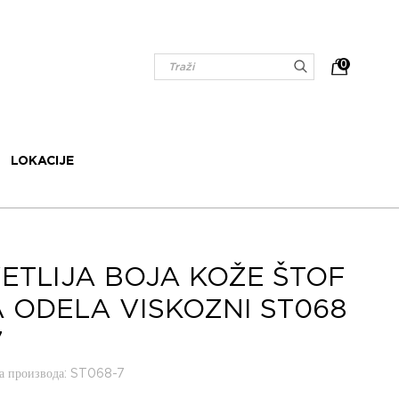
0
LOKACIJE
ETLIJA BOJA KOŽE ŠTOF
 ODELA VISKOZNI ST068
7
 производа
: ST068-7