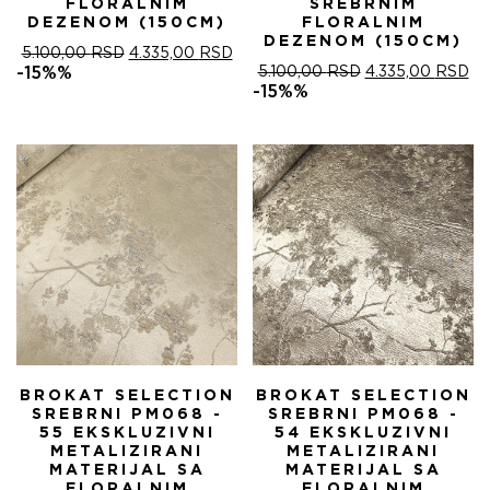
FLORALNIM
SREBRNIM
DEZENOM (150CM)
FLORALNIM
DEZENOM (150CM)
ОРИГИНАЛНА
ТРЕНУТНА
5.100,00
RSD
4.335,00
RSD
ЦЕНА
ЦЕНА
ОРИГИНАЛНА
ТР
-15%%
5.100,00
RSD
4.335,00
RSD
ЈЕ
ЈЕ:
ЦЕНА
ЦЕ
-15%%
БИЛА:
4.335,00 RSD.
ЈЕ
ЈЕ:
5.100,00 RSD.
БИЛА:
4.
5.100,00 RSD.
BROKAT SELECTION
BROKAT SELECTION
SREBRNI PM068 -
SREBRNI PM068 -
55 EKSKLUZIVNI
54 EKSKLUZIVNI
METALIZIRANI
METALIZIRANI
MATERIJAL SA
MATERIJAL SA
FLORALNIM
FLORALNIM