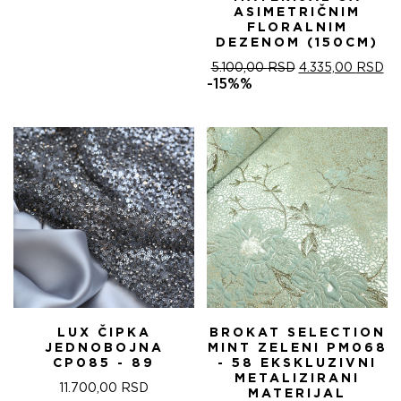
ASIMETRIČNIM
FLORALNIM
DEZENOM (150CM)
ОРИГИНАЛНА
ТР
5.100,00
RSD
4.335,00
RSD
ЦЕНА
ЦЕ
-15%%
ЈЕ
ЈЕ:
БИЛА:
4.
5.100,00 RSD.
LUX ČIPKA
BROKAT SELECTION
JEDNOBOJNA
MINT ZELENI PM068
CP085 - 89
- 58 EKSKLUZIVNI
METALIZIRANI
11.700,00
RSD
MATERIJAL