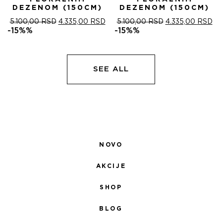
DEZENOM (150CM)
DEZENOM (150CM)
ОРИГИНАЛНА
ТРЕНУТНА
ОРИГИНАЛНА
ТР
5.100,00
RSD
4.335,00
RSD
5.100,00
RSD
4.335,00
RSD
ЦЕНА
ЦЕНА
ЦЕНА
ЦЕ
-15%%
-15%%
ЈЕ
ЈЕ:
ЈЕ
ЈЕ:
БИЛА:
4.335,00 RSD.
БИЛА:
4.
5.100,00 RSD.
5.100,00 RSD.
SEE ALL
NOVO
AKCIJE
SHOP
BLOG