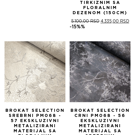
TIRKIZNIM SA
FLORALNIM
DEZENOM (150CM)
ОРИГИНАЛНА
ТР
5.100,00
RSD
4.335,00
RSD
ЦЕНА
ЦЕ
-15%%
ЈЕ
ЈЕ:
БИЛА:
4.
5.100,00 RSD.
BROKAT SELECTION
BROKAT SELECTION
SREBRNI PM068 -
CRNI PM068 - 56
57 EKSKLUZIVNI
EKSKLUZIVNI
METALIZIRANI
METALIZIRANI
MATERIJAL SA
MATERIJAL SA