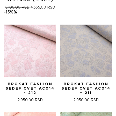
DEZENOM (150CM)
ОРИГИНАЛНА
ТРЕНУТНА
5.100,00
RSD
4.335,00
RSD
ЦЕНА
ЦЕНА
-15%%
ЈЕ
ЈЕ:
БИЛА:
4.335,00 RSD.
5.100,00 RSD.
BROKAT FASHION
BROKAT FASHION
SEDEF CVET AC014
SEDEF CVET AC014
– 212
– 211
2.950,00
RSD
2.950,00
RSD