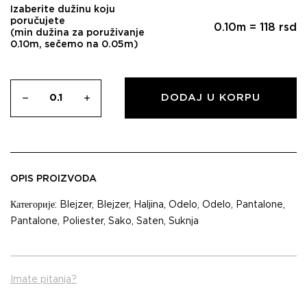
Izaberite dužinu koju
poručujete
0.10
m =
118
rsd
(min dužina za poruživanje
0.10m, sečemo na 0.05m)
DODAJ U KORPU
OPIS PROIZVODA
Категорије:
Blejzer
,
Blejzer
,
Haljina
,
Odelo
,
Odelo
,
Pantalone
,
Pantalone
,
Poliester
,
Sako
,
Saten
,
Suknja
Imate pitanja?