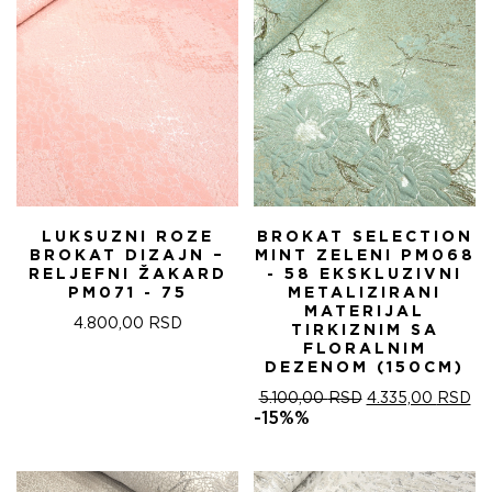
LUKSUZNI ROZE
BROKAT SELECTION
BROKAT DIZAJN –
MINT ZELENI PM068
RELJEFNI ŽAKARD
- 58 EKSKLUZIVNI
PM071 - 75
METALIZIRANI
MATERIJAL
4.800,00
RSD
TIRKIZNIM SA
FLORALNIM
DEZENOM (150CM)
ОРИГИНАЛНА
ТР
5.100,00
RSD
4.335,00
RSD
ЦЕНА
ЦЕ
-15%%
ЈЕ
ЈЕ:
БИЛА:
4.
5.100,00 RSD.