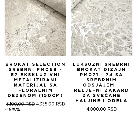
BROKAT SELECTION
LUKSUZNI SREBRNI
SREBRNI PM068 -
BROKAT DIZAJN
57 EKSKLUZIVNI
PM071 - 74 SA
METALIZIRANI
SREBRNIM
MATERIJAL SA
ODSJAJEM –
FLORALNIM
RELJEFNI ŽAKARD
DEZENOM (150CM)
ZA SVEČANE
HALJINE I ODELA
ОРИГИНАЛНА
ТРЕНУТНА
5.100,00
RSD
4.335,00
RSD
ЦЕНА
ЦЕНА
-15%%
4.800,00
RSD
ЈЕ
ЈЕ:
БИЛА:
4.335,00 RSD.
5.100,00 RSD.