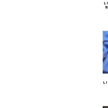
L
B
L