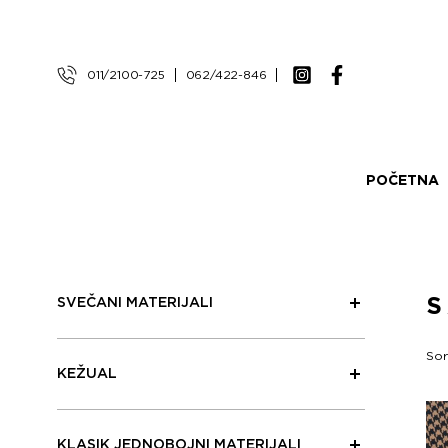
011/2100-725
062/422-846
POČETNA
SVEČANI MATERIJALI
Sor
KEŽUAL
KLASIK JEDNOBOJNI MATERIJALI