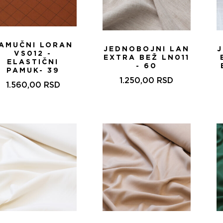
AMUČNI LORAN
JEDNOBOJNI LAN
VS012 -
EXTRA BEŽ LN011
ELASTIČNI
- 60
PAMUK- 39
1.250,00
RSD
1.560,00
RSD