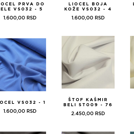
IOCEL PRVA DO
LIOCEL BOJA
ELE VS032 - 5
KOŽE VS032 - 4
1.600,00
RSD
1.600,00
RSD
ŠTOF KAŠMIR
IOCEL VS032 - 1
BELI ST009 - 76
1.600,00
RSD
2.450,00
RSD