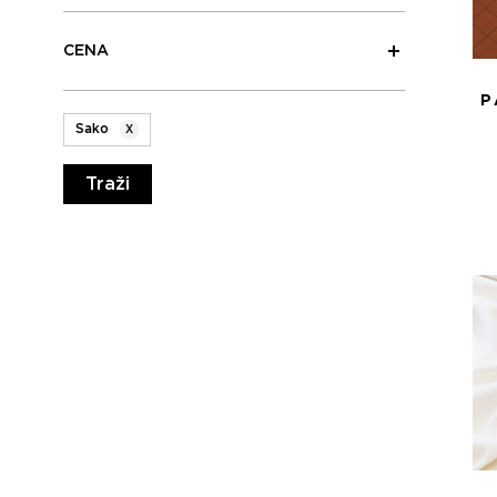
CENA
P
Sako
X
Traži