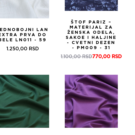
ŠTOF PARIZ –
MATERIJAL ZA
JEDNOBOJNI LAN
ŽENSKA ODELA,
EXTRA PRVA DO
SAKOE I HALJINE
BELE LN011 - 59
- CVETNI DEZEN
- PM009 - 31
1.250,00
RSD
1.100,00
RSD
770,00
RSD
Оригинална
Тренутна
цена
цена
је
је:
била:
770,00 RSD.
1.100,00 RSD.