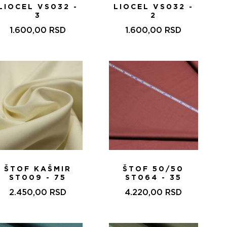
LIOCEL VS032 -
LIOCEL VS032 -
3
2
1.600,00
RSD
1.600,00
RSD
ŠTOF KAŠMIR
ŠTOF 50/50
ST009 - 75
ST064 - 35
2.450,00
RSD
4.220,00
RSD