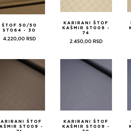
KARIRANI ŠTOF
ŠTOF 50/50
KAŠMIR ST009 -
ST064 - 30
74
4.220,00
RSD
2.450,00
RSD
KARIRANI ŠTOF
KARIRANI ŠTOF
AŠMIR ST009 -
KAŠMIR ST009 -