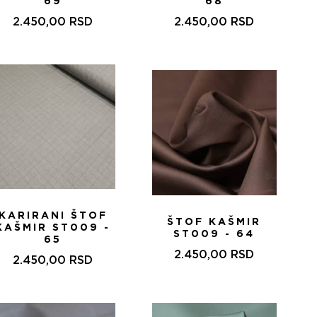
69
68
2.450,00
RSD
2.450,00
RSD
KARIRANI ŠTOF
ŠTOF KAŠMIR
KAŠMIR ST009 -
ST009 - 64
65
2.450,00
RSD
2.450,00
RSD