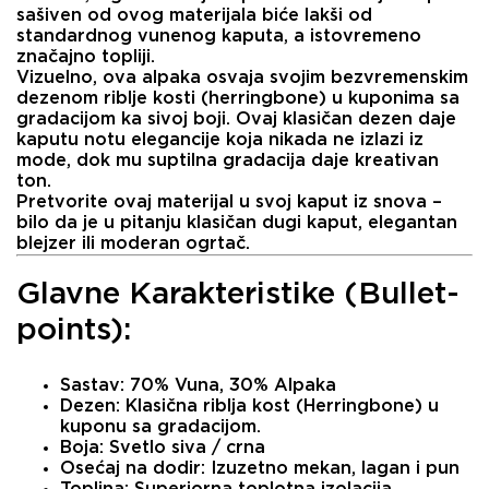
sašiven od ovog materijala biće lakši od
standardnog vunenog kaputa, a istovremeno
značajno topliji.
Vizuelno, ova alpaka osvaja svojim bezvremenskim
dezenom riblje kosti (herringbone)
u kuponima sa
gradacijom ka sivoj boji. Ovaj klasičan dezen daje
kaputu notu elegancije koja nikada ne izlazi iz
mode, dok mu suptilna gradacija daje kreativan
ton.
Pretvorite ovaj materijal u svoj kaput iz snova –
bilo da je u pitanju klasičan dugi kaput, elegantan
blejzer ili moderan ogrtač.
Glavne Karakteristike (Bullet-
points):
Sastav:
70% Vuna, 30% Alpaka
Dezen:
Klasična riblja kost (Herringbone) u
kuponu sa gradacijom.
Boja:
Svetlo siva / crna
Osećaj na dodir:
Izuzetno mekan, lagan i pun