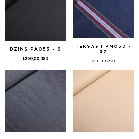
TEKSAS I PM050 -
DŽINS PA053 - 9
37
1.200,00
RSD
850,00
RSD