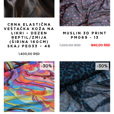
CRNA ELASTIČNA
VEŠTAČKA KOŽA NA
LIKRI – DEZEN
MUSLIN 3D PRINT
REPTIL/ZMIJA
PM069 - 13
(ŠIRINA 160CM)
1.200,00
RSD
840,00
RSD
SKAJ PE033 – 46
Оригинална
Тренутна
цена
цена
1.400,00
RSD
је
је:
била:
840,00 RSD.
-30%
-30%
1.200,00 RSD.