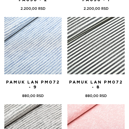
PA056 - 2
PA056 - 1
2.200,00
RSD
2.200,00
RSD
PAMUK LAN PM072
PAMUK LAN PM072
- 9
- 8
880,00
RSD
880,00
RSD