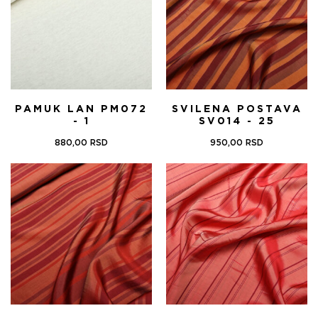
PAMUK LAN PM072
SVILENA POSTAVA
- 1
SV014 - 25
880,00
RSD
950,00
RSD