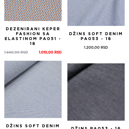
DEZENIRANI KEPER
FASHION SA
DŽINS SOFT DENIM
ELASTINOM PA051 -
PA053 - 18
18
1.200,00
RSD
1.440,00
RSD
1.010,00
RSD
Оригинална
Тренутна
цена
цена
је
је:
била:
1.010,00 RSD.
1.440,00 RSD.
DŽINS SOFT DENIM
DŽINS PA053 - 16