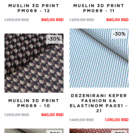
MUSLIN 3D PRINT
MUSLIN 3D PRINT
PM069 - 12
PM069 - 11
1.200,00
RSD
840,00
RSD
1.200,00
RSD
840,00
RSD
Оригинална
Тренутна
Оригинална
Тренутна
цена
цена
цена
цена
је
је:
је
је:
-30%
била:
840,00 RSD.
била:
840,00 RSD.
-30%
1.200,00 RSD.
1.200,00 RSD.
DEZENIRANI KEPER
MUSLIN 3D PRINT
FASHION SA
PM069 - 10
ELASTINOM PA051 -
21
1.200,00
RSD
840,00
RSD
Оригинална
Тренутна
1.440,00
RSD
1.010,00
RSD
Оригинална
Тренутна
цена
цена
цена
цена
је
је: