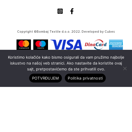
Copyright ©Bombaj Textile d.o.o. 2022. Developed by
Cubes
Koristimo kolačiće kako bismo osigurali da vam pružimo najbolje
iskustvo na našoj veb stranici. Ako nastavite da koristite ovaj
sajt, pretpostavićemo da ste prihvatili ovo.
POTVRĐUJEM
Politika privatnosti