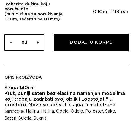
Izaberite dužinu koju
poručujete
0.10
m =
113
rsd
(min dužina za poruživanje
0.10m, sečemo na 0.05m)
DODAJ U KORPU
OPIS PROIZVODA
Širina 140cm
Krut, puniji saten bez elastina namenjen modelima
koji trebaju zadržati svoj oblik i „odstojati“ u
prostoru. Može se koristiti sjajna ili mat strana.
Категорије:
Haljina
,
Haljina
,
Odelo
,
Odelo
,
Poliester
,
Sako
,
Saten
,
Suknja
,
Suknja