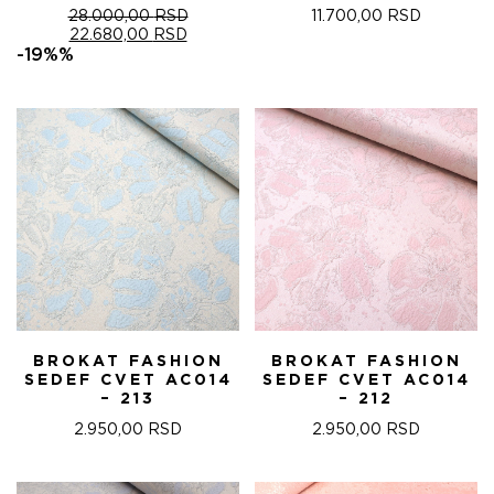
28.000,00
RSD
11.700,00
RSD
ОРИГИНАЛНА
ТРЕНУТНА
22.680,00
RSD
ЦЕНА
ЦЕНА
-19%%
ЈЕ
ЈЕ:
БИЛА:
22.680,00 RSD.
28.000,00 RSD.
BROKAT FASHION
BROKAT FASHION
SEDEF CVET AC014
SEDEF CVET AC014
– 213
– 212
2.950,00
RSD
2.950,00
RSD