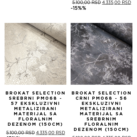
ОРИГИНАЛНА
ТР
5.100,00
RSD
4.335,00
RSD
ЦЕНА
ЦЕ
-15%%
ЈЕ
ЈЕ:
БИЛА:
4.
5.100,00 RSD.
BROKAT SELECTION
BROKAT SELECTION
SREBRNI PM068 -
CRNI PM068 - 56
57 EKSKLUZIVNI
EKSKLUZIVNI
METALIZIRANI
METALIZIRANI
MATERIJAL SA
MATERIJAL SA
FLORALNIM
SREBRNIM
DEZENOM (150CM)
FLORALNIM
DEZENOM (150CM)
ОРИГИНАЛНА
ТРЕНУТНА
5.100,00
RSD
4.335,00
RSD