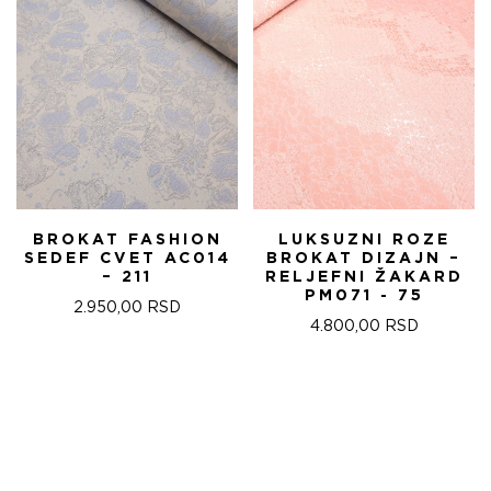
BROKAT FASHION
LUKSUZNI ROZE
SEDEF CVET AC014
BROKAT DIZAJN –
– 211
RELJEFNI ŽAKARD
PM071 - 75
2.950,00
RSD
4.800,00
RSD