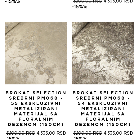
ЦЕНА
ЦЕНА
ОРИГИНАЛНА
ТР
-15%%
5.100,00
RSD
4.335,00
RSD
ЈЕ
ЈЕ:
ЦЕНА
ЦЕ
-15%%
БИЛА:
4.335,00 RSD.
ЈЕ
ЈЕ:
5.100,00 RSD.
БИЛА:
4.
5.100,00 RSD.
BROKAT SELECTION
BROKAT SELECTION
SREBRNI PM068 -
SREBRNI PM068 -
55 EKSKLUZIVNI
54 EKSKLUZIVNI
METALIZIRANI
METALIZIRANI
MATERIJAL SA
MATERIJAL SA
FLORALNIM
FLORALNIM
DEZENOM (150CM)
DEZENOM (150CM)
ОРИГИНАЛНА
ТРЕНУТНА
ОРИГИНАЛНА
ТР
5.100,00
RSD
4.335,00
RSD
5.100,00
RSD
4.335,00
RSD
ЦЕНА
ЦЕНА
ЦЕНА
ЦЕ