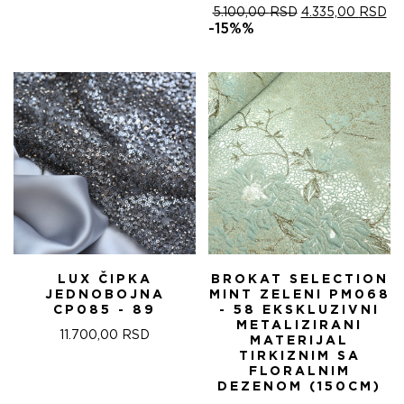
ОРИГИНАЛНА
ТР
5.100,00
RSD
4.335,00
RSD
ЦЕНА
ЦЕ
-15%%
ЈЕ
ЈЕ:
БИЛА:
4.
5.100,00 RSD.
LUX ČIPKA
BROKAT SELECTION
JEDNOBOJNA
MINT ZELENI PM068
CP085 - 89
- 58 EKSKLUZIVNI
METALIZIRANI
11.700,00
RSD
MATERIJAL
TIRKIZNIM SA
FLORALNIM
DEZENOM (150CM)