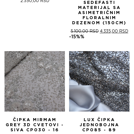
2.350,00
RSD
SEDEFASTI
MATERIJAL SA
ASIMETRIČNIM
FLORALNIM
DEZENOM (150CM)
ОРИГИНАЛНА
ТР
5.100,00
RSD
4.335,00
RSD
ЦЕНА
ЦЕ
-15%%
ЈЕ
ЈЕ:
БИЛА:
4.
5.100,00 RSD.
ČIPKA MIRMAM
LUX ČIPKA
GREY 3D CVETOVI -
JEDNOBOJNA
SIVA CP030 - 16
CP085 - 89