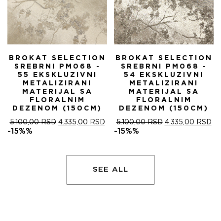
BROKAT SELECTION
BROKAT SELECTION
SREBRNI PM068 -
SREBRNI PM068 -
55 EKSKLUZIVNI
54 EKSKLUZIVNI
METALIZIRANI
METALIZIRANI
MATERIJAL SA
MATERIJAL SA
FLORALNIM
FLORALNIM
DEZENOM (150CM)
DEZENOM (150CM)
ОРИГИНАЛНА
ТРЕНУТНА
ОРИГИНАЛНА
ТР
5.100,00
RSD
4.335,00
RSD
5.100,00
RSD
4.335,00
RSD
ЦЕНА
ЦЕНА
ЦЕНА
ЦЕ
-15%%
-15%%
ЈЕ
ЈЕ:
ЈЕ
ЈЕ:
БИЛА:
4.335,00 RSD.
БИЛА:
4.
5.100,00 RSD.
5.100,00 RSD.
SEE ALL