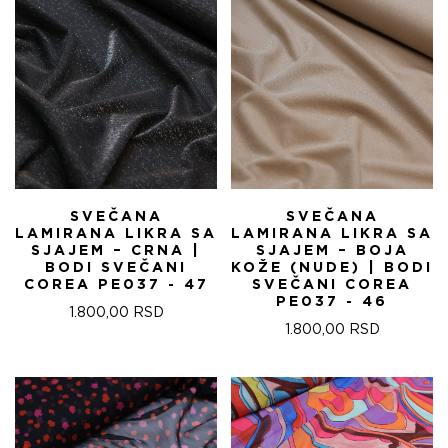
SVEČANA
SVEČANA
LAMIRANA LIKRA SA
LAMIRANA LIKRA SA
SJAJEM – CRNA |
SJAJEM – BOJA
BODI SVEČANI
KOŽE (NUDE) | BODI
COREA PE037 - 47
SVEČANI COREA
PE037 - 46
1.800,00
RSD
1.800,00
RSD