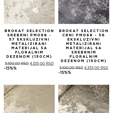
BROKAT SELECTION
BROKAT SELECTION
SREBRNI PM068 -
CRNI PM068 - 56
57 EKSKLUZIVNI
EKSKLUZIVNI
METALIZIRANI
METALIZIRANI
MATERIJAL SA
MATERIJAL SA
FLORALNIM
SREBRNIM
DEZENOM (150CM)
FLORALNIM
DEZENOM (150CM)
ОРИГИНАЛНА
ТРЕНУТНА
5.100,00
RSD
4.335,00
RSD
ЦЕНА
ЦЕНА
ОРИГИНАЛНА
ТР
-15%%
5.100,00
RSD
4.335,00
RSD
ЈЕ
ЈЕ:
ЦЕНА
ЦЕ
-15%%
БИЛА:
4.335,00 RSD.
ЈЕ
ЈЕ:
5.100,00 RSD.
БИЛА:
4.
5.100,00 RSD.