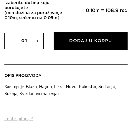
Izaberite dužinu koju
poručujete
0.10
m =
108.9
rsd
(min dužina za poruživanje
0.10m, sečemo na 0.05m)
DODAJ U KORPU
OPIS PROIZVODA
Категорије:
Bluza
,
Haljina
,
Likra
,
Novo
,
Poliester
,
Sniženje
,
Suknja
,
Svetlucavi materijali
Imate pitanja?