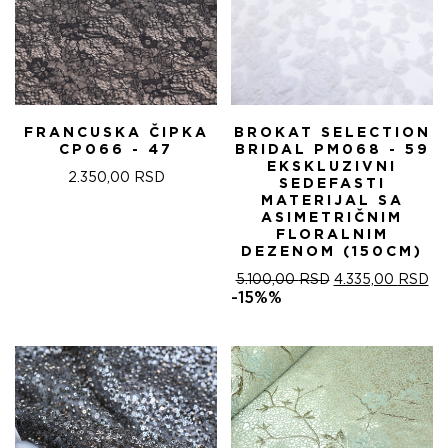
FRANCUSKA ČIPKA
BROKAT SELECTION
CP066 - 47
BRIDAL PM068 - 59
EKSKLUZIVNI
2.350,00
RSD
SEDEFASTI
MATERIJAL SA
ASIMETRIČNIM
FLORALNIM
DEZENOM (150CM)
ОРИГИНАЛНА
ТР
5.100,00
RSD
4.335,00
RSD
ЦЕНА
ЦЕ
-15%%
ЈЕ
ЈЕ:
БИЛА:
4.
5.100,00 RSD.