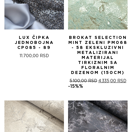
LUX ČIPKA
BROKAT SELECTION
JEDNOBOJNA
MINT ZELENI PM068
CP085 - 89
- 58 EKSKLUZIVNI
METALIZIRANI
11.700,00
RSD
MATERIJAL
TIRKIZNIM SA
FLORALNIM
DEZENOM (150CM)
ОРИГИНАЛНА
ТР
5.100,00
RSD
4.335,00
RSD
ЦЕНА
ЦЕ
-15%%
ЈЕ
ЈЕ:
БИЛА:
4.
5.100,00 RSD.