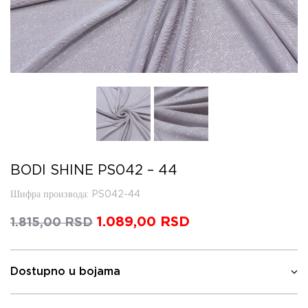
BODI SHINE PS042 – 44
Шифра производа
: PS042-44
Оригинална
1.089,00
RSD
Тренутна
1.815,00
RSD
цена
цена
је
је:
била:
1.089,00 RSD.
Dostupno u bojama
1.815,00 RSD.