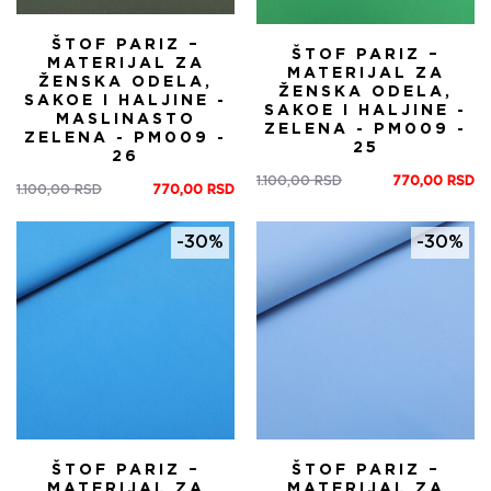
ŠTOF PARIZ –
ŠTOF PARIZ –
MATERIJAL ZA
MATERIJAL ZA
ŽENSKA ODELA,
ŽENSKA ODELA,
SAKOE I HALJINE -
SAKOE I HALJINE -
MASLINASTO
ZELENA - PM009 -
ZELENA - PM009 -
25
26
1.100,00
RSD
770,00
RSD
Оригинална
Тренутна
1.100,00
RSD
770,00
RSD
Оригинална
Тренутна
цена
цена
цена
цена
је
је:
је
је:
-30%
-30%
била:
770,00 RSD.
била:
770,00 RSD.
1.100,00 RSD.
1.100,00 RSD.
ŠTOF PARIZ –
ŠTOF PARIZ –
MATERIJAL ZA
MATERIJAL ZA