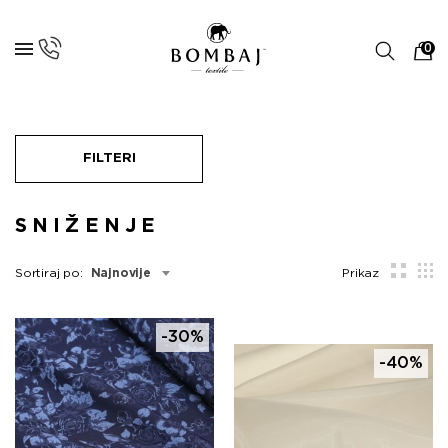
0
FILTERI
SNIŽENJE
Sortiraj po:
Najnovije
Prikaz
-30%
-40%