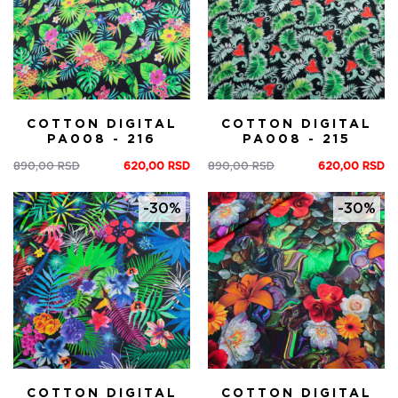
COTTON DIGITAL
COTTON DIGITAL
PA008 - 216
PA008 - 215
890,00
RSD
620,00
RSD
890,00
RSD
620,00
RSD
Оригинална
Тренутна
Оригинална
Тренутна
цена
цена
цена
цена
је
је:
је
је:
-30%
-30%
била:
620,00 RSD.
била:
620,00 RSD.
890,00 RSD.
890,00 RSD.
COTTON DIGITAL
COTTON DIGITAL