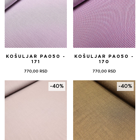
1.100,00 RSD.
KOŠULJAR PA050 -
KOŠULJAR PA050 -
171
170
770,00
RSD
770,00
RSD
-40%
-40%