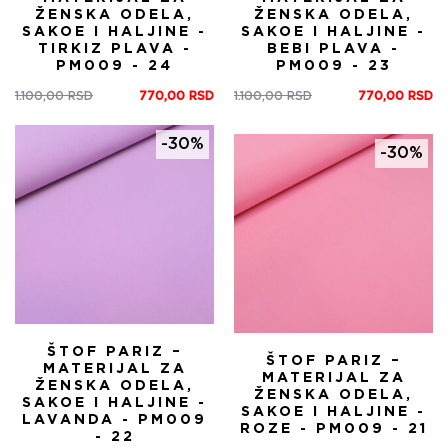
ŽENSKA ODELA,
ŽENSKA ODELA,
SAKOE I HALJINE -
SAKOE I HALJINE -
TIRKIZ PLAVA -
BEBI PLAVA -
PM009 - 24
PM009 - 23
1.100,00
RSD
770,00
RSD
1.100,00
RSD
770,00
RSD
Оригинална
Тренутна
Оригинална
Тренутна
цена
цена
цена
цена
је
је:
је
је:
-30%
-30%
била:
770,00 RSD.
била:
770,00 RSD.
1.100,00 RSD.
1.100,00 RSD.
ŠTOF PARIZ –
ŠTOF PARIZ –
MATERIJAL ZA
MATERIJAL ZA
ŽENSKA ODELA,
ŽENSKA ODELA,
SAKOE I HALJINE -
SAKOE I HALJINE -
LAVANDA - PM009
ROZE - PM009 - 21
- 22