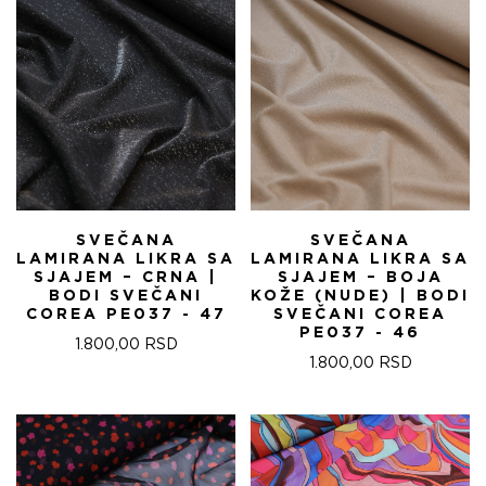
SVEČANA
SVEČANA
LAMIRANA LIKRA SA
LAMIRANA LIKRA SA
SJAJEM – CRNA |
SJAJEM – BOJA
BODI SVEČANI
KOŽE (NUDE) | BODI
COREA PE037 - 47
SVEČANI COREA
PE037 - 46
1.800,00
RSD
1.800,00
RSD