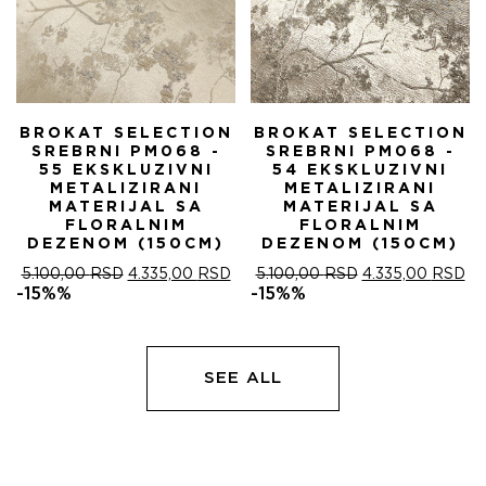
BROKAT SELECTION
BROKAT SELECTION
SREBRNI PM068 -
SREBRNI PM068 -
55 EKSKLUZIVNI
54 EKSKLUZIVNI
METALIZIRANI
METALIZIRANI
MATERIJAL SA
MATERIJAL SA
FLORALNIM
FLORALNIM
DEZENOM (150CM)
DEZENOM (150CM)
ОРИГИНАЛНА
ТРЕНУТНА
ОРИГИНАЛНА
ТР
5.100,00
RSD
4.335,00
RSD
5.100,00
RSD
4.335,00
RSD
ЦЕНА
ЦЕНА
ЦЕНА
ЦЕ
-15%%
-15%%
ЈЕ
ЈЕ:
ЈЕ
ЈЕ:
БИЛА:
4.335,00 RSD.
БИЛА:
4.
5.100,00 RSD.
5.100,00 RSD.
SEE ALL