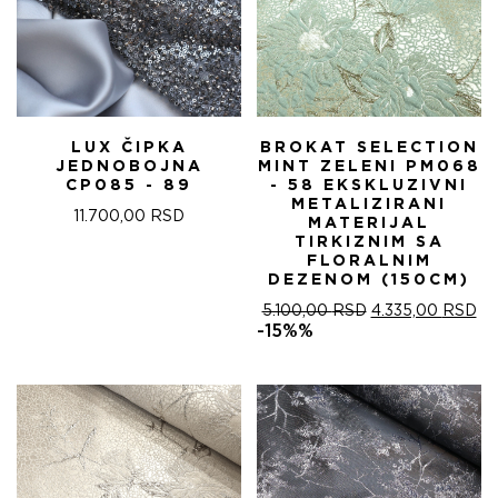
LUX ČIPKA
BROKAT SELECTION
JEDNOBOJNA
MINT ZELENI PM068
CP085 - 89
- 58 EKSKLUZIVNI
METALIZIRANI
11.700,00
RSD
MATERIJAL
TIRKIZNIM SA
FLORALNIM
DEZENOM (150CM)
ОРИГИНАЛНА
ТР
5.100,00
RSD
4.335,00
RSD
ЦЕНА
ЦЕ
-15%%
ЈЕ
ЈЕ:
БИЛА:
4.
5.100,00 RSD.