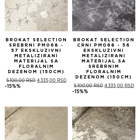
BROKAT SELECTION
BROKAT SELECTION
SREBRNI PM068 -
CRNI PM068 - 56
57 EKSKLUZIVNI
EKSKLUZIVNI
METALIZIRANI
METALIZIRANI
MATERIJAL SA
MATERIJAL SA
FLORALNIM
SREBRNIM
DEZENOM (150CM)
FLORALNIM
DEZENOM (150CM)
ОРИГИНАЛНА
ТРЕНУТНА
5.100,00
RSD
4.335,00
RSD
ЦЕНА
ЦЕНА
ОРИГИНАЛНА
ТР
-15%%
5.100,00
RSD
4.335,00
RSD
ЈЕ
ЈЕ:
ЦЕНА
ЦЕ
-15%%
БИЛА:
4.335,00 RSD.
ЈЕ
ЈЕ:
5.100,00 RSD.
БИЛА:
4.
5.100,00 RSD.