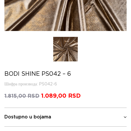
BODI SHINE PS042 – 6
Шифра производа
: PS042-6
Оригинална
1.089,00
RSD
Тренутна
1.815,00
RSD
цена
цена
је
је:
била:
1.089,00 RSD.
Dostupno u bojama
1.815,00 RSD.