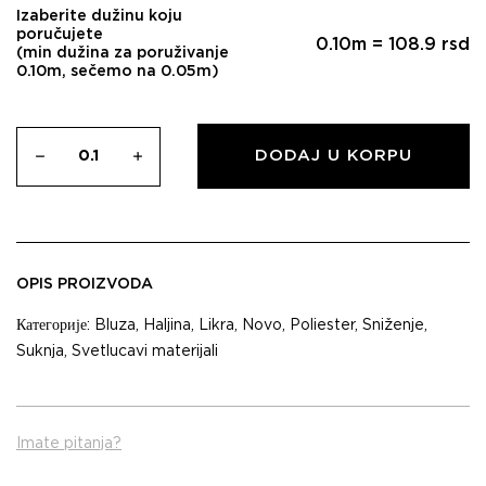
Izaberite dužinu koju
poručujete
0.10
m =
108.9
rsd
(min dužina za poruživanje
0.10m, sečemo na 0.05m)
DODAJ U KORPU
OPIS PROIZVODA
Категорије:
Bluza
,
Haljina
,
Likra
,
Novo
,
Poliester
,
Sniženje
,
Suknja
,
Svetlucavi materijali
Imate pitanja?