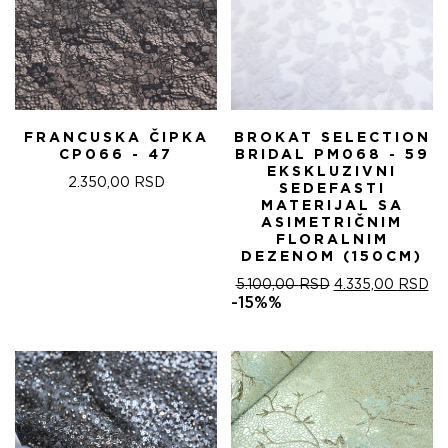
FRANCUSKA ČIPKA
BROKAT SELECTION
CP066 - 47
BRIDAL PM068 - 59
EKSKLUZIVNI
2.350,00
RSD
SEDEFASTI
MATERIJAL SA
ASIMETRIČNIM
FLORALNIM
DEZENOM (150CM)
ОРИГИНАЛНА
ТР
5.100,00
RSD
4.335,00
RSD
ЦЕНА
ЦЕ
-15%%
ЈЕ
ЈЕ:
БИЛА:
4.
5.100,00 RSD.