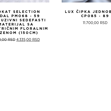
OKAT SELECTION
LUX ČIPKA JEDNO
IDAL PM068 - 59
CP085 - 89
LUZIVNI SEDEFASTI
11.700,00
RSD
MATERIJAL SA
TRIČNIM FLORALNIM
ZENOM (150CM)
ОРИГИНАЛНА
ТРЕНУТНА
0,00
RSD
4.335,00
RSD
ЦЕНА
ЦЕНА
ЈЕ
ЈЕ:
БИЛА:
4.335,00 RSD.
5.100,00 RSD.