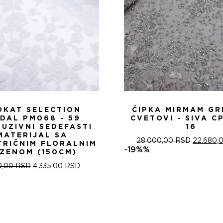
OKAT SELECTION
ČIPKA MIRMAM GR
IDAL PM068 - 59
CVETOVI - SIVA C
LUZIVNI SEDEFASTI
16
MATERIJAL SA
ОРИГИН
28.000,00
RSD
22.680,
TRIČNIM FLORALNIM
ЦЕНА
-19%%
ZENOM (150CM)
ЈЕ
ОРИГИНАЛНА
ТРЕНУТНА
БИЛА:
0,00
RSD
4.335,00
RSD
ЦЕНА
ЦЕНА
28.000,
ЈЕ
ЈЕ:
БИЛА:
4.335,00 RSD.
5.100,00 RSD.