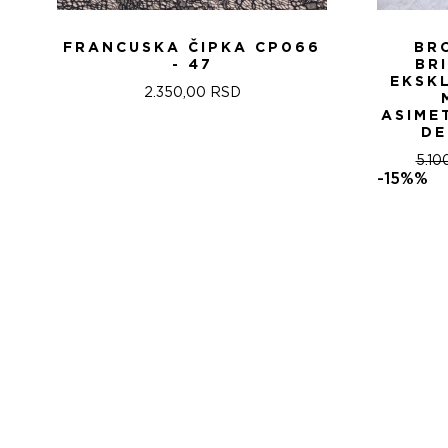
FRANCUSKA ČIPKA CP066
BR
- 47
BR
EKSK
2.350,00
RSD
ASIME
DE
5.10
-15%%