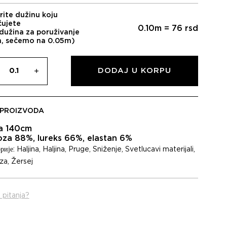
rite dužinu koju
čujete
0.10
m =
76
rsd
dužina za poruživanje
m, sečemo na 0.05m)
DODAJ U KORPU
 PROIZVODA
na 140cm
oza 88%, lureks 66%, elastan 6%
рије:
Haljina
,
Haljina
,
Pruge
,
Sniženje
,
Svetlucavi materijali
,
za
,
Žersej
 pitanja?