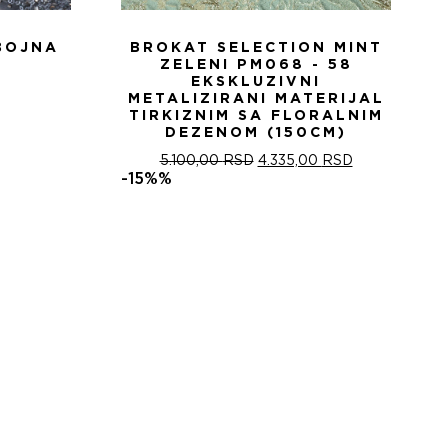
BOJNA
BROKAT SELECTION MINT
ZELENI PM068 - 58
EKSKLUZIVNI
METALIZIRANI MATERIJAL
TIRKIZNIM SA FLORALNIM
DEZENOM (150CM)
ОРИГИНАЛНА
ТРЕНУТНА
5.100,00
RSD
4.335,00
RSD
ЦЕНА
ЦЕНА
-15%%
ЈЕ
ЈЕ:
БИЛА:
4.335,00 RSD
5.100,00 RSD.