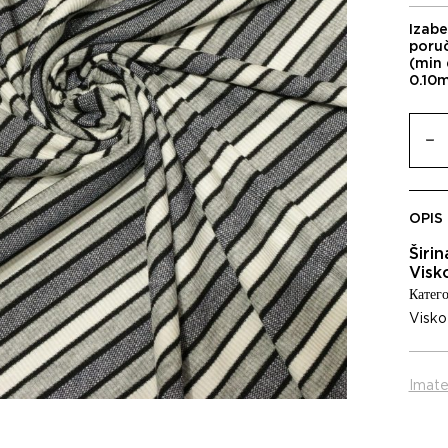
Izabe
poru
(min 
0.10
OPIS
Širi
Visk
Катего
Visko
Imate