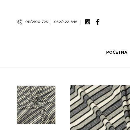
011/2100-725
062/422-846
POČETNA