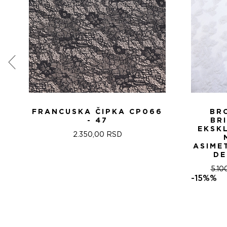
FRANCUSKA ČIPKA CP066
BR
- 47
BR
EKSK
2.350,00
RSD
ASIME
DE
5.10
-15%%