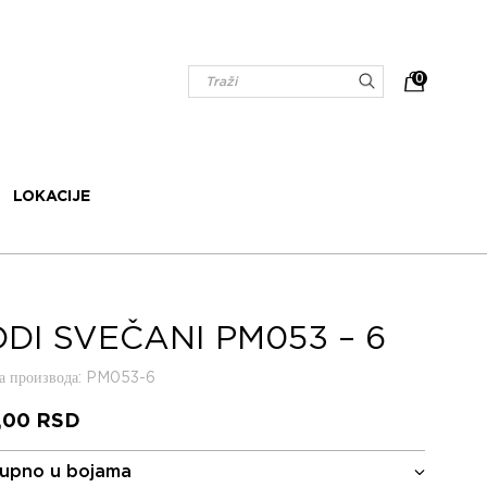
0
LOKACIJE
DI SVEČANI PM053 – 6
 производа
: PM053-6
,00
RSD
upno u bojama