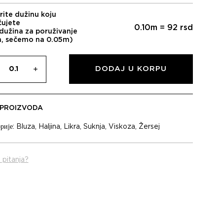
rite dužinu koju
čujete
0.10
m =
92
rsd
dužina za poruživanje
m, sečemo na 0.05m)
DODAJ U KORPU
 PROIZVODA
рије:
Bluza
,
Haljina
,
Likra
,
Suknja
,
Viskoza
,
Žersej
 pitanja?