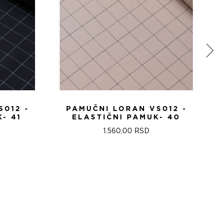
S012 -
PAMUČNI LORAN VS012 -
- 41
ELASTIČNI PAMUK- 40
1.560,00
RSD