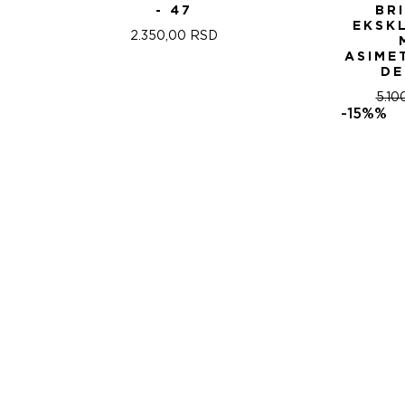
- 47
BR
EKSK
2.350,00
RSD
ASIME
DE
5.10
-15%%