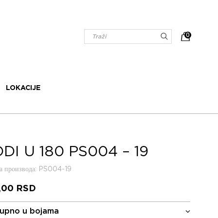
0
LOKACIJE
DI U 180 PS004 – 19
 производа
: PS004-19
,00
RSD
upno u bojama