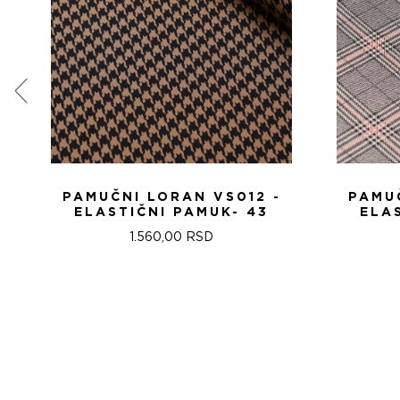
PAMUČNI LORAN VS012 -
PAMUČ
ELASTIČNI PAMUK- 43
ELA
1.560,00
RSD