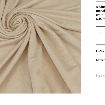
Izabe
poru
(min 
0.10
OPIS
Катего
Imate