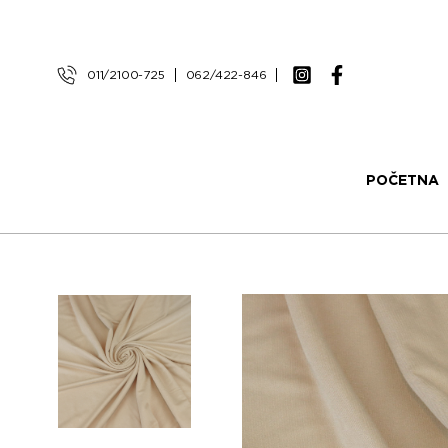
011/2100-725
062/422-846
POČETNA