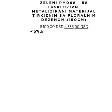
ZELENI PM068 - 58
EKSKLUZIVNI
METALIZIRANI MATERIJAL
TIRKIZNIM SA FLORALNIM
DEZENOM (150CM)
ОРИГИНАЛНА
ТРЕНУТНА
5.100,00
RSD
4.335,00
RSD
ЦЕНА
ЦЕНА
-15%%
ЈЕ
ЈЕ:
БИЛА:
4.335,00 RSD
5.100,00 RSD.