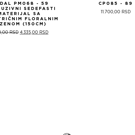
IDAL PM068 - 59
CP085 - 89
LUZIVNI SEDEFASTI
11.700,00
RSD
MATERIJAL SA
TRIČNIM FLORALNIM
ZENOM (150CM)
ОРИГИНАЛНА
ТРЕНУТНА
0,00
RSD
4.335,00
RSD
ЦЕНА
ЦЕНА
ЈЕ
ЈЕ:
БИЛА:
4.335,00 RSD.
5.100,00 RSD.