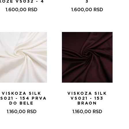
KOŽE VS032 - 4
3
1.600,00
RSD
1.600,00
RSD
VISKOZA SILK
VISKOZA SILK
S021 - 154 PRVA
VS021 - 153
DO BELE
BRAON
1.160,00
RSD
1.160,00
RSD