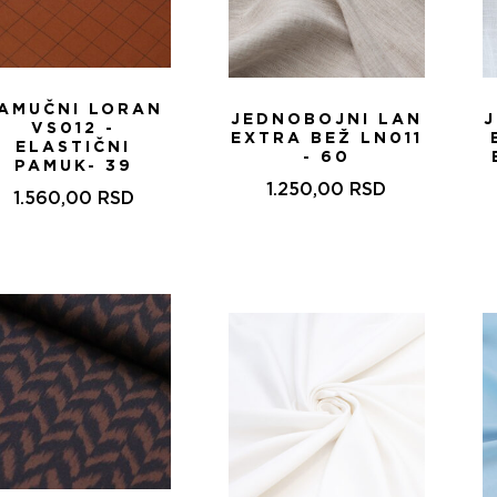
AMUČNI LORAN
JEDNOBOJNI LAN
VS012 -
EXTRA BEŽ LN011
ELASTIČNI
- 60
PAMUK- 39
1.250,00
RSD
1.560,00
RSD