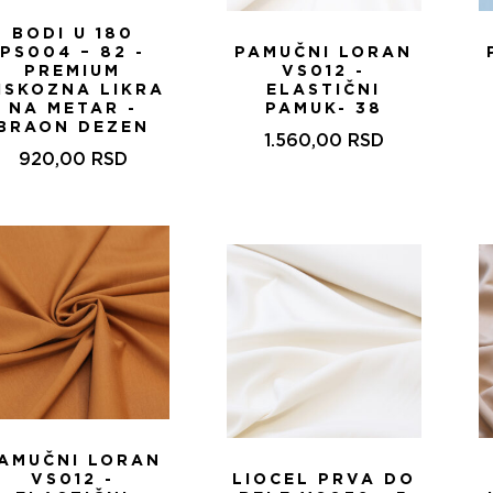
BODI U 180
PS004 – 82 -
PAMUČNI LORAN
PREMIUM
VS012 -
ISKOZNA LIKRA
ELASTIČNI
NA METAR -
PAMUK- 38
BRAON DEZEN
1.560,00
RSD
920,00
RSD
AMUČNI LORAN
VS012 -
LIOCEL PRVA DO