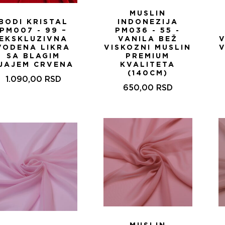
MUSLIN
BODI KRISTAL
INDONEZIJA
PM007 - 99 –
PM036 - 55 -
EKSKLUZIVNA
VANILA BEŽ
VODENA LIKRA
VISKOZNI MUSLIN
V
SA BLAGIM
PREMIUM
JAJEM CRVENA
KVALITETA
(140CM)
1.090,00
RSD
650,00
RSD