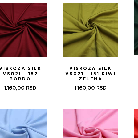
VISKOZA SILK
VISKOZA SILK
VS021 - 152
VS021 - 151 KIWI
BORDO
ZELENA
1.160,00
RSD
1.160,00
RSD