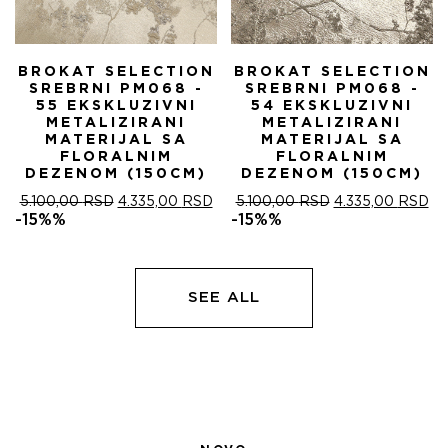
BROKAT SELECTION
BROKAT SELECTION
SREBRNI PM068 -
SREBRNI PM068 -
55 EKSKLUZIVNI
54 EKSKLUZIVNI
METALIZIRANI
METALIZIRANI
MATERIJAL SA
MATERIJAL SA
FLORALNIM
FLORALNIM
DEZENOM (150CM)
DEZENOM (150CM)
ОРИГИНАЛНА
ТРЕНУТНА
ОРИГИНАЛНА
ТР
5.100,00
RSD
4.335,00
RSD
5.100,00
RSD
4.335,00
RSD
ЦЕНА
ЦЕНА
ЦЕНА
ЦЕ
-15%%
-15%%
ЈЕ
ЈЕ:
ЈЕ
ЈЕ:
БИЛА:
4.335,00 RSD.
БИЛА:
4.
5.100,00 RSD.
5.100,00 RSD.
SEE ALL