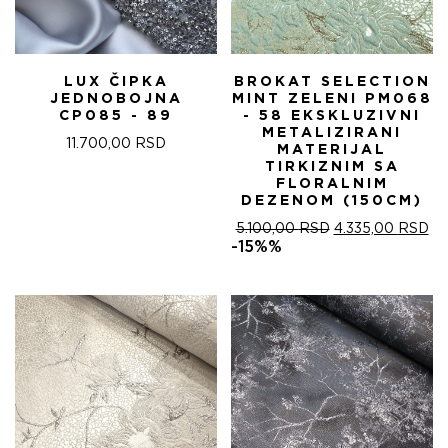
LUX ČIPKA
BROKAT SELECTION
JEDNOBOJNA
MINT ZELENI PM068
CP085 - 89
- 58 EKSKLUZIVNI
METALIZIRANI
11.700,00
RSD
MATERIJAL
TIRKIZNIM SA
FLORALNIM
DEZENOM (150CM)
ОРИГИНАЛНА
ТР
5.100,00
RSD
4.335,00
RSD
ЦЕНА
ЦЕ
-15%%
ЈЕ
ЈЕ:
БИЛА:
4.
5.100,00 RSD.