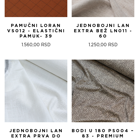
PAMUČNI LORAN
JEDNOBOJNI LAN
VS012 - ELASTIČNI
EXTRA BEŽ LN011 -
PAMUK- 39
60
1.560,00
RSD
1.250,00
RSD
JEDNOBOJNI LAN
BODI U 180 PS004 –
EXTRA PRVA DO
83 - PREMIUM