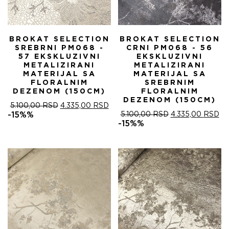
BROKAT SELECTION
BROKAT SELECTION
SREBRNI PM068 -
CRNI PM068 - 56
57 EKSKLUZIVNI
EKSKLUZIVNI
METALIZIRANI
METALIZIRANI
MATERIJAL SA
MATERIJAL SA
FLORALNIM
SREBRNIM
DEZENOM (150CM)
FLORALNIM
DEZENOM (150CM)
ОРИГИНАЛНА
ТРЕНУТНА
5.100,00
RSD
4.335,00
RSD
ЦЕНА
ЦЕНА
ОРИГИНАЛНА
ТР
-15%%
5.100,00
RSD
4.335,00
RSD
ЈЕ
ЈЕ:
ЦЕНА
ЦЕ
-15%%
БИЛА:
4.335,00 RSD.
ЈЕ
ЈЕ:
5.100,00 RSD.
БИЛА:
4.
5.100,00 RSD.