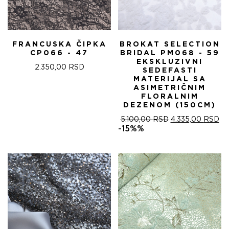
FRANCUSKA ČIPKA
BROKAT SELECTION
CP066 - 47
BRIDAL PM068 - 59
EKSKLUZIVNI
2.350,00
RSD
SEDEFASTI
MATERIJAL SA
ASIMETRIČNIM
FLORALNIM
DEZENOM (150CM)
ОРИГИНАЛНА
ТР
5.100,00
RSD
4.335,00
RSD
ЦЕНА
ЦЕ
-15%%
ЈЕ
ЈЕ:
БИЛА:
4.
5.100,00 RSD.