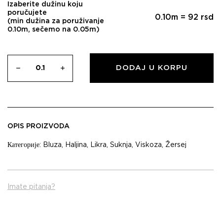
Izaberite dužinu koju
poručujete
0.10
m =
92
rsd
(min dužina za poruživanje
0.10m, sečemo na 0.05m)
DODAJ U KORPU
OPIS PROIZVODA
Категорије:
Bluza
,
Haljina
,
Likra
,
Suknja
,
Viskoza
,
Žersej
Imate pitanja?