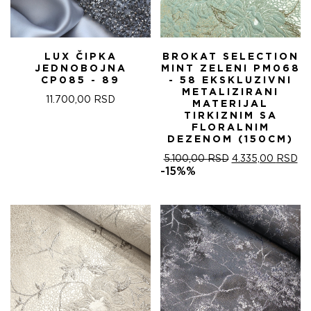
LUX ČIPKA
BROKAT SELECTION
JEDNOBOJNA
MINT ZELENI PM068
CP085 - 89
- 58 EKSKLUZIVNI
METALIZIRANI
11.700,00
RSD
MATERIJAL
TIRKIZNIM SA
FLORALNIM
DEZENOM (150CM)
ОРИГИНАЛНА
ТР
5.100,00
RSD
4.335,00
RSD
ЦЕНА
ЦЕ
-15%%
ЈЕ
ЈЕ:
БИЛА:
4.
5.100,00 RSD.