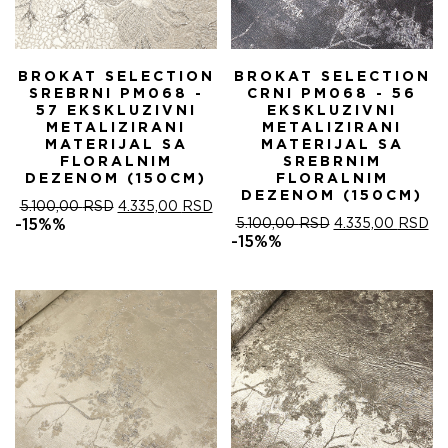
BROKAT SELECTION
BROKAT SELECTION
SREBRNI PM068 -
CRNI PM068 - 56
57 EKSKLUZIVNI
EKSKLUZIVNI
METALIZIRANI
METALIZIRANI
MATERIJAL SA
MATERIJAL SA
FLORALNIM
SREBRNIM
DEZENOM (150CM)
FLORALNIM
DEZENOM (150CM)
ОРИГИНАЛНА
ТРЕНУТНА
5.100,00
RSD
4.335,00
RSD
ЦЕНА
ЦЕНА
ОРИГИНАЛНА
ТР
-15%%
5.100,00
RSD
4.335,00
RSD
ЈЕ
ЈЕ:
ЦЕНА
ЦЕ
-15%%
БИЛА:
4.335,00 RSD.
ЈЕ
ЈЕ:
5.100,00 RSD.
БИЛА:
4.
5.100,00 RSD.