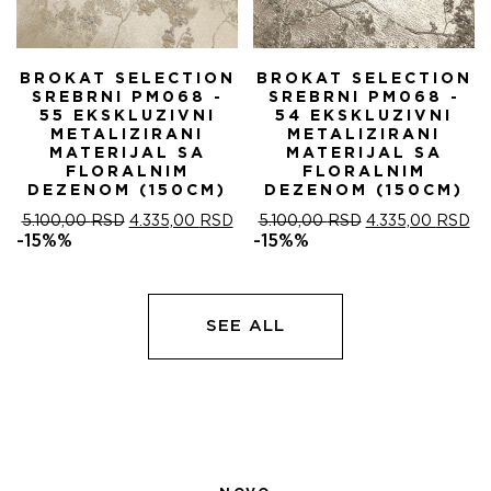
BROKAT SELECTION
BROKAT SELECTION
SREBRNI PM068 -
SREBRNI PM068 -
55 EKSKLUZIVNI
54 EKSKLUZIVNI
METALIZIRANI
METALIZIRANI
MATERIJAL SA
MATERIJAL SA
FLORALNIM
FLORALNIM
DEZENOM (150CM)
DEZENOM (150CM)
ОРИГИНАЛНА
ТРЕНУТНА
ОРИГИНАЛНА
ТР
5.100,00
RSD
4.335,00
RSD
5.100,00
RSD
4.335,00
RSD
ЦЕНА
ЦЕНА
ЦЕНА
ЦЕ
-15%%
-15%%
ЈЕ
ЈЕ:
ЈЕ
ЈЕ:
БИЛА:
4.335,00 RSD.
БИЛА:
4.
5.100,00 RSD.
5.100,00 RSD.
SEE ALL