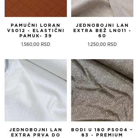
PAMUČNI LORAN
JEDNOBOJNI LAN
VS012 - ELASTIČNI
EXTRA BEŽ LN011 -
PAMUK- 39
60
1.560,00
RSD
1.250,00
RSD
JEDNOBOJNI LAN
BODI U 180 PS004 –
EXTRA PRVA DO
83 - PREMIUM