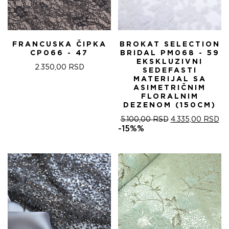
FRANCUSKA ČIPKA
BROKAT SELECTION
CP066 - 47
BRIDAL PM068 - 59
EKSKLUZIVNI
2.350,00
RSD
SEDEFASTI
MATERIJAL SA
ASIMETRIČNIM
FLORALNIM
DEZENOM (150CM)
ОРИГИНАЛНА
ТР
5.100,00
RSD
4.335,00
RSD
ЦЕНА
ЦЕ
-15%%
ЈЕ
ЈЕ:
БИЛА:
4.
5.100,00 RSD.