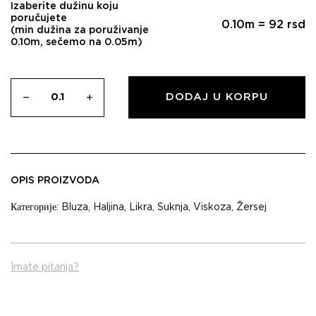
Izaberite dužinu koju
poručujete
0.10
m =
92
rsd
(min dužina za poruživanje
0.10m, sečemo na 0.05m)
DODAJ U KORPU
OPIS PROIZVODA
Категорије:
Bluza
,
Haljina
,
Likra
,
Suknja
,
Viskoza
,
Žersej
Imate pitanja?