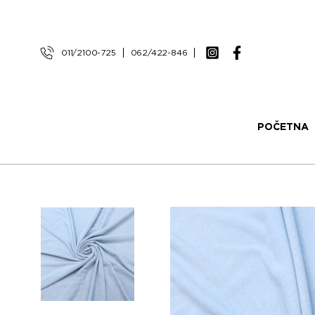
011/2100-725
062/422-846
POČETNA