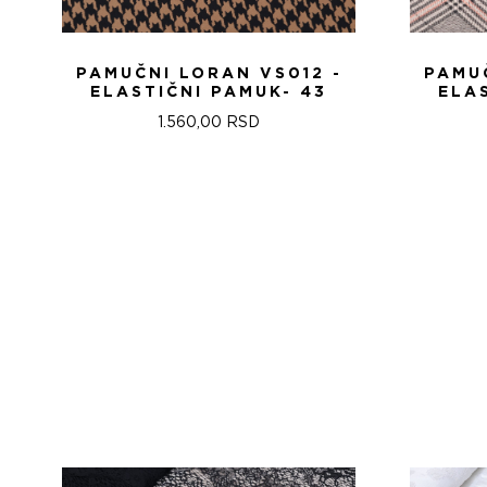
PAMUČNI LORAN VS012 -
PAMUČ
ELASTIČNI PAMUK- 43
ELA
1.560,00
RSD