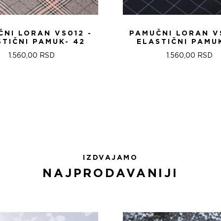
NI LORAN VS012 -
PAMUČNI LORAN V
STIČNI PAMUK- 42
ELASTIČNI PAMUK
1.560,00
RSD
1.560,00
RSD
IZDVAJAMO
NAJPRODAVANIJI