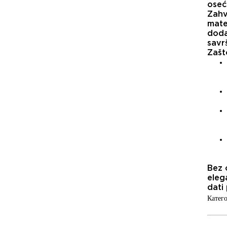
oseć
Zahv
mater
doda
savr
Zašt
Bez 
eleg
dati 
Катего