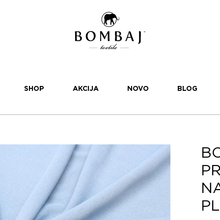
SHOP
AKCIJA
NOVO
BLOG
BO
PR
NA
P