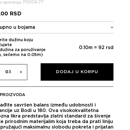
 производа
: PS004-77
,00
RSD
upno u bojama
rite dužinu koju
čujete
0.10
m =
92
rsd
dužina za poruživanje
m, sečemo na 0.05m)
DODAJ U KORPU
 PROIZVODA
ađite savršen balans između udobnosti i
ancije uz
Bodi u 180
. Ova visokokvalitetna
zna likra
predstavlja zlatni standard za šivenje
e prirodnim materijalim koja treba da prati liniju
, pružajući maksimalnu slobodu pokreta i prijatan