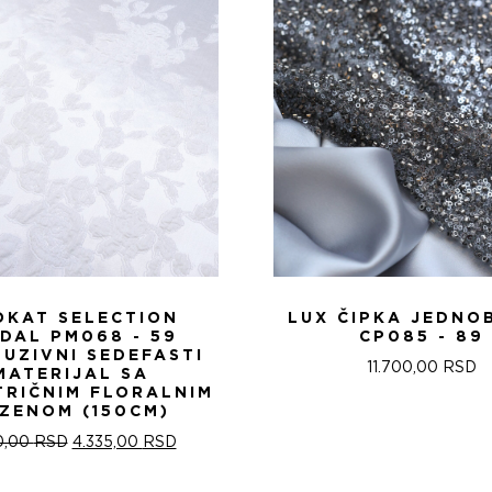
OKAT SELECTION
LUX ČIPKA JEDNO
IDAL PM068 - 59
CP085 - 89
LUZIVNI SEDEFASTI
11.700,00
RSD
MATERIJAL SA
TRIČNIM FLORALNIM
ZENOM (150CM)
ОРИГИНАЛНА
ТРЕНУТНА
0,00
RSD
4.335,00
RSD
ЦЕНА
ЦЕНА
ЈЕ
ЈЕ: