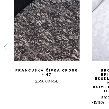
FRANCUSKA ČIPKA CP066
BR
- 47
BR
EKSK
2.350,00
RSD
ASIME
DE
5.10
-15%%