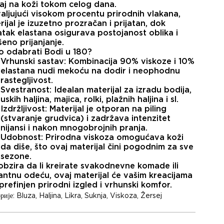
aj na koži tokom celog dana.
aljujući visokom procentu prirodnih vlakana,
ijal je izuzetno prozračan i prijatan, dok
tak elastana osigurava postojanost oblika i
šeno prijanjanje.
o odabrati Bodi u 180?
Vrhunski sastav:
Kombinacija
90% viskoze
i
10%
elastana
nudi mekoću na dodir i neophodnu
rastegljivost.
Svestranost:
Idealan materijal za izradu bodija,
uskih haljina, majica, rolki, plažnih haljina i sl.
Izdržljivost:
Materijal je otporan na piling
(stvaranje grudvica) i zadržava intenzitet
nijansi i nakon mnogobrojnih pranja.
Udobnost:
Prirodna viskoza omogućava koži
da diše, što ovaj materijal čini pogodnim za sve
sezone.
obzira da li kreirate svakodnevne komade ili
antnu odeću, ovaj materijal će vašim kreacijama
prefinjen prirodni izgled i vrhunski komfor.
рије:
Bluza
,
Haljina
,
Likra
,
Suknja
,
Viskoza
,
Žersej