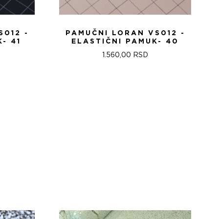
S012 -
PAMUČNI LORAN VS012 -
- 41
ELASTIČNI PAMUK- 40
1.560,00
RSD