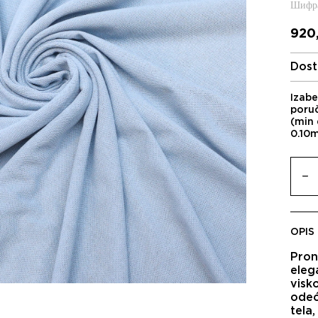
Шифра
920
Dost
Izabe
poru
(min 
0.10
OPIS
Pron
eleg
visko
odeć
tela