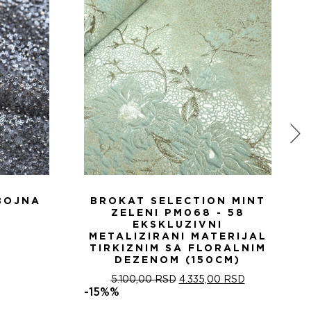
BOJNA
BROKAT SELECTION MINT
ZELENI PM068 - 58
EKSKLUZIVNI
METALIZIRANI MATERIJAL
TIRKIZNIM SA FLORALNIM
DEZENOM (150CM)
ОРИГИНАЛНА
ТРЕНУТНА
5.100,00
RSD
4.335,00
RSD
ЦЕНА
ЦЕНА
-15%%
ЈЕ
ЈЕ: