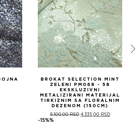
BOJNA
BROKAT SELECTION MINT
ZELENI PM068 - 58
EKSKLUZIVNI
METALIZIRANI MATERIJAL
TIRKIZNIM SA FLORALNIM
DEZENOM (150CM)
ОРИГИНАЛНА
ТРЕНУТНА
5.100,00
RSD
4.335,00
RSD
ЦЕНА
ЦЕНА
-15%%
ЈЕ
ЈЕ:
БИЛА:
4.335,00 RSD
5.100,00 RSD.