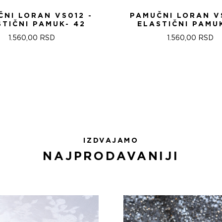
NI LORAN VS012 -
PAMUČNI LORAN V
STIČNI PAMUK- 42
ELASTIČNI PAMUK
1.560,00
RSD
1.560,00
RSD
IZDVAJAMO
NAJPRODAVANIJI