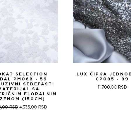
OKAT SELECTION
LUX ČIPKA JEDNO
IDAL PM068 - 59
CP085 - 89
LUZIVNI SEDEFASTI
11.700,00
RSD
MATERIJAL SA
TRIČNIM FLORALNIM
ZENOM (150CM)
ОРИГИНАЛНА
ТРЕНУТНА
0,00
RSD
4.335,00
RSD
ЦЕНА
ЦЕНА
ЈЕ
ЈЕ:
БИЛА:
4.335,00 RSD.
5.100,00 RSD.