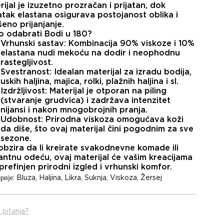
ijal je izuzetno prozračan i prijatan, dok
tak elastana osigurava postojanost oblika i
šeno prijanjanje.
o odabrati Bodi u 180?
Vrhunski sastav:
Kombinacija
90% viskoze
i
10%
elastana
nudi mekoću na dodir i neophodnu
rastegljivost.
Svestranost:
Idealan materijal za izradu bodija,
uskih haljina, majica, rolki, plažnih haljina i sl.
Izdržljivost:
Materijal je otporan na piling
(stvaranje grudvica) i zadržava intenzitet
nijansi i nakon mnogobrojnih pranja.
Udobnost:
Prirodna viskoza omogućava koži
da diše, što ovaj materijal čini pogodnim za sve
sezone.
obzira da li kreirate svakodnevne komade ili
antnu odeću, ovaj materijal će vašim kreacijama
prefinjen prirodni izgled i vrhunski komfor.
рије:
Bluza
,
Haljina
,
Likra
,
Suknja
,
Viskoza
,
Žersej
 pitanja?