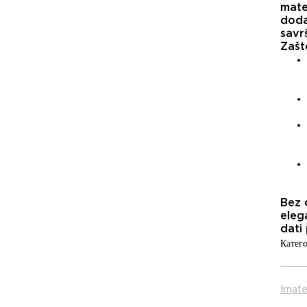
mater
doda
savr
Zašt
Bez 
eleg
dati 
Катего
Imate