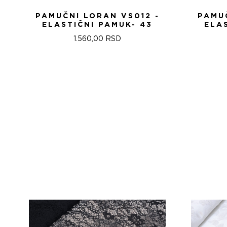
PAMUČNI LORAN VS012 -
PAMUČ
ELASTIČNI PAMUK- 43
ELA
1.560,00
RSD