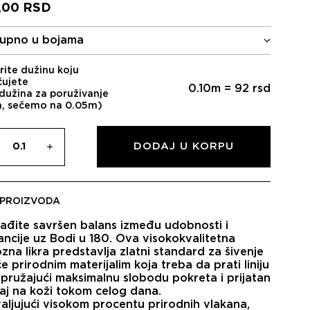
,00
RSD
upno u bojama
rite dužinu koju
čujete
0.10
m =
92
rsd
dužina za poruživanje
m, sečemo na 0.05m)
DODAJ U KORPU
 PROIZVODA
ađite savršen balans između udobnosti i
ancije uz
Bodi u 180
. Ova visokokvalitetna
zna likra
predstavlja zlatni standard za šivenje
e prirodnim materijalim koja treba da prati liniju
, pružajući maksimalnu slobodu pokreta i prijatan
aj na koži tokom celog dana.
aljujući visokom procentu prirodnih vlakana,