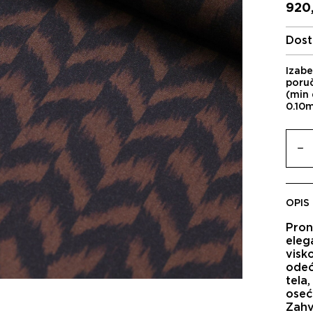
920
Dost
Izabe
poru
(min 
0.10
OPIS
Pron
eleg
visko
odeć
tela
oseć
Zahv