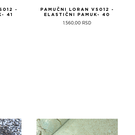
S012 -
PAMUČNI LORAN VS012 -
- 41
ELASTIČNI PAMUK- 40
1.560,00
RSD