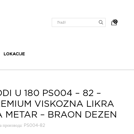
0
LOKACIJE
DI U 180 PS004 – 82 –
EMIUM VISKOZNA LIKRA
 METAR – BRAON DEZEN
 производа
: PS004-82