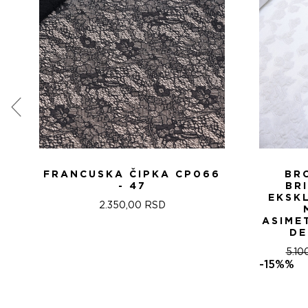
FRANCUSKA ČIPKA CP066
BR
- 47
BR
EKSK
2.350,00
RSD
ASIME
DE
5.10
-15%%