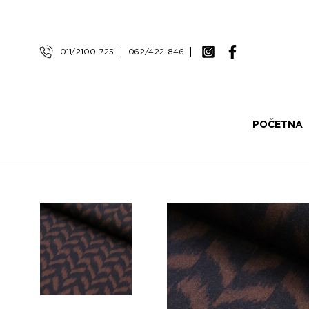
011/2100-725
062/422-846
POČETNA