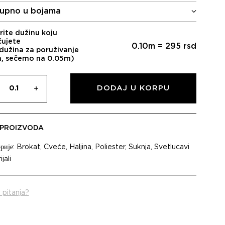
upno u bojama
rite dužinu koju
čujete
0.10
m =
295
rsd
dužina za poruživanje
m, sečemo na 0.05m)
DODAJ U KORPU
 PROIZVODA
рије:
Brokat
,
Cveće
,
Haljina
,
Poliester
,
Suknja
,
Svetlucavi
jali
 pitanja?