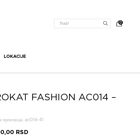
0
LOKACIJE
OKAT FASHION AC014 –
 производа
: ac014-41
50,00
RSD