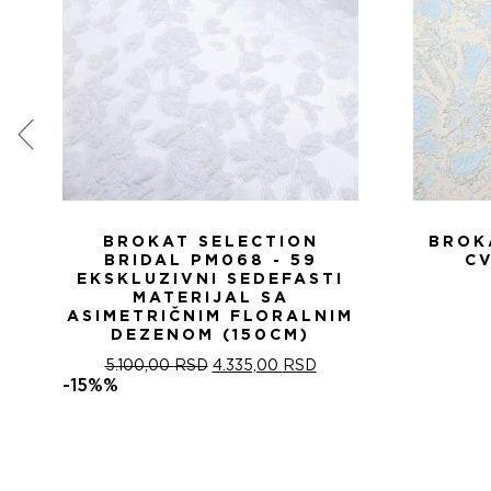
BROKAT SELECTION
BROK
BRIDAL PM068 - 59
CV
EKSKLUZIVNI SEDEFASTI
MATERIJAL SA
ASIMETRIČNIM FLORALNIM
DEZENOM (150CM)
ОРИГИНАЛНА
ТРЕНУТНА
5.100,00
RSD
4.335,00
RSD
ЦЕНА
ЦЕНА
-15%%
ЈЕ
ЈЕ:
БИЛА:
4.335,00 RSD.
5.100,00 RSD.