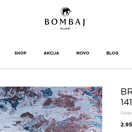
SHOP
AKCIJA
NOVO
BLOG
BR
141
Шифра
2.9