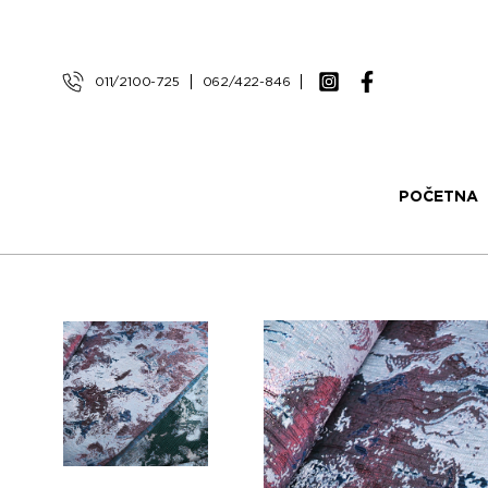
011/2100-725
062/422-846
POČETNA