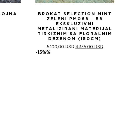
BOJNA
BROKAT SELECTION MINT
ZELENI PM068 - 58
EKSKLUZIVNI
METALIZIRANI MATERIJAL
TIRKIZNIM SA FLORALNIM
DEZENOM (150CM)
ОРИГИНАЛНА
ТРЕНУТНА
5.100,00
RSD
4.335,00
RSD
ЦЕНА
ЦЕНА
-15%%
ЈЕ
ЈЕ:
БИЛА:
4.335,00 RSD
5.100,00 RSD.