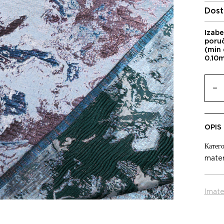
Dost
Izabe
poru
(min 
0.10
OPIS
Катего
materi
Imate