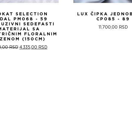
OKAT SELECTION
LUX ČIPKA JEDNO
IDAL PM068 - 59
CP085 - 89
LUZIVNI SEDEFASTI
11.700,00
RSD
MATERIJAL SA
TRIČNIM FLORALNIM
ZENOM (150CM)
ОРИГИНАЛНА
ТРЕНУТНА
0,00
RSD
4.335,00
RSD
ЦЕНА
ЦЕНА
ЈЕ
ЈЕ:
БИЛА:
4.335,00 RSD.
5.100,00 RSD.