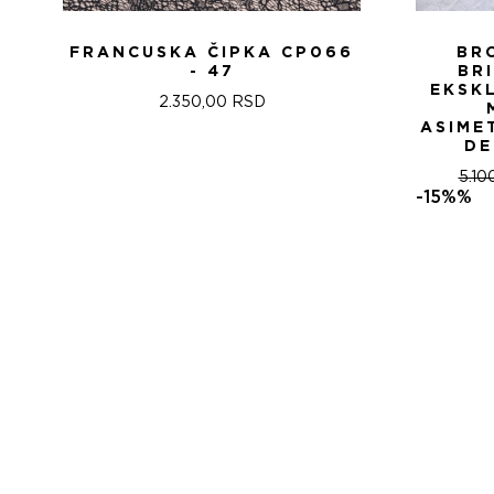
FRANCUSKA ČIPKA CP066
BR
- 47
BR
EKSK
2.350,00
RSD
ASIME
DE
5.10
-15%%