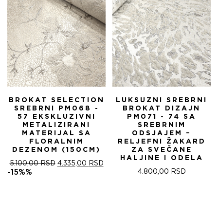
BROKAT SELECTION
LUKSUZNI SREBRNI
SREBRNI PM068 -
BROKAT DIZAJN
57 EKSKLUZIVNI
PM071 - 74 SA
METALIZIRANI
SREBRNIM
MATERIJAL SA
ODSJAJEM –
FLORALNIM
RELJEFNI ŽAKARD
DEZENOM (150CM)
ZA SVEČANE
HALJINE I ODELA
ОРИГИНАЛНА
ТРЕНУТНА
5.100,00
RSD
4.335,00
RSD
ЦЕНА
ЦЕНА
-15%%
4.800,00
RSD
ЈЕ
ЈЕ:
БИЛА:
4.335,00 RSD.
5.100,00 RSD.