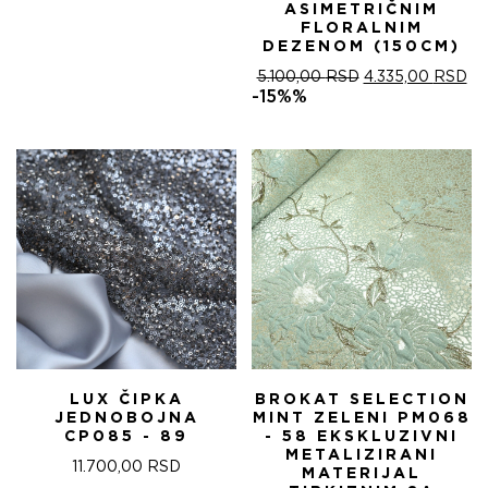
ASIMETRIČNIM
FLORALNIM
DEZENOM (150CM)
ОРИГИНАЛНА
ТР
5.100,00
RSD
4.335,00
RSD
ЦЕНА
ЦЕ
-15%%
ЈЕ
ЈЕ:
БИЛА:
4.
5.100,00 RSD.
LUX ČIPKA
BROKAT SELECTION
JEDNOBOJNA
MINT ZELENI PM068
CP085 - 89
- 58 EKSKLUZIVNI
METALIZIRANI
11.700,00
RSD
MATERIJAL