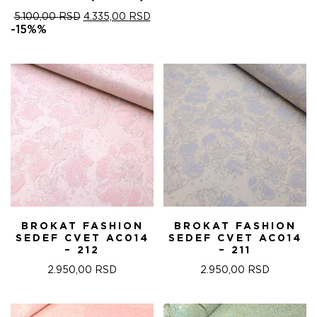
ОРИГИНАЛНА
ТРЕНУТНА
5.100,00
RSD
4.335,00
RSD
ЦЕНА
ЦЕНА
-15%%
ЈЕ
ЈЕ:
БИЛА:
4.335,00 RSD.
5.100,00 RSD.
BROKAT FASHION
BROKAT FASHION
SEDEF CVET AC014
SEDEF CVET AC014
– 212
– 211
2.950,00
RSD
2.950,00
RSD