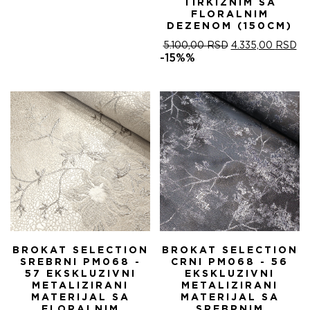
TIRKIZNIM SA
FLORALNIM
DEZENOM (150CM)
ОРИГИНАЛНА
ТР
5.100,00
RSD
4.335,00
RSD
ЦЕНА
ЦЕ
-15%%
ЈЕ
ЈЕ:
БИЛА:
4.
5.100,00 RSD.
BROKAT SELECTION
BROKAT SELECTION
SREBRNI PM068 -
CRNI PM068 - 56
57 EKSKLUZIVNI
EKSKLUZIVNI
METALIZIRANI
METALIZIRANI
MATERIJAL SA
MATERIJAL SA
FLORALNIM
SREBRNIM