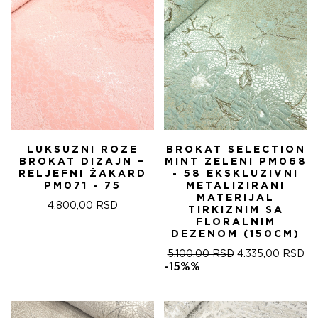
LUKSUZNI ROZE
BROKAT SELECTION
BROKAT DIZAJN –
MINT ZELENI PM068
RELJEFNI ŽAKARD
- 58 EKSKLUZIVNI
PM071 - 75
METALIZIRANI
MATERIJAL
4.800,00
RSD
TIRKIZNIM SA
FLORALNIM
DEZENOM (150CM)
ОРИГИНАЛНА
ТР
5.100,00
RSD
4.335,00
RSD
ЦЕНА
ЦЕ
-15%%
ЈЕ
ЈЕ:
БИЛА:
4.
5.100,00 RSD.