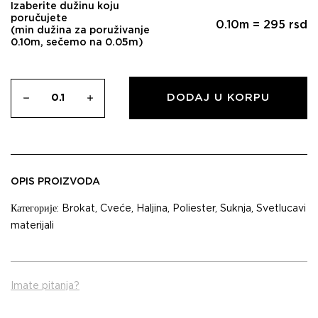
Izaberite dužinu koju
poručujete
0.10
m =
295
rsd
(min dužina za poruživanje
0.10m, sečemo na 0.05m)
DODAJ U KORPU
OPIS PROIZVODA
Категорије:
Brokat
,
Cveće
,
Haljina
,
Poliester
,
Suknja
,
Svetlucavi
materijali
Imate pitanja?