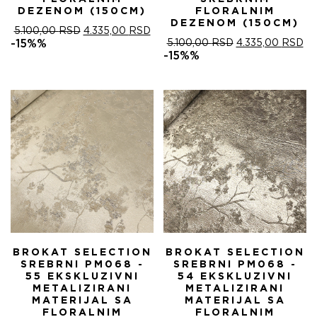
DEZENOM (150CM)
FLORALNIM
DEZENOM (150CM)
ОРИГИНАЛНА
ТРЕНУТНА
5.100,00
RSD
4.335,00
RSD
ЦЕНА
ЦЕНА
ОРИГИНАЛНА
ТР
-15%%
5.100,00
RSD
4.335,00
RSD
ЈЕ
ЈЕ:
ЦЕНА
ЦЕ
-15%%
БИЛА:
4.335,00 RSD.
ЈЕ
ЈЕ:
5.100,00 RSD.
БИЛА:
4.
5.100,00 RSD.
BROKAT SELECTION
BROKAT SELECTION
SREBRNI PM068 -
SREBRNI PM068 -
55 EKSKLUZIVNI
54 EKSKLUZIVNI
METALIZIRANI
METALIZIRANI
MATERIJAL SA
MATERIJAL SA
FLORALNIM
FLORALNIM