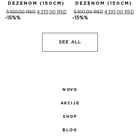
DEZENOM (150CM)
DEZENOM (150CM)
ОРИГИНАЛНА
ТРЕНУТНА
ОРИГИНАЛНА
ТР
5.100,00
RSD
4.335,00
RSD
5.100,00
RSD
4.335,00
RSD
ЦЕНА
ЦЕНА
ЦЕНА
ЦЕ
-15%%
-15%%
ЈЕ
ЈЕ:
ЈЕ
ЈЕ:
БИЛА:
4.335,00 RSD.
БИЛА:
4.
5.100,00 RSD.
5.100,00 RSD.
SEE ALL
NOVO
AKCIJE
SHOP
BLOG