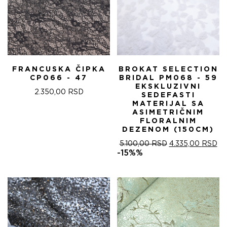
FRANCUSKA ČIPKA
BROKAT SELECTION
CP066 - 47
BRIDAL PM068 - 59
EKSKLUZIVNI
2.350,00
RSD
SEDEFASTI
MATERIJAL SA
ASIMETRIČNIM
FLORALNIM
DEZENOM (150CM)
ОРИГИНАЛНА
ТР
5.100,00
RSD
4.335,00
RSD
ЦЕНА
ЦЕ
-15%%
ЈЕ
ЈЕ:
БИЛА:
4.
5.100,00 RSD.