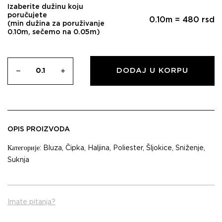
Izaberite dužinu koju
poručujete
0.10
m =
480
rsd
(min dužina za poruživanje
0.10m, sečemo na 0.05m)
DODAJ U KORPU
OPIS PROIZVODA
Категорије:
Bluza
,
Čipka
,
Haljina
,
Poliester
,
Šljokice
,
Sniženje
,
Suknja
Imate pitanja?