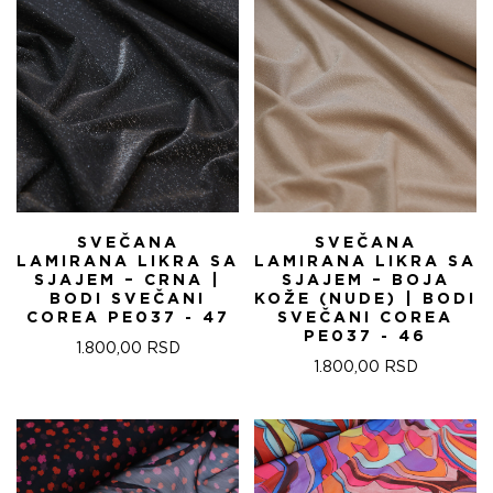
SVEČANA
SVEČANA
LAMIRANA LIKRA SA
LAMIRANA LIKRA SA
SJAJEM – CRNA |
SJAJEM – BOJA
BODI SVEČANI
KOŽE (NUDE) | BODI
COREA PE037 - 47
SVEČANI COREA
PE037 - 46
1.800,00
RSD
1.800,00
RSD