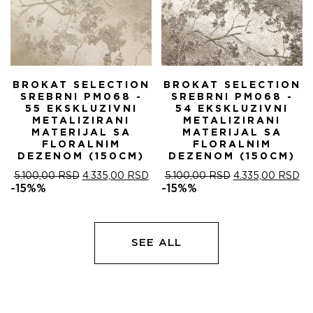
BROKAT SELECTION
BROKAT SELECTION
SREBRNI PM068 -
SREBRNI PM068 -
55 EKSKLUZIVNI
54 EKSKLUZIVNI
METALIZIRANI
METALIZIRANI
MATERIJAL SA
MATERIJAL SA
FLORALNIM
FLORALNIM
DEZENOM (150CM)
DEZENOM (150CM)
ОРИГИНАЛНА
ТРЕНУТНА
ОРИГИНАЛНА
ТР
5.100,00
RSD
4.335,00
RSD
5.100,00
RSD
4.335,00
RSD
ЦЕНА
ЦЕНА
ЦЕНА
ЦЕ
-15%%
-15%%
ЈЕ
ЈЕ:
ЈЕ
ЈЕ:
БИЛА:
4.335,00 RSD.
БИЛА:
4.
5.100,00 RSD.
5.100,00 RSD.
SEE ALL