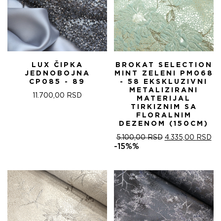
LUX ČIPKA
BROKAT SELECTION
JEDNOBOJNA
MINT ZELENI PM068
CP085 - 89
- 58 EKSKLUZIVNI
METALIZIRANI
11.700,00
RSD
MATERIJAL
TIRKIZNIM SA
FLORALNIM
DEZENOM (150CM)
ОРИГИНАЛНА
ТР
5.100,00
RSD
4.335,00
RSD
ЦЕНА
ЦЕ
-15%%
ЈЕ
ЈЕ:
БИЛА:
4.
5.100,00 RSD.