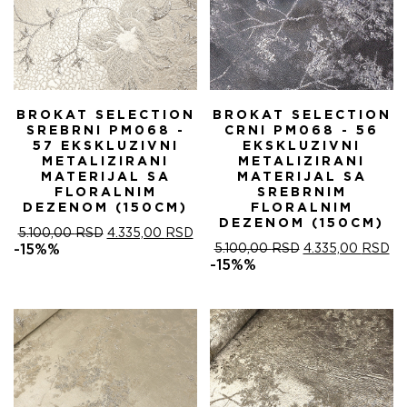
BROKAT SELECTION
BROKAT SELECTION
SREBRNI PM068 -
CRNI PM068 - 56
57 EKSKLUZIVNI
EKSKLUZIVNI
METALIZIRANI
METALIZIRANI
MATERIJAL SA
MATERIJAL SA
FLORALNIM
SREBRNIM
DEZENOM (150CM)
FLORALNIM
DEZENOM (150CM)
ОРИГИНАЛНА
ТРЕНУТНА
5.100,00
RSD
4.335,00
RSD
ЦЕНА
ЦЕНА
ОРИГИНАЛНА
ТР
-15%%
5.100,00
RSD
4.335,00
RSD
ЈЕ
ЈЕ:
ЦЕНА
ЦЕ
-15%%
БИЛА:
4.335,00 RSD.
ЈЕ
ЈЕ:
5.100,00 RSD.
БИЛА:
4.
5.100,00 RSD.