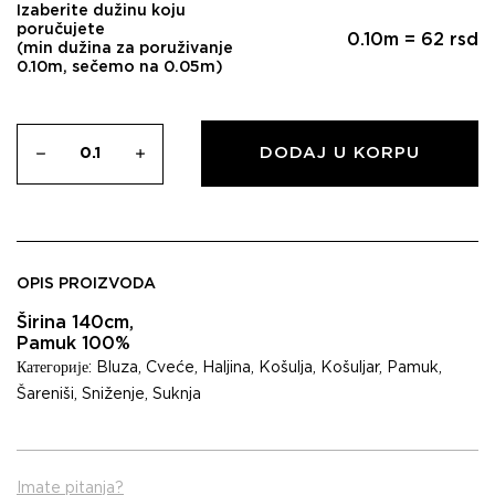
Izaberite dužinu koju
poručujete
0.10
m =
62
rsd
(min dužina za poruživanje
0.10m, sečemo na 0.05m)
DODAJ U KORPU
OPIS PROIZVODA
Širina 140cm,
Pamuk 100%
Категорије:
Bluza
,
Cveće
,
Haljina
,
Košulja
,
Košuljar
,
Pamuk
,
Šareniši
,
Sniženje
,
Suknja
Imate pitanja?