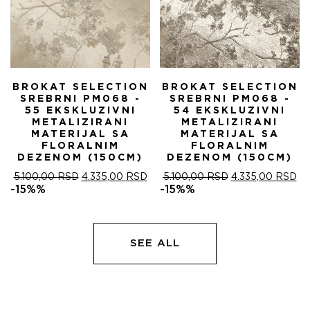
BROKAT SELECTION
BROKAT SELECTION
SREBRNI PM068 -
SREBRNI PM068 -
55 EKSKLUZIVNI
54 EKSKLUZIVNI
METALIZIRANI
METALIZIRANI
MATERIJAL SA
MATERIJAL SA
FLORALNIM
FLORALNIM
DEZENOM (150CM)
DEZENOM (150CM)
ОРИГИНАЛНА
ТРЕНУТНА
ОРИГИНАЛНА
ТР
5.100,00
RSD
4.335,00
RSD
5.100,00
RSD
4.335,00
RSD
ЦЕНА
ЦЕНА
ЦЕНА
ЦЕ
-15%%
-15%%
ЈЕ
ЈЕ:
ЈЕ
ЈЕ:
БИЛА:
4.335,00 RSD.
БИЛА:
4.
5.100,00 RSD.
5.100,00 RSD.
SEE ALL