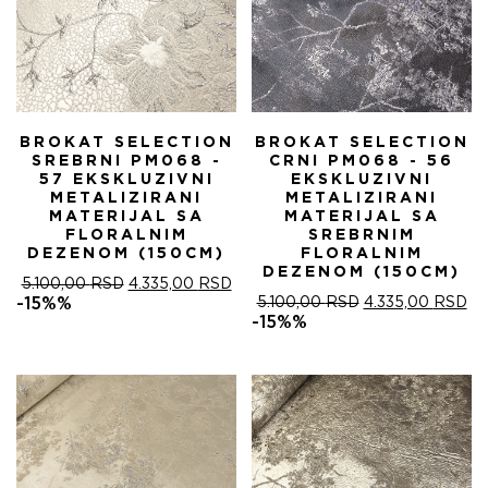
BROKAT SELECTION
BROKAT SELECTION
SREBRNI PM068 -
CRNI PM068 - 56
57 EKSKLUZIVNI
EKSKLUZIVNI
METALIZIRANI
METALIZIRANI
MATERIJAL SA
MATERIJAL SA
FLORALNIM
SREBRNIM
DEZENOM (150CM)
FLORALNIM
DEZENOM (150CM)
ОРИГИНАЛНА
ТРЕНУТНА
5.100,00
RSD
4.335,00
RSD
ЦЕНА
ЦЕНА
ОРИГИНАЛНА
ТР
-15%%
5.100,00
RSD
4.335,00
RSD
ЈЕ
ЈЕ:
ЦЕНА
ЦЕ
-15%%
БИЛА:
4.335,00 RSD.
ЈЕ
ЈЕ:
5.100,00 RSD.
БИЛА:
4.
5.100,00 RSD.