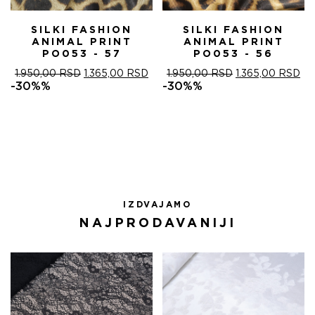
SILKI FASHION
SILKI FASHION
ANIMAL PRINT
ANIMAL PRINT
PO053 - 57
PO053 - 56
ОРИГИНАЛНА
ТРЕНУТНА
ОРИГИНАЛНА
ТР
1.950,00
RSD
1.365,00
RSD
1.950,00
RSD
1.365,00
RSD
ЦЕНА
ЦЕНА
ЦЕНА
ЦЕ
-30%%
-30%%
ЈЕ
ЈЕ:
ЈЕ
ЈЕ:
БИЛА:
1.365,00 RSD.
БИЛА:
1.3
1.950,00 RSD.
1.950,00 RSD.
IZDVAJAMO
NAJPRODAVANIJI