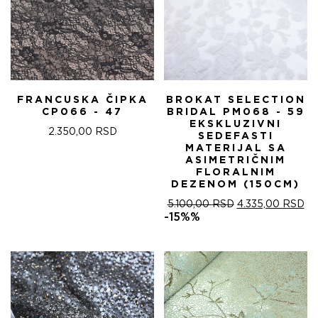
FRANCUSKA ČIPKA
BROKAT SELECTION
CP066 - 47
BRIDAL PM068 - 59
EKSKLUZIVNI
2.350,00
RSD
SEDEFASTI
MATERIJAL SA
ASIMETRIČNIM
FLORALNIM
DEZENOM (150CM)
ОРИГИНАЛНА
ТР
5.100,00
RSD
4.335,00
RSD
ЦЕНА
ЦЕ
-15%%
ЈЕ
ЈЕ:
БИЛА:
4.
5.100,00 RSD.