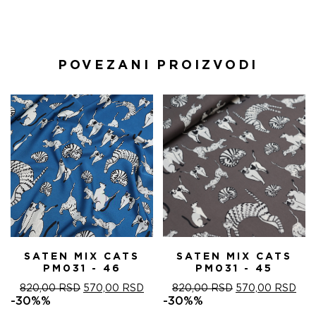
POVEZANI PROIZVODI
SATEN MIX CATS
SATEN MIX CATS
PM031 - 46
PM031 - 45
ОРИГИНАЛНА
ТРЕНУТНА
ОРИГИНАЛНА
ТРЕ
820,00
RSD
570,00
RSD
820,00
RSD
570,00
RSD
ЦЕНА
ЦЕНА
ЦЕНА
ЦЕ
-30%%
-30%%
ЈЕ
ЈЕ:
ЈЕ
ЈЕ: