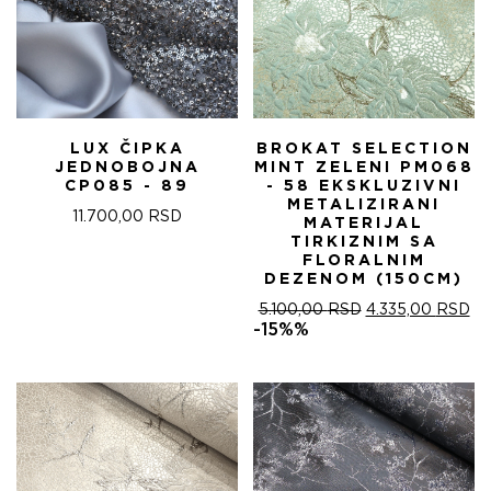
LUX ČIPKA
BROKAT SELECTION
JEDNOBOJNA
MINT ZELENI PM068
CP085 - 89
- 58 EKSKLUZIVNI
METALIZIRANI
11.700,00
RSD
MATERIJAL
TIRKIZNIM SA
FLORALNIM
DEZENOM (150CM)
ОРИГИНАЛНА
ТР
5.100,00
RSD
4.335,00
RSD
ЦЕНА
ЦЕ
-15%%
ЈЕ
ЈЕ:
БИЛА:
4.
5.100,00 RSD.