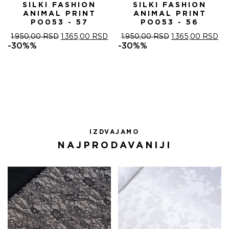
SILKI FASHION
SILKI FASHION
ANIMAL PRINT
ANIMAL PRINT
PO053 - 57
PO053 - 56
ОРИГИНАЛНА
ТРЕНУТНА
ОРИГИНАЛНА
ТР
1.950,00
RSD
1.365,00
RSD
1.950,00
RSD
1.365,00
RSD
ЦЕНА
ЦЕНА
ЦЕНА
ЦЕ
-30%%
-30%%
ЈЕ
ЈЕ:
ЈЕ
ЈЕ:
БИЛА:
1.365,00 RSD.
БИЛА:
1.3
1.950,00 RSD.
1.950,00 RSD.
IZDVAJAMO
NAJPRODAVANIJI