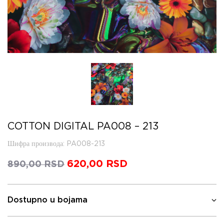
COTTON DIGITAL PA008 – 213
Шифра производа
: PA008-213
Оригинална
620,00
RSD
Тренутна
890,00
RSD
цена
цена
је
је:
била:
620,00 RSD.
Dostupno u bojama
890,00 RSD.