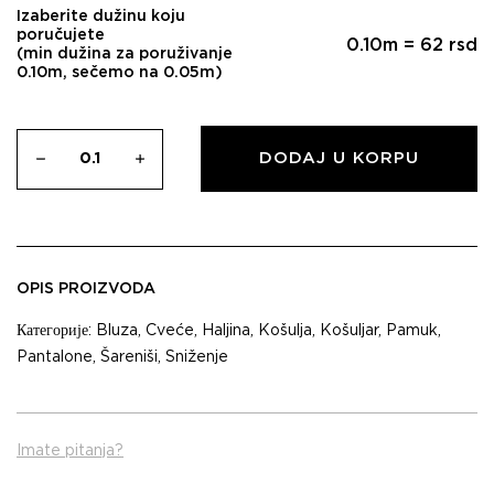
Izaberite dužinu koju
poručujete
0.10
m =
62
rsd
(min dužina za poruživanje
0.10m, sečemo na 0.05m)
DODAJ U KORPU
OPIS PROIZVODA
Категорије:
Bluza
,
Cveće
,
Haljina
,
Košulja
,
Košuljar
,
Pamuk
,
Pantalone
,
Šareniši
,
Sniženje
Imate pitanja?