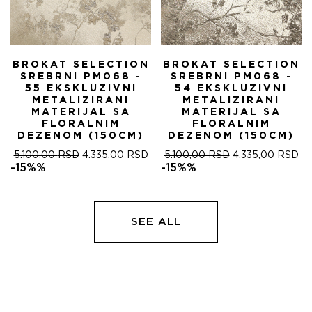
BROKAT SELECTION
BROKAT SELECTION
SREBRNI PM068 -
SREBRNI PM068 -
55 EKSKLUZIVNI
54 EKSKLUZIVNI
METALIZIRANI
METALIZIRANI
MATERIJAL SA
MATERIJAL SA
FLORALNIM
FLORALNIM
DEZENOM (150CM)
DEZENOM (150CM)
ОРИГИНАЛНА
ТРЕНУТНА
ОРИГИНАЛНА
ТР
5.100,00
RSD
4.335,00
RSD
5.100,00
RSD
4.335,00
RSD
ЦЕНА
ЦЕНА
ЦЕНА
ЦЕ
-15%%
-15%%
ЈЕ
ЈЕ:
ЈЕ
ЈЕ:
БИЛА:
4.335,00 RSD.
БИЛА:
4.
5.100,00 RSD.
5.100,00 RSD.
SEE ALL