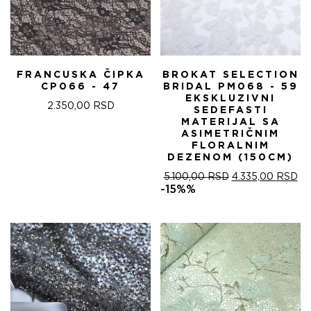
FRANCUSKA ČIPKA
BROKAT SELECTION
CP066 - 47
BRIDAL PM068 - 59
EKSKLUZIVNI
2.350,00
RSD
SEDEFASTI
MATERIJAL SA
ASIMETRIČNIM
FLORALNIM
DEZENOM (150CM)
ОРИГИНАЛНА
ТР
5.100,00
RSD
4.335,00
RSD
ЦЕНА
ЦЕ
-15%%
ЈЕ
ЈЕ:
БИЛА:
4.
5.100,00 RSD.