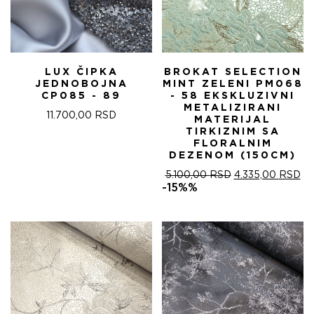
LUX ČIPKA
BROKAT SELECTION
JEDNOBOJNA
MINT ZELENI PM068
CP085 - 89
- 58 EKSKLUZIVNI
METALIZIRANI
11.700,00
RSD
MATERIJAL
TIRKIZNIM SA
FLORALNIM
DEZENOM (150CM)
ОРИГИНАЛНА
ТР
5.100,00
RSD
4.335,00
RSD
ЦЕНА
ЦЕ
-15%%
ЈЕ
ЈЕ:
БИЛА:
4.
5.100,00 RSD.