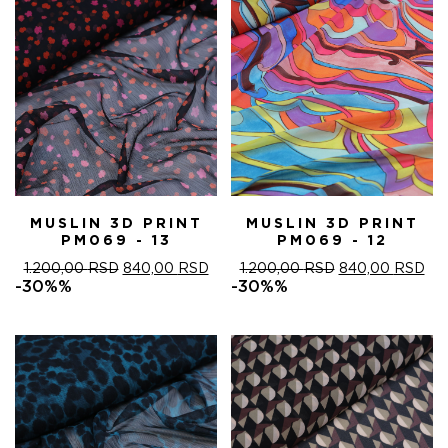
MUSLIN 3D PRINT
MUSLIN 3D PRINT
PM069 - 13
PM069 - 12
ОРИГИНАЛНА
ТРЕНУТНА
ОРИГИНАЛНА
ТР
1.200,00
RSD
840,00
RSD
1.200,00
RSD
840,00
RSD
ЦЕНА
ЦЕНА
ЦЕНА
ЦЕ
-30%%
-30%%
ЈЕ
ЈЕ:
ЈЕ
ЈЕ:
БИЛА:
840,00 RSD.
БИЛА:
840
1.200,00 RSD.
1.200,00 RSD.