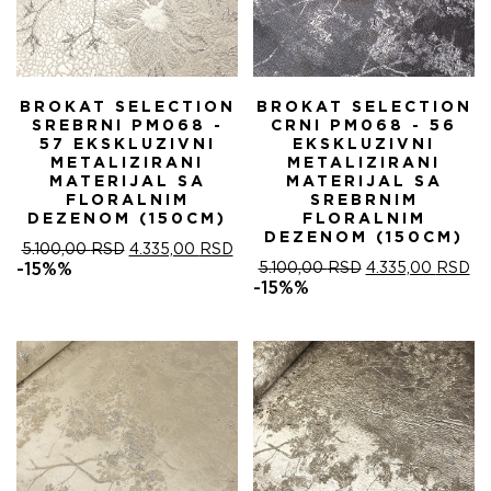
BROKAT SELECTION
BROKAT SELECTION
SREBRNI PM068 -
CRNI PM068 - 56
57 EKSKLUZIVNI
EKSKLUZIVNI
METALIZIRANI
METALIZIRANI
MATERIJAL SA
MATERIJAL SA
FLORALNIM
SREBRNIM
DEZENOM (150CM)
FLORALNIM
DEZENOM (150CM)
ОРИГИНАЛНА
ТРЕНУТНА
5.100,00
RSD
4.335,00
RSD
ЦЕНА
ЦЕНА
ОРИГИНАЛНА
ТР
-15%%
5.100,00
RSD
4.335,00
RSD
ЈЕ
ЈЕ:
ЦЕНА
ЦЕ
-15%%
БИЛА:
4.335,00 RSD.
ЈЕ
ЈЕ:
5.100,00 RSD.
БИЛА:
4.
5.100,00 RSD.