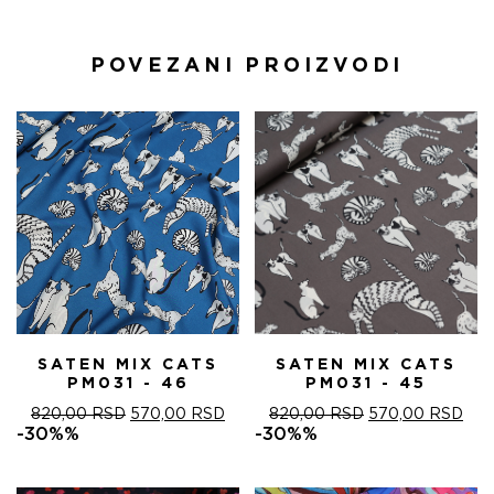
POVEZANI PROIZVODI
SATEN MIX CATS
SATEN MIX CATS
PM031 - 46
PM031 - 45
ОРИГИНАЛНА
ТРЕНУТНА
ОРИГИНАЛНА
ТРЕ
820,00
RSD
570,00
RSD
820,00
RSD
570,00
RSD
ЦЕНА
ЦЕНА
ЦЕНА
ЦЕ
-30%%
-30%%
ЈЕ
ЈЕ:
ЈЕ
ЈЕ:
БИЛА:
570,00 RSD.
БИЛА:
570
820,00 RSD.
820,00 RSD.