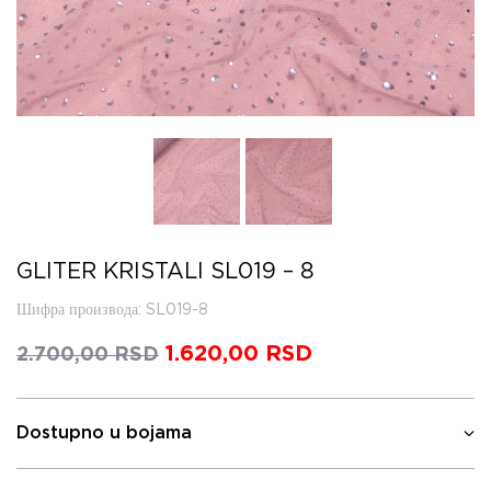
GLITER KRISTALI SL019 – 8
Шифра производа
: SL019-8
Оригинална
1.620,00
RSD
Тренутна
2.700,00
RSD
цена
цена
је
је:
била:
1.620,00 RSD.
Dostupno u bojama
2.700,00 RSD.