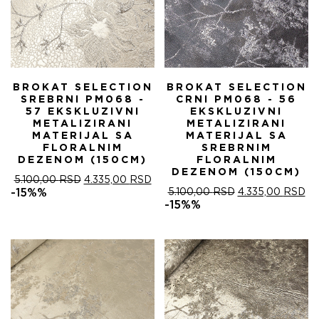
BROKAT SELECTION
BROKAT SELECTION
SREBRNI PM068 -
CRNI PM068 - 56
57 EKSKLUZIVNI
EKSKLUZIVNI
METALIZIRANI
METALIZIRANI
MATERIJAL SA
MATERIJAL SA
FLORALNIM
SREBRNIM
DEZENOM (150CM)
FLORALNIM
DEZENOM (150CM)
ОРИГИНАЛНА
ТРЕНУТНА
5.100,00
RSD
4.335,00
RSD
ЦЕНА
ЦЕНА
ОРИГИНАЛНА
ТР
-15%%
5.100,00
RSD
4.335,00
RSD
ЈЕ
ЈЕ:
ЦЕНА
ЦЕ
-15%%
БИЛА:
4.335,00 RSD.
ЈЕ
ЈЕ:
5.100,00 RSD.
БИЛА:
4.
5.100,00 RSD.