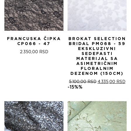
FRANCUSKA ČIPKA
BROKAT SELECTION
CP066 - 47
BRIDAL PM068 - 59
EKSKLUZIVNI
2.350,00
RSD
SEDEFASTI
MATERIJAL SA
ASIMETRIČNIM
FLORALNIM
DEZENOM (150CM)
ОРИГИНАЛНА
ТР
5.100,00
RSD
4.335,00
RSD
ЦЕНА
ЦЕ
-15%%
ЈЕ
ЈЕ:
БИЛА:
4.
5.100,00 RSD.