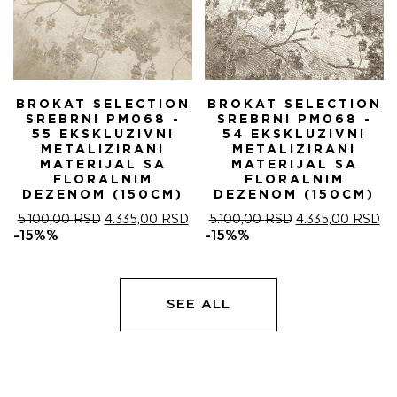
BROKAT SELECTION
BROKAT SELECTION
SREBRNI PM068 -
SREBRNI PM068 -
55 EKSKLUZIVNI
54 EKSKLUZIVNI
METALIZIRANI
METALIZIRANI
MATERIJAL SA
MATERIJAL SA
FLORALNIM
FLORALNIM
DEZENOM (150CM)
DEZENOM (150CM)
ОРИГИНАЛНА
ТРЕНУТНА
ОРИГИНАЛНА
ТР
5.100,00
RSD
4.335,00
RSD
5.100,00
RSD
4.335,00
RSD
ЦЕНА
ЦЕНА
ЦЕНА
ЦЕ
-15%%
-15%%
ЈЕ
ЈЕ:
ЈЕ
ЈЕ:
БИЛА:
4.335,00 RSD.
БИЛА:
4.
5.100,00 RSD.
5.100,00 RSD.
SEE ALL