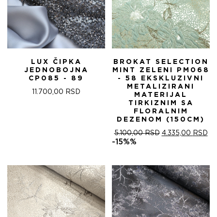
LUX ČIPKA
BROKAT SELECTION
JEDNOBOJNA
MINT ZELENI PM068
CP085 - 89
- 58 EKSKLUZIVNI
METALIZIRANI
11.700,00
RSD
MATERIJAL
TIRKIZNIM SA
FLORALNIM
DEZENOM (150CM)
ОРИГИНАЛНА
ТР
5.100,00
RSD
4.335,00
RSD
ЦЕНА
ЦЕ
-15%%
ЈЕ
ЈЕ:
БИЛА:
4.
5.100,00 RSD.