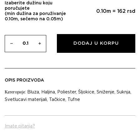
Izaberite dužinu koju
poručujete
0.10
m =
162
rsd
(min dužina za poruživanje
0.10m, sečemo na 0.05m)
DODAJ U KORPU
OPIS PROIZVODA
Категорије:
Bluza
,
Haljina
,
Poliester
,
Šljokice
,
Sniženje
,
Suknja
,
Svetlucavi materijali
,
Tačkice
,
Tufne
Imate pitanja?