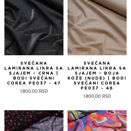
SVEČANA
SVEČANA
LAMIRANA LIKRA SA
LAMIRANA LIKRA SA
SJAJEM – CRNA |
SJAJEM – BOJA
BODI SVEČANI
KOŽE (NUDE) | BODI
COREA PE037 - 47
SVEČANI COREA
PE037 - 46
1.800,00
RSD
1.800,00
RSD