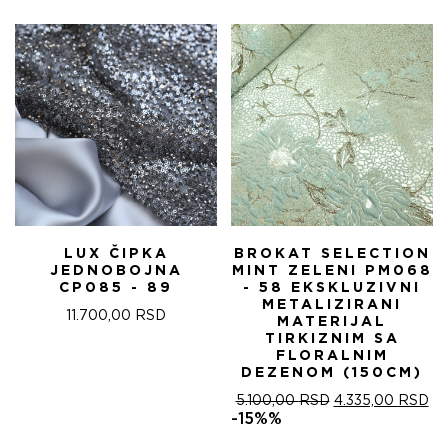
БИЛА:
4.
5.100,00 RSD.
LUX ČIPKA
BROKAT SELECTION
JEDNOBOJNA
MINT ZELENI PM068
CP085 - 89
- 58 EKSKLUZIVNI
METALIZIRANI
11.700,00
RSD
MATERIJAL
TIRKIZNIM SA
FLORALNIM
DEZENOM (150CM)
ОРИГИНАЛНА
ТР
5.100,00
RSD
4.335,00
RSD
ЦЕНА
ЦЕ
-15%%
ЈЕ
ЈЕ: