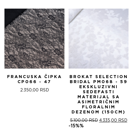
FRANCUSKA ČIPKA
BROKAT SELECTION
CP066 - 47
BRIDAL PM068 - 59
EKSKLUZIVNI
2.350,00
RSD
SEDEFASTI
MATERIJAL SA
ASIMETRIČNIM
FLORALNIM
DEZENOM (150CM)
ОРИГИНАЛНА
ТР
5.100,00
RSD
4.335,00
RSD
ЦЕНА
ЦЕ
-15%%
ЈЕ
ЈЕ: