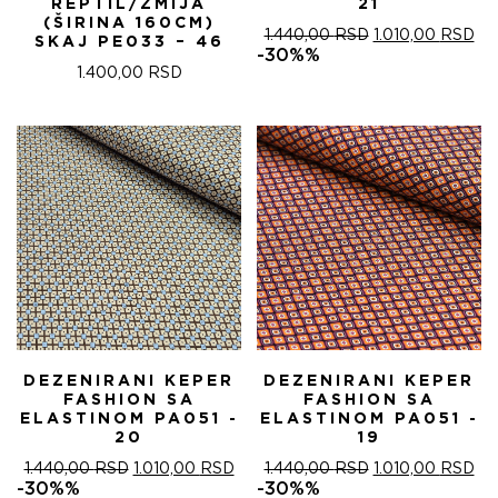
REPTIL/ZMIJA
21
(ŠIRINA 160CM)
ОРИГИНАЛНА
ТР
1.440,00
RSD
1.010,00
RSD
SKAJ PE033 – 46
ЦЕНА
ЦЕ
-30%%
ЈЕ
ЈЕ:
1.400,00
RSD
БИЛА:
1.0
1.440,00 RSD.
DEZENIRANI KEPER
DEZENIRANI KEPER
FASHION SA
FASHION SA
ELASTINOM PA051 -
ELASTINOM PA051 -
20
19
ОРИГИНАЛНА
ТРЕНУТНА
ОРИГИНАЛНА
ТР
1.440,00
RSD
1.010,00
RSD
1.440,00
RSD
1.010,00
RSD
ЦЕНА
ЦЕНА
ЦЕНА
ЦЕ
-30%%
-30%%