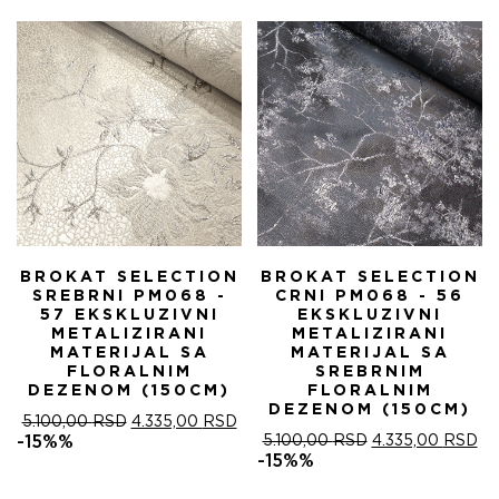
БИЛА:
4.
5.100,00 RSD.
BROKAT SELECTION
BROKAT SELECTION
SREBRNI PM068 -
CRNI PM068 - 56
57 EKSKLUZIVNI
EKSKLUZIVNI
METALIZIRANI
METALIZIRANI
MATERIJAL SA
MATERIJAL SA
FLORALNIM
SREBRNIM
DEZENOM (150CM)
FLORALNIM
DEZENOM (150CM)
ОРИГИНАЛНА
ТРЕНУТНА
5.100,00
RSD
4.335,00
RSD
ЦЕНА
ЦЕНА
ОРИГИНАЛНА
ТР
-15%%
5.100,00
RSD
4.335,00
RSD
ЈЕ
ЈЕ:
ЦЕНА
ЦЕ
-15%%
БИЛА:
4.335,00 RSD.
ЈЕ
ЈЕ:
5.100,00 RSD.
БИЛА:
4.