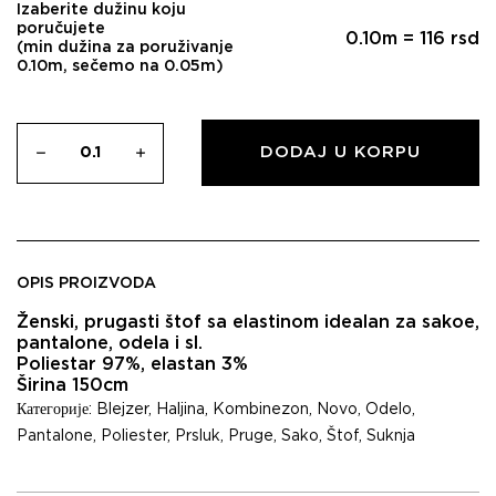
Izaberite dužinu koju
poručujete
0.10
m =
116
rsd
(min dužina za poruživanje
0.10m, sečemo na 0.05m)
DODAJ U KORPU
OPIS PROIZVODA
Ženski, prugasti štof sa elastinom idealan za sakoe,
pantalone, odela i sl.
Poliestar 97%, elastan 3%
Širina 150cm
Категорије:
Blejzer
,
Haljina
,
Kombinezon
,
Novo
,
Odelo
,
Pantalone
,
Poliester
,
Prsluk
,
Pruge
,
Sako
,
Štof
,
Suknja