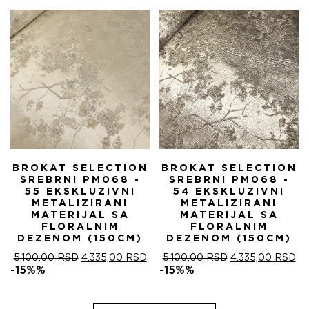
5.100,00 RSD.
BROKAT SELECTION
BROKAT SELECTION
SREBRNI PM068 -
SREBRNI PM068 -
55 EKSKLUZIVNI
54 EKSKLUZIVNI
METALIZIRANI
METALIZIRANI
MATERIJAL SA
MATERIJAL SA
FLORALNIM
FLORALNIM
DEZENOM (150CM)
DEZENOM (150CM)
ОРИГИНАЛНА
ТРЕНУТНА
ОРИГИНАЛНА
ТР
5.100,00
RSD
4.335,00
RSD
5.100,00
RSD
4.335,00
RSD
ЦЕНА
ЦЕНА
ЦЕНА
ЦЕ
-15%%
-15%%
ЈЕ
ЈЕ:
ЈЕ
ЈЕ:
БИЛА:
4.335,00 RSD.
БИЛА:
4.
5.100,00 RSD.
5.100,00 RSD.