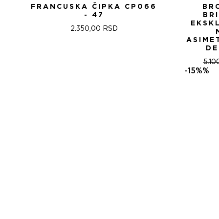
FRANCUSKA ČIPKA CP066
BR
- 47
BR
EKSK
2.350,00
RSD
ASIME
DE
5.10
-15%%