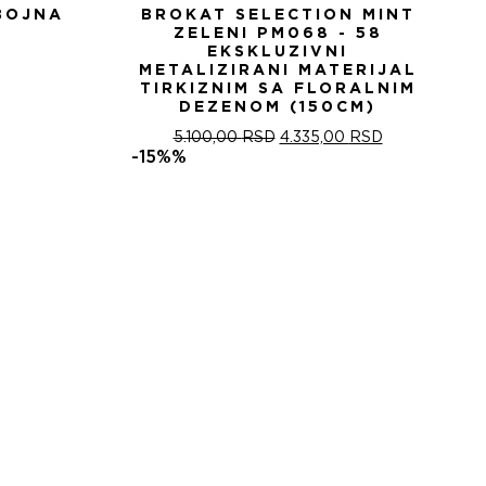
BOJNA
BROKAT SELECTION MINT
ZELENI PM068 - 58
EKSKLUZIVNI
METALIZIRANI MATERIJAL
TIRKIZNIM SA FLORALNIM
DEZENOM (150CM)
ОРИГИНАЛНА
ТРЕНУТНА
5.100,00
RSD
4.335,00
RSD
ЦЕНА
ЦЕНА
-15%%
ЈЕ
ЈЕ:
БИЛА:
4.335,00 RSD
5.100,00 RSD.