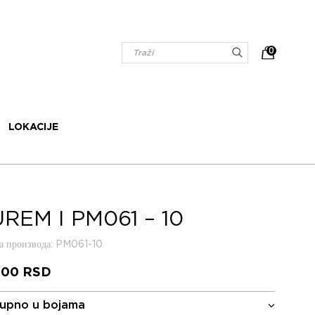
0
LOKACIJE
REM I PM061 – 10
 производа
: PM061-10
,00
RSD
upno u bojama