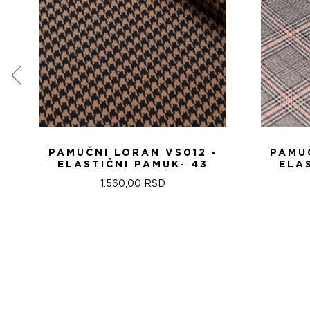
PAMUČNI LORAN VS012 -
PAMUČ
ELASTIČNI PAMUK- 43
ELA
1.560,00
RSD