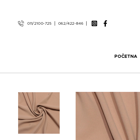
011/2100-725
062/422-846
POČETNA