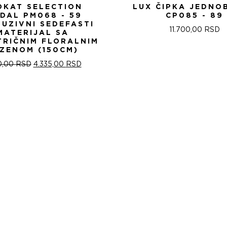
OKAT SELECTION
LUX ČIPKA JEDNO
IDAL PM068 - 59
CP085 - 89
LUZIVNI SEDEFASTI
11.700,00
RSD
MATERIJAL SA
TRIČNIM FLORALNIM
ZENOM (150CM)
ОРИГИНАЛНА
ТРЕНУТНА
0,00
RSD
4.335,00
RSD
ЦЕНА
ЦЕНА
ЈЕ
ЈЕ:
БИЛА:
4.335,00 RSD.
5.100,00 RSD.