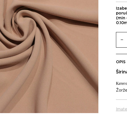
Izabe
poru
(min 
0.10
OPIS
Širi
Катего
Žorže
Imate