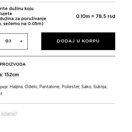
rite dužinu koju
čujete
0.10
m =
78.5
rsd
dužina za poruživanje
m, sečemo na 0.05m)
DODAJ U KORPU
 PROIZVODA
na: 152cm
рије:
Haljina
,
Odelo
,
Pantalone
,
Poliester
,
Sako
,
Suknja
,
t
 pitanja?