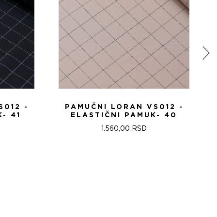
S012 -
PAMUČNI LORAN VS012 -
- 41
ELASTIČNI PAMUK- 40
1.560,00
RSD