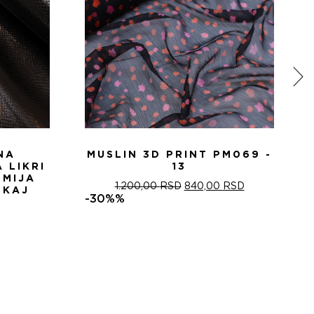
NA
MUSLIN 3D PRINT PM069 -
 LIKRI
13
ZMIJA
ОРИГИНАЛНА
ТРЕНУТНА
1.200,00
RSD
840,00
RSD
SKAJ
ЦЕНА
ЦЕНА
-30%%
ЈЕ
ЈЕ:
БИЛА:
840,00 RSD.
1.200,00 RSD.