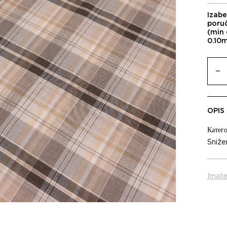
Izabe
poru
(min 
0.10
OPIS
Катего
Sniže
Imate