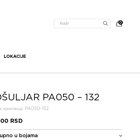
0
LOKACIJE
ŠULJAR PA050 – 132
 производа
: PA050-132
,00
RSD
upno u bojama