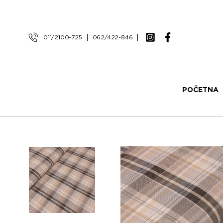
011/2100-725
062/422-846
POČETNA