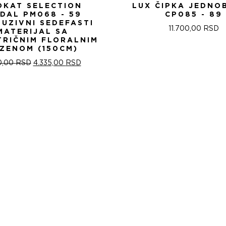
OKAT SELECTION
LUX ČIPKA JEDNO
IDAL PM068 - 59
CP085 - 89
LUZIVNI SEDEFASTI
11.700,00
RSD
MATERIJAL SA
TRIČNIM FLORALNIM
ZENOM (150CM)
ОРИГИНАЛНА
ТРЕНУТНА
0,00
RSD
4.335,00
RSD
ЦЕНА
ЦЕНА
ЈЕ
ЈЕ:
БИЛА:
4.335,00 RSD.
5.100,00 RSD.