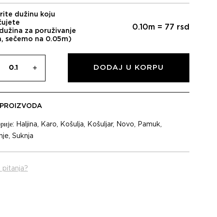
rite dužinu koju
čujete
0.10
m =
77
rsd
dužina za poruživanje
m, sečemo na 0.05m)
DODAJ U KORPU
 PROIZVODA
рије:
Haljina
,
Karo
,
Košulja
,
Košuljar
,
Novo
,
Pamuk
,
nje
,
Suknja
 pitanja?