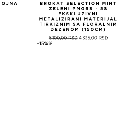
BOJNA
BROKAT SELECTION MINT
ZELENI PM068 - 58
EKSKLUZIVNI
METALIZIRANI MATERIJAL
TIRKIZNIM SA FLORALNIM
DEZENOM (150CM)
ОРИГИНАЛНА
ТРЕНУТНА
5.100,00
RSD
4.335,00
RSD
ЦЕНА
ЦЕНА
-15%%
ЈЕ
ЈЕ:
БИЛА:
4.335,00 RSD
5.100,00 RSD.