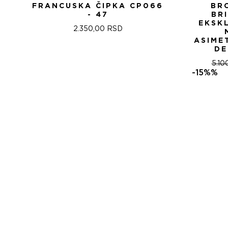
FRANCUSKA ČIPKA CP066
BR
- 47
BR
EKSK
2.350,00
RSD
ASIME
DE
5.10
-15%%