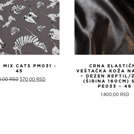
 MIX CATS PM031 -
CRNA ELASTIČ
45
VEŠTAČKA KOŽA NA
– DEZEN REPTIL/
ОРИГИНАЛНА
ТРЕНУТНА
0,00
RSD
570,00
RSD
(ŠIRINA 160CM) 
ЦЕНА
ЦЕНА
PE033 – 46
ЈЕ
ЈЕ:
БИЛА:
570,00 RSD.
1.400,00
RSD
820,00 RSD.