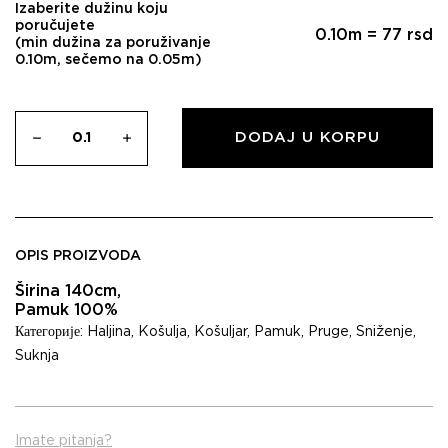
Izaberite dužinu koju
poručujete
0.10
m =
77
rsd
(min dužina za poruživanje
0.10m, sečemo na 0.05m)
DODAJ U KORPU
OPIS PROIZVODA
Širina 140cm,
Pamuk 100%
Категорије:
Haljina
,
Košulja
,
Košuljar
,
Pamuk
,
Pruge
,
Sniženje
,
Suknja
Imate pitanja?