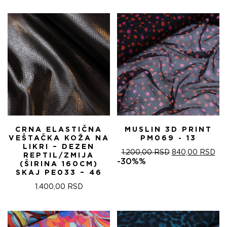
БИЛА:
570,00 RSD.
БИЛА:
570
820,00 RSD.
820,00 RSD.
CRNA ELASTIČNA
MUSLIN 3D PRINT
VEŠTAČKA KOŽA NA
PM069 - 13
LIKRI – DEZEN
ОРИГИНАЛНА
ТР
1.200,00
RSD
840,00
RSD
REPTIL/ZMIJA
ЦЕНА
ЦЕ
-30%%
(ŠIRINA 160CM)
ЈЕ
ЈЕ:
SKAJ PE033 – 46
БИЛА:
840
1.200,00 RSD.
1.400,00
RSD