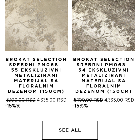
BROKAT SELECTION
BROKAT SELECTION
SREBRNI PM068 -
SREBRNI PM068 -
55 EKSKLUZIVNI
54 EKSKLUZIVNI
METALIZIRANI
METALIZIRANI
MATERIJAL SA
MATERIJAL SA
FLORALNIM
FLORALNIM
DEZENOM (150CM)
DEZENOM (150CM)
ОРИГИНАЛНА
ТРЕНУТНА
ОРИГИНАЛНА
ТР
5.100,00
RSD
4.335,00
RSD
5.100,00
RSD
4.335,00
RSD
ЦЕНА
ЦЕНА
ЦЕНА
ЦЕ
-15%%
-15%%
ЈЕ
ЈЕ:
ЈЕ
ЈЕ:
БИЛА:
4.335,00 RSD.
БИЛА:
4.
5.100,00 RSD.
5.100,00 RSD.
SEE ALL