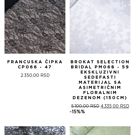
FRANCUSKA ČIPKA
BROKAT SELECTION
CP066 - 47
BRIDAL PM068 - 59
EKSKLUZIVNI
2.350,00
RSD
SEDEFASTI
MATERIJAL SA
ASIMETRIČNIM
FLORALNIM
DEZENOM (150CM)
ОРИГИНАЛНА
ТР
5.100,00
RSD
4.335,00
RSD
ЦЕНА
ЦЕ
-15%%
ЈЕ
ЈЕ:
БИЛА:
4.
5.100,00 RSD.