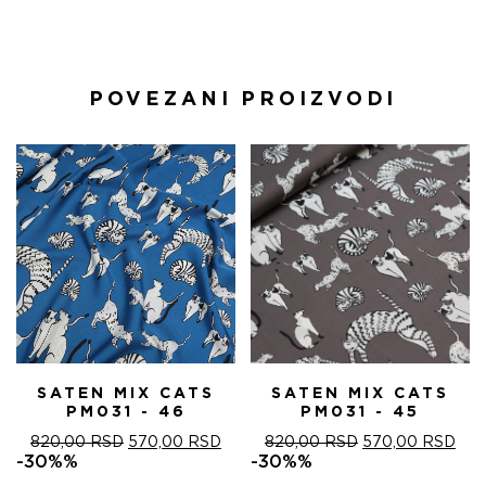
POVEZANI PROIZVODI
SATEN MIX CATS
SATEN MIX CATS
PM031 - 46
PM031 - 45
ОРИГИНАЛНА
ТРЕНУТНА
ОРИГИНАЛНА
ТРЕ
820,00
RSD
570,00
RSD
820,00
RSD
570,00
RSD
ЦЕНА
ЦЕНА
ЦЕНА
ЦЕ
-30%%
-30%%
ЈЕ
ЈЕ:
ЈЕ
ЈЕ: