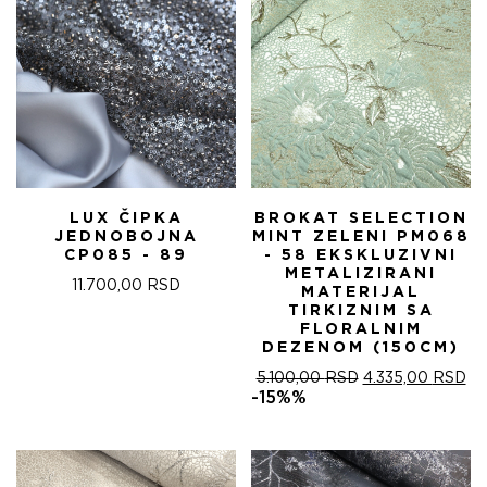
LUX ČIPKA
BROKAT SELECTION
JEDNOBOJNA
MINT ZELENI PM068
CP085 - 89
- 58 EKSKLUZIVNI
METALIZIRANI
11.700,00
RSD
MATERIJAL
TIRKIZNIM SA
FLORALNIM
DEZENOM (150CM)
ОРИГИНАЛНА
ТР
5.100,00
RSD
4.335,00
RSD
ЦЕНА
ЦЕ
-15%%
ЈЕ
ЈЕ:
БИЛА:
4.
5.100,00 RSD.