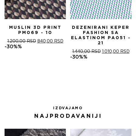
MUSLIN 3D PRINT
DEZENIRANI KEPER
PM069 - 10
FASHION SA
ELASTINOM PA051 -
ОРИГИНАЛНА
ТРЕНУТНА
1.200,00
RSD
840,00
RSD
21
ЦЕНА
ЦЕНА
-30%%
ЈЕ
ЈЕ:
ОРИГИНАЛНА
ТР
1.440,00
RSD
1.010,00
RSD
БИЛА:
840,00 RSD.
ЦЕНА
ЦЕ
-30%%
1.200,00 RSD.
ЈЕ
ЈЕ:
БИЛА:
1.0
1.440,00 RSD.
IZDVAJAMO
NAJPRODAVANIJI