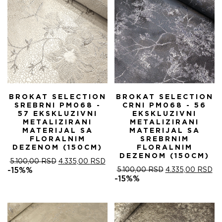
BROKAT SELECTION
BROKAT SELECTION
SREBRNI PM068 -
CRNI PM068 - 56
57 EKSKLUZIVNI
EKSKLUZIVNI
METALIZIRANI
METALIZIRANI
MATERIJAL SA
MATERIJAL SA
FLORALNIM
SREBRNIM
DEZENOM (150CM)
FLORALNIM
DEZENOM (150CM)
ОРИГИНАЛНА
ТРЕНУТНА
5.100,00
RSD
4.335,00
RSD
ЦЕНА
ЦЕНА
ОРИГИНАЛНА
ТР
-15%%
5.100,00
RSD
4.335,00
RSD
ЈЕ
ЈЕ:
ЦЕНА
ЦЕ
-15%%
БИЛА:
4.335,00 RSD.
ЈЕ
ЈЕ:
5.100,00 RSD.
БИЛА:
4.
5.100,00 RSD.