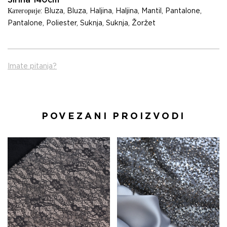
Širina 140cm
Категорије:
Bluza
,
Bluza
,
Haljina
,
Haljina
,
Mantil
,
Pantalone
,
Pantalone
,
Poliester
,
Suknja
,
Suknja
,
Žoržet
Imate pitanja?
POVEZANI PROIZVODI