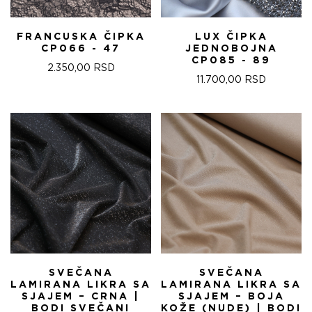
FRANCUSKA ČIPKA
LUX ČIPKA
CP066 - 47
JEDNOBOJNA
CP085 - 89
2.350,00
RSD
11.700,00
RSD
SVEČANA
SVEČANA
LAMIRANA LIKRA SA
LAMIRANA LIKRA SA
SJAJEM – CRNA |
SJAJEM – BOJA
BODI SVEČANI
KOŽE (NUDE) | BODI