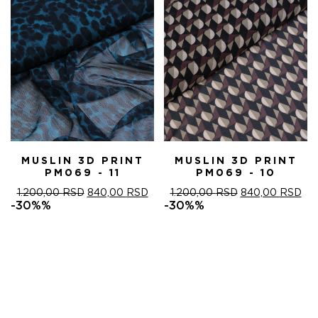
MUSLIN 3D PRINT
MUSLIN 3D PRINT
PM069 - 11
PM069 - 10
ОРИГИНАЛНА
ТРЕНУТНА
ОРИГИНАЛНА
ТР
1.200,00
RSD
840,00
RSD
1.200,00
RSD
840,00
RSD
ЦЕНА
ЦЕНА
ЦЕНА
ЦЕ
-30%%
-30%%
ЈЕ
ЈЕ:
ЈЕ
ЈЕ:
БИЛА:
840,00 RSD.
БИЛА:
840
1.200,00 RSD.
1.200,00 RSD.