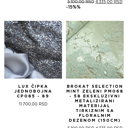
ОРИГИНАЛНА
ТР
5.100,00
RSD
4.335,00
RSD
ЦЕНА
ЦЕ
-15%%
ЈЕ
ЈЕ:
БИЛА:
4.
5.100,00 RSD.
LUX ČIPKA
BROKAT SELECTION
JEDNOBOJNA
MINT ZELENI PM068
CP085 - 89
- 58 EKSKLUZIVNI
METALIZIRANI
11.700,00
RSD
MATERIJAL
TIRKIZNIM SA
FLORALNIM
DEZENOM (150CM)