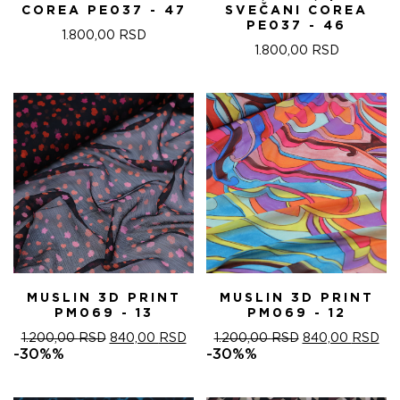
COREA PE037 - 47
SVEČANI COREA
PE037 - 46
1.800,00
RSD
1.800,00
RSD
MUSLIN 3D PRINT
MUSLIN 3D PRINT
PM069 - 13
PM069 - 12
ОРИГИНАЛНА
ТРЕНУТНА
ОРИГИНАЛНА
ТР
1.200,00
RSD
840,00
RSD
1.200,00
RSD
840,00
RSD
ЦЕНА
ЦЕНА
ЦЕНА
ЦЕ
-30%%
-30%%
ЈЕ
ЈЕ:
ЈЕ
ЈЕ:
БИЛА:
840,00 RSD.
БИЛА:
840
1.200,00 RSD.
1.200,00 RSD.