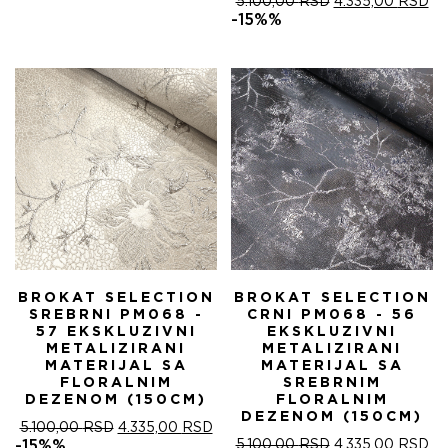
ОРИГИНАЛНА
ТР
5.100,00
RSD
4.335,00
RSD
ЦЕНА
ЦЕ
-15%%
ЈЕ
ЈЕ:
БИЛА:
4.
5.100,00 RSD.
BROKAT SELECTION
BROKAT SELECTION
SREBRNI PM068 -
CRNI PM068 - 56
57 EKSKLUZIVNI
EKSKLUZIVNI
METALIZIRANI
METALIZIRANI
MATERIJAL SA
MATERIJAL SA
FLORALNIM
SREBRNIM
DEZENOM (150CM)
FLORALNIM
DEZENOM (150CM)
ОРИГИНАЛНА
ТРЕНУТНА
5.100,00
RSD
4.335,00
RSD
ЦЕНА
ЦЕНА
ОРИГИНАЛНА
ТР
-15%%
5.100,00
RSD
4.335,00
RSD