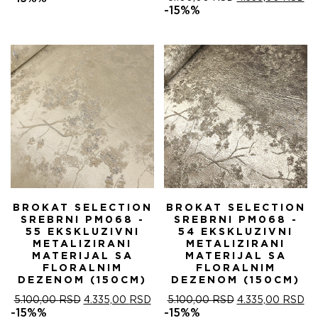
ЈЕ
ЈЕ:
ЦЕНА
ЦЕ
-15%%
БИЛА:
4.335,00 RSD.
ЈЕ
ЈЕ:
5.100,00 RSD.
БИЛА:
4.
5.100,00 RSD.
BROKAT SELECTION
BROKAT SELECTION
SREBRNI PM068 -
SREBRNI PM068 -
55 EKSKLUZIVNI
54 EKSKLUZIVNI
METALIZIRANI
METALIZIRANI
MATERIJAL SA
MATERIJAL SA
FLORALNIM
FLORALNIM
DEZENOM (150CM)
DEZENOM (150CM)
ОРИГИНАЛНА
ТРЕНУТНА
ОРИГИНАЛНА
ТР
5.100,00
RSD
4.335,00
RSD
5.100,00
RSD
4.335,00
RSD
ЦЕНА
ЦЕНА
ЦЕНА
ЦЕ
-15%%
-15%%