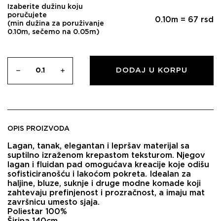
Izaberite dužinu koju
poručujete
0.10
m =
67
rsd
(min dužina za poruživanje
0.10m, sečemo na 0.05m)
DODAJ U KORPU
OPIS PROIZVODA
Lagan, tanak, elegantan i lepršav materijal sa
suptilno izraženom krepastom teksturom. Njegov
lagan i fluidan pad omogućava kreacije koje odišu
sofisticiranošću i lakoćom pokreta. Idealan za
haljine, bluze, suknje i druge modne komade koji
zahtevaju prefinjenost i prozračnost, a imaju mat
završnicu umesto sjaja.
Poliestar 100%