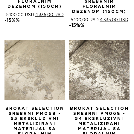
FLORALNIM
SREBRNIM
DEZENOM (150CM)
FLORALNIM
DEZENOM (150CM)
ОРИГИНАЛНА
ТРЕНУТНА
5.100,00
RSD
4.335,00
RSD
ЦЕНА
ЦЕНА
ОРИГИНАЛНА
ТР
-15%%
5.100,00
RSD
4.335,00
RSD
ЈЕ
ЈЕ:
ЦЕНА
ЦЕ
-15%%
БИЛА:
4.335,00 RSD.
ЈЕ
ЈЕ:
5.100,00 RSD.
БИЛА:
4.
5.100,00 RSD.
BROKAT SELECTION
BROKAT SELECTION
SREBRNI PM068 -
SREBRNI PM068 -
55 EKSKLUZIVNI
54 EKSKLUZIVNI
METALIZIRANI
METALIZIRANI
MATERIJAL SA
MATERIJAL SA