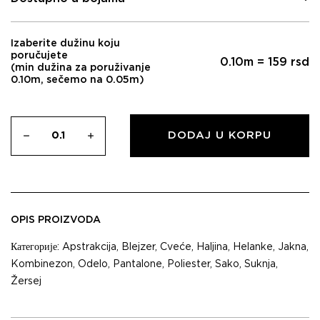
Izaberite dužinu koju
poručujete
0.10
m =
159
rsd
(min dužina za poruživanje
0.10m, sečemo na 0.05m)
DODAJ U KORPU
OPIS PROIZVODA
Категорије:
Apstrakcija
,
Blejzer
,
Cveće
,
Haljina
,
Helanke
,
Jakna
,
Kombinezon
,
Odelo
,
Pantalone
,
Poliester
,
Sako
,
Suknja
,
Žersej