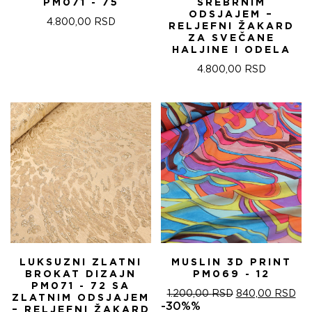
PM071 - 75
SREBRNIM
ODSJAJEM –
4.800,00
RSD
RELJEFNI ŽAKARD
ZA SVEČANE
HALJINE I ODELA
4.800,00
RSD
LUKSUZNI ZLATNI
MUSLIN 3D PRINT
BROKAT DIZAJN
PM069 - 12
PM071 - 72 SA
ОРИГИНАЛНА
ТР
1.200,00
RSD
840,00
RSD
ZLATNIM ODSJAJEM
ЦЕНА
ЦЕ
-30%%
– RELJEFNI ŽAKARD