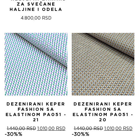
ЈЕ
ЈЕ:
ZA SVEČANE
БИЛА:
840
HALJINE I ODELA
1.200,00 RSD.
4.800,00
RSD
DEZENIRANI KEPER
DEZENIRANI KEPER
FASHION SA
FASHION SA
ELASTINOM PA051 -
ELASTINOM PA051 -
21
20
ОРИГИНАЛНА
ТРЕНУТНА
ОРИГИНАЛНА
ТР
1.440,00
RSD
1.010,00
RSD
1.440,00
RSD
1.010,00
RSD
ЦЕНА
ЦЕНА
ЦЕНА
ЦЕ
-30%%
-30%%