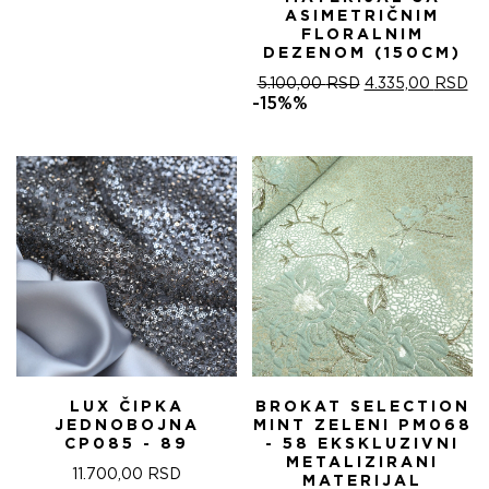
ASIMETRIČNIM
FLORALNIM
DEZENOM (150CM)
ОРИГИНАЛНА
ТР
5.100,00
RSD
4.335,00
RSD
ЦЕНА
ЦЕ
-15%%
ЈЕ
ЈЕ:
БИЛА:
4.
5.100,00 RSD.
LUX ČIPKA
BROKAT SELECTION
JEDNOBOJNA
MINT ZELENI PM068
CP085 - 89
- 58 EKSKLUZIVNI
METALIZIRANI
11.700,00
RSD
MATERIJAL