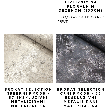
TIRKIZNIM SA
FLORALNIM
DEZENOM (150CM)
ОРИГИНАЛНА
ТР
5.100,00
RSD
4.335,00
RSD
ЦЕНА
ЦЕ
-15%%
ЈЕ
ЈЕ:
БИЛА:
4.
5.100,00 RSD.
BROKAT SELECTION
BROKAT SELECTION
SREBRNI PM068 -
CRNI PM068 - 56
57 EKSKLUZIVNI
EKSKLUZIVNI
METALIZIRANI
METALIZIRANI
MATERIJAL SA
MATERIJAL SA