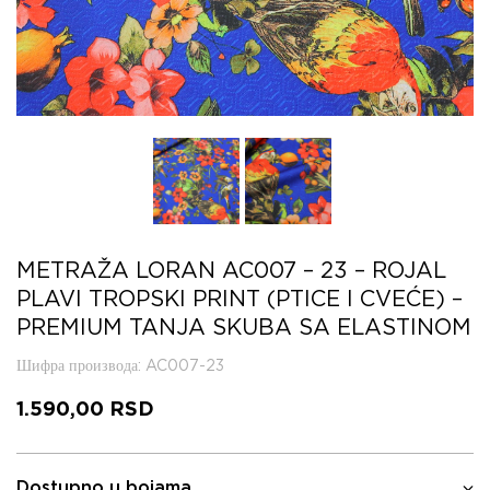
METRAŽA LORAN AC007 – 23 – ROJAL
PLAVI TROPSKI PRINT (PTICE I CVEĆE) –
PREMIUM TANJA SKUBA SA ELASTINOM
Шифра производа
: AC007-23
1.590,00
RSD
Dostupno u bojama