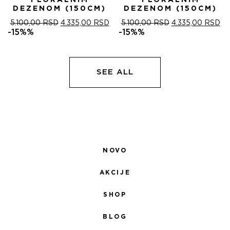
FLORALNIM
FLORALNIM
DEZENOM (150CM)
DEZENOM (150CM)
ОРИГИНАЛНА
ТРЕНУТНА
ОРИГИНАЛНА
ТР
5.100,00
RSD
4.335,00
RSD
5.100,00
RSD
4.335,00
RSD
ЦЕНА
ЦЕНА
ЦЕНА
ЦЕ
-15%%
-15%%
ЈЕ
ЈЕ:
ЈЕ
ЈЕ:
БИЛА:
4.335,00 RSD.
БИЛА:
4.
5.100,00 RSD.
5.100,00 RSD.
SEE ALL
NOVO
AKCIJE
SHOP
BLOG