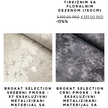
TIRKIZNIM SA
FLORALNIM
DEZENOM (150CM)
ОРИГИНАЛНА
ТР
5.100,00
RSD
4.335,00
RSD
ЦЕНА
ЦЕ
-15%%
ЈЕ
ЈЕ:
БИЛА:
4.
5.100,00 RSD.
BROKAT SELECTION
BROKAT SELECTION
SREBRNI PM068 -
CRNI PM068 - 56
57 EKSKLUZIVNI
EKSKLUZIVNI
METALIZIRANI
METALIZIRANI
MATERIJAL SA
MATERIJAL SA