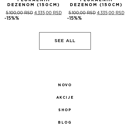
FLORALNIM
FLORALNIM
DEZENOM (150CM)
DEZENOM (150CM)
ОРИГИНАЛНА
ТРЕНУТНА
ОРИГИНАЛНА
ТР
5.100,00
RSD
4.335,00
RSD
5.100,00
RSD
4.335,00
RSD
ЦЕНА
ЦЕНА
ЦЕНА
ЦЕ
-15%%
-15%%
ЈЕ
ЈЕ:
ЈЕ
ЈЕ:
БИЛА:
4.335,00 RSD.
БИЛА:
4.
5.100,00 RSD.
5.100,00 RSD.
SEE ALL
NOVO
AKCIJE
SHOP
BLOG