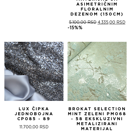
ASIMETRIČNIM
FLORALNIM
DEZENOM (150CM)
ОРИГИНАЛНА
ТР
5.100,00
RSD
4.335,00
RSD
ЦЕНА
ЦЕ
-15%%
ЈЕ
ЈЕ:
БИЛА:
4.
5.100,00 RSD.
LUX ČIPKA
BROKAT SELECTION
JEDNOBOJNA
MINT ZELENI PM068
CP085 - 89
- 58 EKSKLUZIVNI
METALIZIRANI
11.700,00
RSD
MATERIJAL