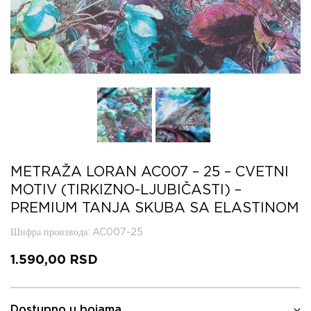
METRAŽA LORAN AC007 – 25 – CVETNI
MOTIV (TIRKIZNO-LJUBIČASTI) –
PREMIUM TANJA SKUBA SA ELASTINOM
Шифра производа
: AC007-25
1.590,00
RSD
Dostupno u bojama