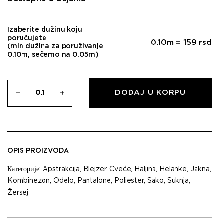
Izaberite dužinu koju
poručujete
0.10
m =
159
rsd
(min dužina za poruživanje
0.10m, sečemo na 0.05m)
DODAJ U KORPU
OPIS PROIZVODA
Категорије:
Apstrakcija
,
Blejzer
,
Cveće
,
Haljina
,
Helanke
,
Jakna
,
Kombinezon
,
Odelo
,
Pantalone
,
Poliester
,
Sako
,
Suknja
,
Žersej