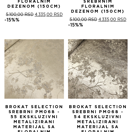
FLORALNIM
SREBRNIM
DEZENOM (150CM)
FLORALNIM
DEZENOM (150CM)
ОРИГИНАЛНА
ТРЕНУТНА
5.100,00
RSD
4.335,00
RSD
ЦЕНА
ЦЕНА
ОРИГИНАЛНА
ТР
-15%%
5.100,00
RSD
4.335,00
RSD
ЈЕ
ЈЕ:
ЦЕНА
ЦЕ
-15%%
БИЛА:
4.335,00 RSD.
ЈЕ
ЈЕ:
5.100,00 RSD.
БИЛА:
4.
5.100,00 RSD.
BROKAT SELECTION
BROKAT SELECTION
SREBRNI PM068 -
SREBRNI PM068 -
55 EKSKLUZIVNI
54 EKSKLUZIVNI
METALIZIRANI
METALIZIRANI
MATERIJAL SA
MATERIJAL SA