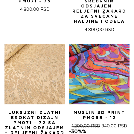
PM071 - 75
SREBRNIM
ODSJAJEM –
4.800,00
RSD
RELJEFNI ŽAKARD
ZA SVEČANE
HALJINE I ODELA
4.800,00
RSD
LUKSUZNI ZLATNI
MUSLIN 3D PRINT
BROKAT DIZAJN
PM069 - 12
PM071 - 72 SA
ОРИГИНАЛНА
ТР
1.200,00
RSD
840,00
RSD
ZLATNIM ODSJAJEM
ЦЕНА
ЦЕ
-30%%
– RELJEFNI ŽAKARD