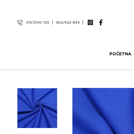
011/2100-725
062/422-846
POČETNA