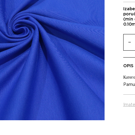
Izabe
poru
(min 
0.10
OPIS
Катего
Pamu
Imate