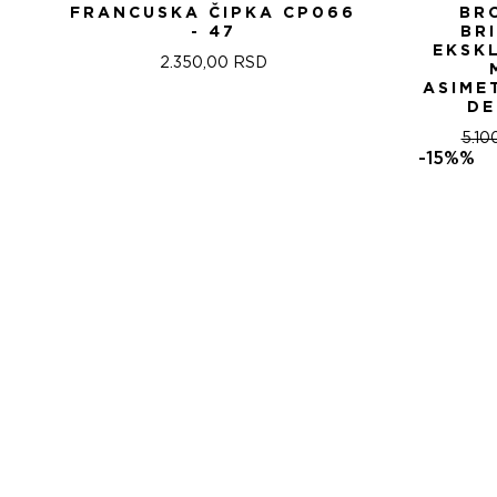
FRANCUSKA ČIPKA CP066
BR
- 47
BR
EKSK
2.350,00
RSD
ASIME
DE
5.10
-15%%