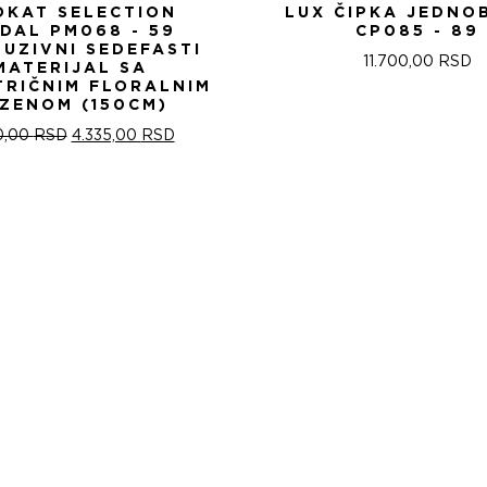
OKAT SELECTION
LUX ČIPKA JEDNO
IDAL PM068 - 59
CP085 - 89
LUZIVNI SEDEFASTI
11.700,00
RSD
MATERIJAL SA
TRIČNIM FLORALNIM
ZENOM (150CM)
ОРИГИНАЛНА
ТРЕНУТНА
0,00
RSD
4.335,00
RSD
ЦЕНА
ЦЕНА
ЈЕ
ЈЕ:
БИЛА:
4.335,00 RSD.
5.100,00 RSD.