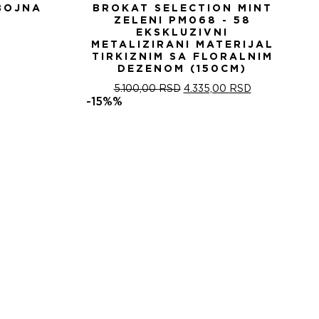
BOJNA
BROKAT SELECTION MINT
ZELENI PM068 - 58
EKSKLUZIVNI
METALIZIRANI MATERIJAL
TIRKIZNIM SA FLORALNIM
DEZENOM (150CM)
ОРИГИНАЛНА
ТРЕНУТНА
5.100,00
RSD
4.335,00
RSD
ЦЕНА
ЦЕНА
-15%%
ЈЕ
ЈЕ:
БИЛА:
4.335,00 RSD
5.100,00 RSD.