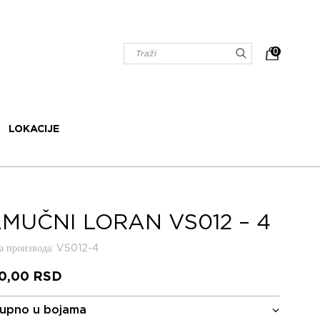
0
LOKACIJE
MUČNI LORAN VS012 – 4
 производа
: VS012-4
60,00
RSD
upno u bojama