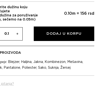
rite dužinu koju
čujete
0.10
m =
156
rsd
dužina za poruživanje
m, sečemo na 0.05m)
DODAJ U KORPU
 PROIZVODA
рије:
Blejzer
,
Haljina
,
Jakna
,
Kombinezon
,
Mešavina
,
k
,
Pantalone
,
Poliester
,
Sako
,
Suknja
,
Žersej
 pitanja?