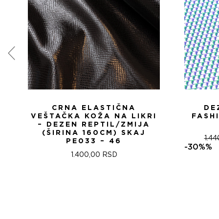
CRNA ELASTIČNA
DE
VEŠTAČKA KOŽA NA LIKRI
FASH
– DEZEN REPTIL/ZMIJA
(ŠIRINA 160CM) SKAJ
1.4
PE033 – 46
-30%%
1.400,00
RSD