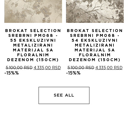
BROKAT SELECTION
BROKAT SELECTION
SREBRNI PM068 -
SREBRNI PM068 -
55 EKSKLUZIVNI
54 EKSKLUZIVNI
METALIZIRANI
METALIZIRANI
MATERIJAL SA
MATERIJAL SA
FLORALNIM
FLORALNIM
DEZENOM (150CM)
DEZENOM (150CM)
ОРИГИНАЛНА
ТРЕНУТНА
ОРИГИНАЛНА
ТР
5.100,00
RSD
4.335,00
RSD
5.100,00
RSD
4.335,00
RSD
ЦЕНА
ЦЕНА
ЦЕНА
ЦЕ
-15%%
-15%%
ЈЕ
ЈЕ:
ЈЕ
ЈЕ:
БИЛА:
4.335,00 RSD.
БИЛА:
4.
5.100,00 RSD.
5.100,00 RSD.
SEE ALL