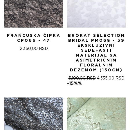
FRANCUSKA ČIPKA
BROKAT SELECTION
CP066 - 47
BRIDAL PM068 - 59
EKSKLUZIVNI
2.350,00
RSD
SEDEFASTI
MATERIJAL SA
ASIMETRIČNIM
FLORALNIM
DEZENOM (150CM)
ОРИГИНАЛНА
ТР
5.100,00
RSD
4.335,00
RSD
ЦЕНА
ЦЕ
-15%%
ЈЕ
ЈЕ:
БИЛА:
4.
5.100,00 RSD.