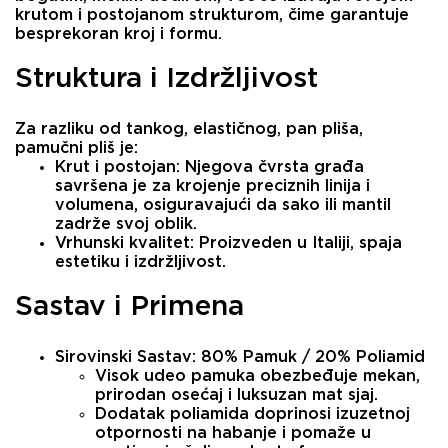
krutom i postojanom strukturom
, čime garantuje
besprekoran kroj i formu.
Struktura i Izdržljivost
Za razliku od tankog, elastičnog, pan pliša,
pamučni pliš je:
Krut i postojan:
Njegova čvrsta građa
savršena je za krojenje preciznih linija i
volumena, osiguravajući da sako ili mantil
zadrže svoj oblik.
Vrhunski kvalitet:
Proizveden u Italiji, spaja
estetiku i izdržljivost.
Sastav i Primena
Sirovinski Sastav:
80% Pamuk / 20% Poliamid
Visok udeo
pamuka
obezbeđuje mekan,
prirodan osećaj i luksuzan mat sjaj.
Dodatak
poliamida
doprinosi izuzetnoj
otpornosti na habanje i pomaže u