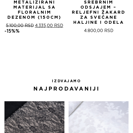
METALIZIRANI
SREBRNIM
MATERIJAL SA
ODSJAJEM –
FLORALNIM
RELJEFNI ŽAKARD
DEZENOM (150CM)
ZA SVEČANE
HALJINE I ODELA
ОРИГИНАЛНА
ТРЕНУТНА
5.100,00
RSD
4.335,00
RSD
ЦЕНА
ЦЕНА
-15%%
4.800,00
RSD
ЈЕ
ЈЕ:
БИЛА:
4.335,00 RSD.
5.100,00 RSD.
IZDVAJAMO
NAJPRODAVANIJI