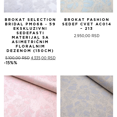
BROKAT SELECTION
BROKAT FASHION
BRIDAL PM068 - 59
SEDEF CVET AC014
EKSKLUZIVNI
– 213
SEDEFASTI
2.950,00
RSD
MATERIJAL SA
ASIMETRIČNIM
FLORALNIM
DEZENOM (150CM)
ОРИГИНАЛНА
ТРЕНУТНА
5.100,00
RSD
4.335,00
RSD
ЦЕНА
ЦЕНА
-15%%
ЈЕ
ЈЕ:
БИЛА:
4.335,00 RSD.
5.100,00 RSD.