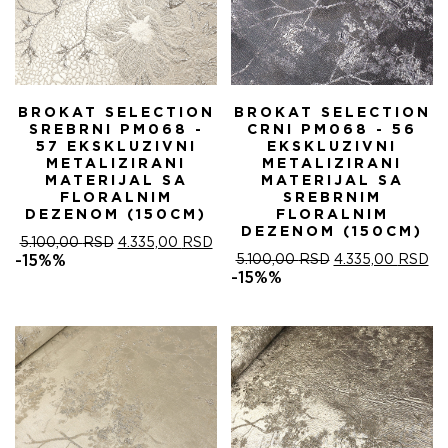
BROKAT SELECTION
BROKAT SELECTION
SREBRNI PM068 -
CRNI PM068 - 56
57 EKSKLUZIVNI
EKSKLUZIVNI
METALIZIRANI
METALIZIRANI
MATERIJAL SA
MATERIJAL SA
FLORALNIM
SREBRNIM
DEZENOM (150CM)
FLORALNIM
DEZENOM (150CM)
ОРИГИНАЛНА
ТРЕНУТНА
5.100,00
RSD
4.335,00
RSD
ЦЕНА
ЦЕНА
ОРИГИНАЛНА
ТР
-15%%
5.100,00
RSD
4.335,00
RSD
ЈЕ
ЈЕ:
ЦЕНА
ЦЕ
-15%%
БИЛА:
4.335,00 RSD.
ЈЕ
ЈЕ:
5.100,00 RSD.
БИЛА:
4.
5.100,00 RSD.