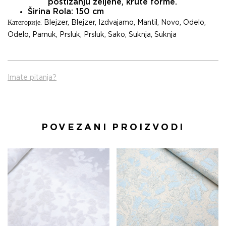
postizanju željene, krute forme.
Širina Rola:
150 cm
Категорије:
Blejzer
,
Blejzer
,
Izdvajamo
,
Mantil
,
Novo
,
Odelo
,
Odelo
,
Pamuk
,
Prsluk
,
Prsluk
,
Sako
,
Suknja
,
Suknja
Imate pitanja?
POVEZANI PROIZVODI