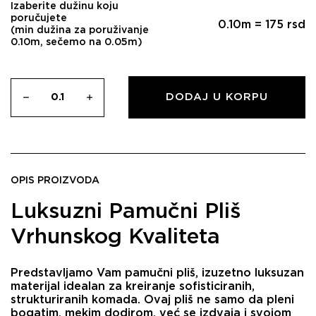
Izaberite dužinu koju
poručujete
0.10
m =
175
rsd
(min dužina za poruživanje
0.10m, sečemo na 0.05m)
DODAJ U KORPU
OPIS PROIZVODA
Luksuzni Pamučni Pliš
Vrhunskog Kvaliteta
Predstavljamo Vam pamučni pliš, izuzetno luksuzan
materijal idealan za kreiranje sofisticiranih,
strukturiranih komada. Ovaj pliš ne samo da pleni
bogatim, mekim dodirom, već se izdvaja i svojom