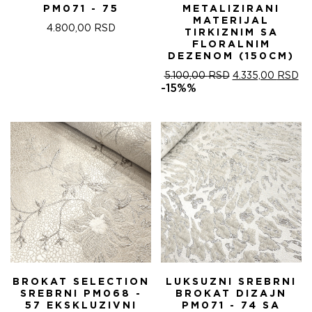
PM071 - 75
METALIZIRANI
MATERIJAL
4.800,00
RSD
TIRKIZNIM SA
FLORALNIM
DEZENOM (150CM)
ОРИГИНАЛНА
ТР
5.100,00
RSD
4.335,00
RSD
ЦЕНА
ЦЕ
-15%%
ЈЕ
ЈЕ:
БИЛА:
4.
5.100,00 RSD.
BROKAT SELECTION
LUKSUZNI SREBRNI
SREBRNI PM068 -
BROKAT DIZAJN
57 EKSKLUZIVNI
PM071 - 74 SA