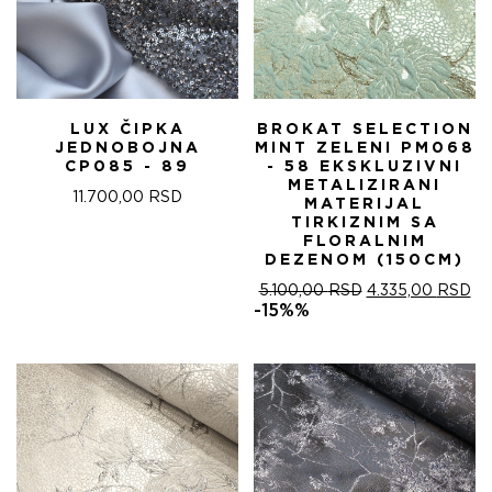
LUX ČIPKA
BROKAT SELECTION
JEDNOBOJNA
MINT ZELENI PM068
CP085 - 89
- 58 EKSKLUZIVNI
METALIZIRANI
11.700,00
RSD
MATERIJAL
TIRKIZNIM SA
FLORALNIM
DEZENOM (150CM)
ОРИГИНАЛНА
ТР
5.100,00
RSD
4.335,00
RSD
ЦЕНА
ЦЕ
-15%%
ЈЕ
ЈЕ:
БИЛА:
4.
5.100,00 RSD.