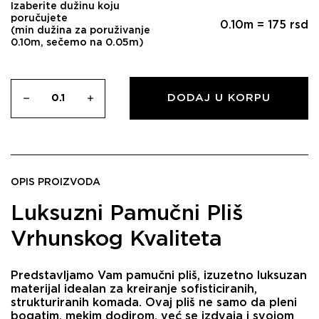
Izaberite dužinu koju
poručujete
0.10
m =
175
rsd
(min dužina za poruživanje
0.10m, sečemo na 0.05m)
DODAJ U KORPU
OPIS PROIZVODA
Luksuzni Pamučni Pliš
Vrhunskog Kvaliteta
Predstavljamo Vam pamučni pliš, izuzetno luksuzan
materijal idealan za kreiranje sofisticiranih,
strukturiranih komada. Ovaj pliš ne samo da pleni
bogatim, mekim dodirom, već se izdvaja i svojom