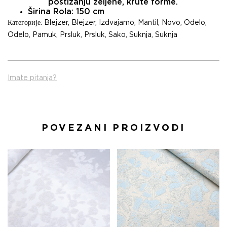
postizanju željene, krute forme.
Širina Rola:
150 cm
Категорије:
Blejzer
,
Blejzer
,
Izdvajamo
,
Mantil
,
Novo
,
Odelo
,
Odelo
,
Pamuk
,
Prsluk
,
Prsluk
,
Sako
,
Suknja
,
Suknja
Imate pitanja?
POVEZANI PROIZVODI