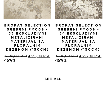
BROKAT SELECTION
BROKAT SELECTION
SREBRNI PM068 -
SREBRNI PM068 -
55 EKSKLUZIVNI
54 EKSKLUZIVNI
METALIZIRANI
METALIZIRANI
MATERIJAL SA
MATERIJAL SA
FLORALNIM
FLORALNIM
DEZENOM (150CM)
DEZENOM (150CM)
ОРИГИНАЛНА
ТРЕНУТНА
ОРИГИНАЛНА
ТР
5.100,00
RSD
4.335,00
RSD
5.100,00
RSD
4.335,00
RSD
ЦЕНА
ЦЕНА
ЦЕНА
ЦЕ
-15%%
-15%%
ЈЕ
ЈЕ:
ЈЕ
ЈЕ:
БИЛА:
4.335,00 RSD.
БИЛА:
4.
5.100,00 RSD.
5.100,00 RSD.
SEE ALL