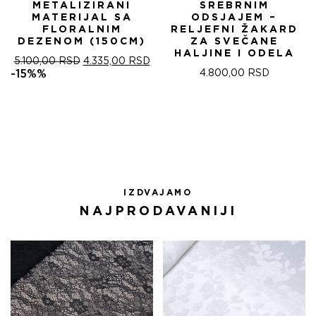
METALIZIRANI
SREBRNIM
MATERIJAL SA
ODSJAJEM –
FLORALNIM
RELJEFNI ŽAKARD
DEZENOM (150CM)
ZA SVEČANE
HALJINE I ODELA
ОРИГИНАЛНА
ТРЕНУТНА
5.100,00
RSD
4.335,00
RSD
ЦЕНА
ЦЕНА
-15%%
4.800,00
RSD
ЈЕ
ЈЕ:
БИЛА:
4.335,00 RSD.
5.100,00 RSD.
IZDVAJAMO
NAJPRODAVANIJI