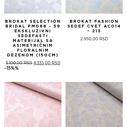
BROKAT SELECTION
BROKAT FASHION
BRIDAL PM068 - 59
SEDEF CVET AC014
EKSKLUZIVNI
– 213
SEDEFASTI
2.950,00
RSD
MATERIJAL SA
ASIMETRIČNIM
FLORALNIM
DEZENOM (150CM)
ОРИГИНАЛНА
ТРЕНУТНА
5.100,00
RSD
4.335,00
RSD
ЦЕНА
ЦЕНА
-15%%
ЈЕ
ЈЕ:
БИЛА:
4.335,00 RSD.
5.100,00 RSD.