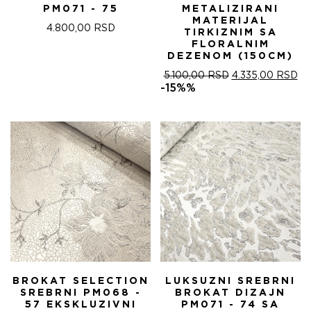
PM071 - 75
METALIZIRANI
MATERIJAL
4.800,00
RSD
TIRKIZNIM SA
FLORALNIM
DEZENOM (150CM)
ОРИГИНАЛНА
ТР
5.100,00
RSD
4.335,00
RSD
ЦЕНА
ЦЕ
-15%%
ЈЕ
ЈЕ:
БИЛА:
4.
5.100,00 RSD.
BROKAT SELECTION
LUKSUZNI SREBRNI
SREBRNI PM068 -
BROKAT DIZAJN
57 EKSKLUZIVNI
PM071 - 74 SA