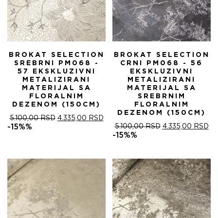
BROKAT SELECTION
BROKAT SELECTION
SREBRNI PM068 -
CRNI PM068 - 56
57 EKSKLUZIVNI
EKSKLUZIVNI
METALIZIRANI
METALIZIRANI
MATERIJAL SA
MATERIJAL SA
FLORALNIM
SREBRNIM
DEZENOM (150CM)
FLORALNIM
DEZENOM (150CM)
ОРИГИНАЛНА
ТРЕНУТНА
5.100,00
RSD
4.335,00
RSD
ЦЕНА
ЦЕНА
ОРИГИНАЛНА
ТР
-15%%
5.100,00
RSD
4.335,00
RSD
ЈЕ
ЈЕ:
ЦЕНА
ЦЕ
-15%%
БИЛА:
4.335,00 RSD.
ЈЕ
ЈЕ:
5.100,00 RSD.
БИЛА:
4.
5.100,00 RSD.