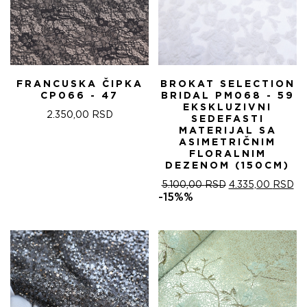
FRANCUSKA ČIPKA
BROKAT SELECTION
CP066 - 47
BRIDAL PM068 - 59
EKSKLUZIVNI
2.350,00
RSD
SEDEFASTI
MATERIJAL SA
ASIMETRIČNIM
FLORALNIM
DEZENOM (150CM)
ОРИГИНАЛНА
ТР
5.100,00
RSD
4.335,00
RSD
ЦЕНА
ЦЕ
-15%%
ЈЕ
ЈЕ:
БИЛА:
4.
5.100,00 RSD.