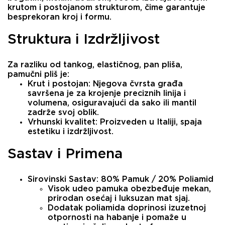
krutom i postojanom strukturom
, čime garantuje
besprekoran kroj i formu.
Struktura i Izdržljivost
Za razliku od tankog, elastičnog, pan pliša,
pamučni pliš je:
Krut i postojan:
Njegova čvrsta građa
savršena je za krojenje preciznih linija i
volumena, osiguravajući da sako ili mantil
zadrže svoj oblik.
Vrhunski kvalitet:
Proizveden u Italiji, spaja
estetiku i izdržljivost.
Sastav i Primena
Sirovinski Sastav:
80% Pamuk / 20% Poliamid
Visok udeo
pamuka
obezbeđuje mekan,
prirodan osećaj i luksuzan mat sjaj.
Dodatak
poliamida
doprinosi izuzetnoj
otpornosti na habanje i pomaže u