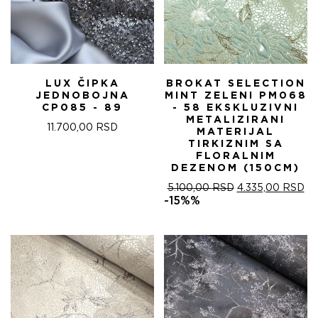
LUX ČIPKA
BROKAT SELECTION
JEDNOBOJNA
MINT ZELENI PM068
CP085 - 89
- 58 EKSKLUZIVNI
METALIZIRANI
11.700,00
RSD
MATERIJAL
TIRKIZNIM SA
FLORALNIM
DEZENOM (150CM)
ОРИГИНАЛНА
ТР
5.100,00
RSD
4.335,00
RSD
ЦЕНА
ЦЕ
-15%%
ЈЕ
ЈЕ:
БИЛА:
4.
5.100,00 RSD.