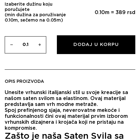
Izaberite dužinu koju
poručujete
0.10
m =
389
rsd
(min dužina za poruživanje
0.10m, sečemo na 0.05m)
DODAJ U KORPU
OPIS PROIZVODA
Unesite vrhunski italijanski stil u svoje kreacije sa
našom saten svilom sa elastinom. Ovaj materijal
predstavlja sam vrh modne metraže.
Spoj prefinjenog sjaja, neverovatne mekoće i
funkcionalnosti čini ovaj materijal prvim izborom
vrhunskih dizajnera i krojača koji ne pristaju na
kompromise.
Zašto je naša Saten Svila sa