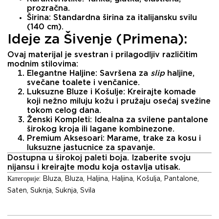
prozračna.
Širina:
Standardna širina za italijansku svilu
(140 cm).
Ideje za Šivenje (Primena):
Ovaj materijal je svestran i prilagodljiv različitim
modnim stilovima:
Elegantne Haljine:
Savršena za
slip
haljine,
svečane toalete i venčanice.
Luksuzne Bluze i Košulje:
Kreirajte komade
koji nežno miluju kožu i pružaju osećaj svežine
tokom celog dana.
Ženski Kompleti:
Idealna za svilene pantalone
širokog kroja ili lagane kombinezone.
Premium Aksesoari:
Marame, trake za kosu i
luksuzne jastucnice za spavanje.
Dostupna u širokoj paleti boja. Izaberite svoju
nijansu i kreirajte modu koja ostavlja utisak.
Категорије:
Bluza
,
Bluza
,
Haljina
,
Haljina
,
Košulja
,
Pantalone
,
Saten
,
Suknja
,
Suknja
,
Svila