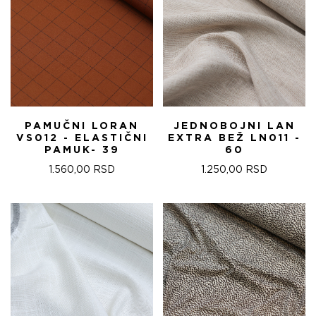
PAMUČNI LORAN
JEDNOBOJNI LAN
VS012 - ELASTIČNI
EXTRA BEŽ LN011 -
PAMUK- 39
60
1.560,00
RSD
1.250,00
RSD