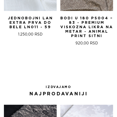
JEDNOBOJNI LAN
BODI U 180 PS004 –
EXTRA PRVA DO
83 - PREMIUM
BELE LN011 - 59
VISKOZNA LIKRA NA
METAR - ANIMAL
1.250,00
RSD
PRINT SITNI
920,00
RSD
IZDVAJAMO
NAJPRODAVANIJI