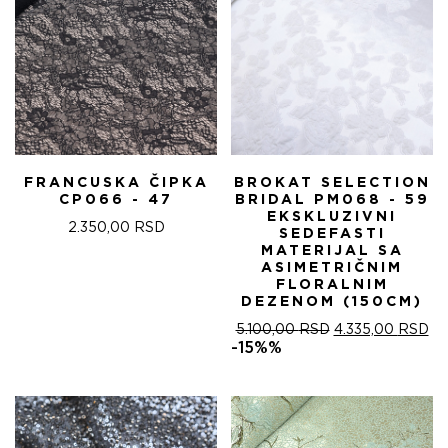
FRANCUSKA ČIPKA
BROKAT SELECTION
CP066 - 47
BRIDAL PM068 - 59
EKSKLUZIVNI
2.350,00
RSD
SEDEFASTI
MATERIJAL SA
ASIMETRIČNIM
FLORALNIM
DEZENOM (150CM)
ОРИГИНАЛНА
ТР
5.100,00
RSD
4.335,00
RSD
ЦЕНА
ЦЕ
-15%%
ЈЕ
ЈЕ:
БИЛА:
4.
5.100,00 RSD.