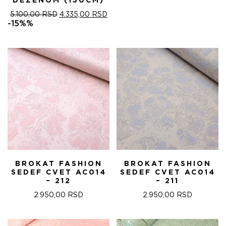
DEZENOM (150CM)
ОРИГИНАЛНА
ТРЕНУТНА
5.100,00
RSD
4.335,00
RSD
ЦЕНА
ЦЕНА
-15%%
ЈЕ
ЈЕ:
БИЛА:
4.335,00 RSD.
5.100,00 RSD.
BROKAT FASHION
BROKAT FASHION
SEDEF CVET AC014
SEDEF CVET AC014
– 212
– 211
2.950,00
RSD
2.950,00
RSD