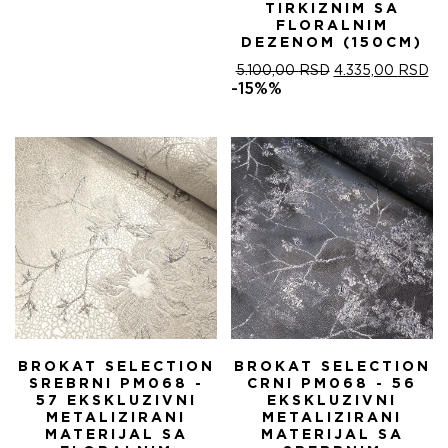
TIRKIZNIM SA
FLORALNIM
DEZENOM (150CM)
ОРИГИНАЛНА
ТР
5.100,00
RSD
4.335,00
RSD
ЦЕНА
ЦЕ
-15%%
ЈЕ
ЈЕ:
БИЛА:
4.
5.100,00 RSD.
BROKAT SELECTION
BROKAT SELECTION
SREBRNI PM068 -
CRNI PM068 - 56
57 EKSKLUZIVNI
EKSKLUZIVNI
METALIZIRANI
METALIZIRANI
MATERIJAL SA
MATERIJAL SA