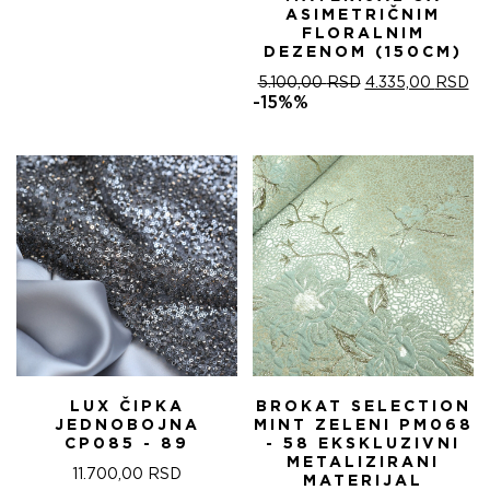
ASIMETRIČNIM
FLORALNIM
DEZENOM (150CM)
ОРИГИНАЛНА
ТР
5.100,00
RSD
4.335,00
RSD
ЦЕНА
ЦЕ
-15%%
ЈЕ
ЈЕ:
БИЛА:
4.
5.100,00 RSD.
LUX ČIPKA
BROKAT SELECTION
JEDNOBOJNA
MINT ZELENI PM068
CP085 - 89
- 58 EKSKLUZIVNI
METALIZIRANI
11.700,00
RSD
MATERIJAL