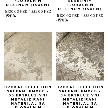
FLORALNIM
SREBRNIM
DEZENOM (150CM)
FLORALNIM
DEZENOM (150CM)
ОРИГИНАЛНА
ТРЕНУТНА
5.100,00
RSD
4.335,00
RSD
ЦЕНА
ЦЕНА
ОРИГИНАЛНА
ТР
-15%%
5.100,00
RSD
4.335,00
RSD
ЈЕ
ЈЕ:
ЦЕНА
ЦЕ
-15%%
БИЛА:
4.335,00 RSD.
ЈЕ
ЈЕ:
5.100,00 RSD.
БИЛА:
4.
5.100,00 RSD.
BROKAT SELECTION
BROKAT SELECTION
SREBRNI PM068 -
SREBRNI PM068 -
55 EKSKLUZIVNI
54 EKSKLUZIVNI
METALIZIRANI
METALIZIRANI
MATERIJAL SA
MATERIJAL SA
FLORALNIM
FLORALNIM