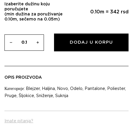
Izaberite dužinu koju
poručujete
0.10
m =
342
rsd
(min dužina za poruživanje
0.10m, sečemo na 0.05m)
DODAJ U KORPU
OPIS PROIZVODA
Категорије:
Blejzer
,
Haljina
,
Novo
,
Odelo
,
Pantalone
,
Poliester
,
Pruge
,
Šljokice
,
Sniženje
,
Suknja
Imate pitanja?