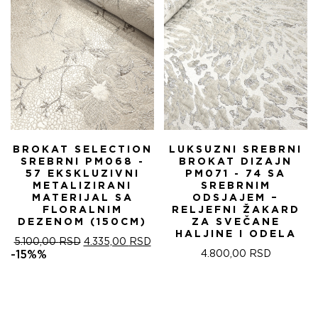
BROKAT SELECTION
LUKSUZNI SREBRNI
SREBRNI PM068 -
BROKAT DIZAJN
57 EKSKLUZIVNI
PM071 - 74 SA
METALIZIRANI
SREBRNIM
MATERIJAL SA
ODSJAJEM –
FLORALNIM
RELJEFNI ŽAKARD
DEZENOM (150CM)
ZA SVEČANE
HALJINE I ODELA
ОРИГИНАЛНА
ТРЕНУТНА
5.100,00
RSD
4.335,00
RSD
ЦЕНА
ЦЕНА
-15%%
4.800,00
RSD
ЈЕ
ЈЕ:
БИЛА:
4.335,00 RSD.
5.100,00 RSD.