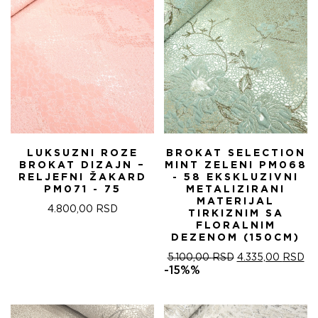
LUKSUZNI ROZE
BROKAT SELECTION
BROKAT DIZAJN –
MINT ZELENI PM068
RELJEFNI ŽAKARD
- 58 EKSKLUZIVNI
PM071 - 75
METALIZIRANI
MATERIJAL
4.800,00
RSD
TIRKIZNIM SA
FLORALNIM
DEZENOM (150CM)
ОРИГИНАЛНА
ТР
5.100,00
RSD
4.335,00
RSD
ЦЕНА
ЦЕ
-15%%
ЈЕ
ЈЕ:
БИЛА:
4.
5.100,00 RSD.