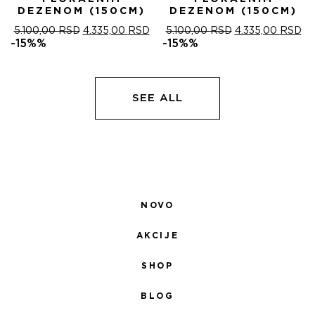
DEZENOM (150CM)
DEZENOM (150CM)
ОРИГИНАЛНА
ТРЕНУТНА
ОРИГИНАЛНА
ТР
5.100,00
RSD
4.335,00
RSD
5.100,00
RSD
4.335,00
RSD
ЦЕНА
ЦЕНА
ЦЕНА
ЦЕ
-15%%
-15%%
ЈЕ
ЈЕ:
ЈЕ
ЈЕ:
БИЛА:
4.335,00 RSD.
БИЛА:
4.
5.100,00 RSD.
5.100,00 RSD.
SEE ALL
NOVO
AKCIJE
SHOP
BLOG