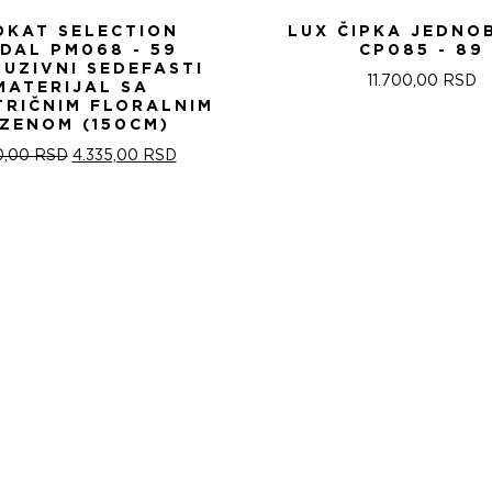
OKAT SELECTION
LUX ČIPKA JEDNO
IDAL PM068 - 59
CP085 - 89
LUZIVNI SEDEFASTI
11.700,00
RSD
MATERIJAL SA
TRIČNIM FLORALNIM
ZENOM (150CM)
ОРИГИНАЛНА
ТРЕНУТНА
0,00
RSD
4.335,00
RSD
ЦЕНА
ЦЕНА
ЈЕ
ЈЕ:
БИЛА:
4.335,00 RSD.
5.100,00 RSD.