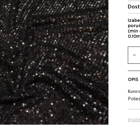
Dost
Izabe
poru
(min 
0.10
OPIS
Катего
Polie
Imate