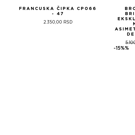
FRANCUSKA ČIPKA CP066
BR
- 47
BR
EKSK
2.350,00
RSD
ASIME
DE
5.10
-15%%