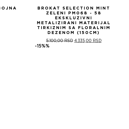
BOJNA
BROKAT SELECTION MINT
ZELENI PM068 - 58
EKSKLUZIVNI
METALIZIRANI MATERIJAL
TIRKIZNIM SA FLORALNIM
DEZENOM (150CM)
ОРИГИНАЛНА
ТРЕНУТНА
5.100,00
RSD
4.335,00
RSD
ЦЕНА
ЦЕНА
-15%%
ЈЕ
ЈЕ:
БИЛА:
4.335,00 RSD
5.100,00 RSD.