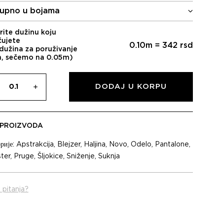
upno u bojama
rite dužinu koju
čujete
0.10
m =
342
rsd
dužina za poruživanje
m, sečemo na 0.05m)
DODAJ U KORPU
 PROIZVODA
рије:
Apstrakcija
,
Blejzer
,
Haljina
,
Novo
,
Odelo
,
Pantalone
,
ster
,
Pruge
,
Šljokice
,
Sniženje
,
Suknja
 pitanja?