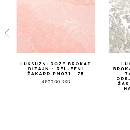
LUKSUZNI ROZE BROKAT
LU
DIZAJN – RELJEFNI
BROKA
ŽAKARD PM071 - 75
7
ODSJ
4.800,00
RSD
ŽAK
H