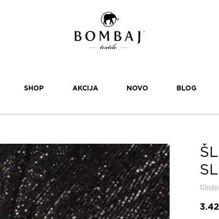
SHOP
AKCIJA
NOVO
BLOG
ŠL
SL
Шифра
3.4