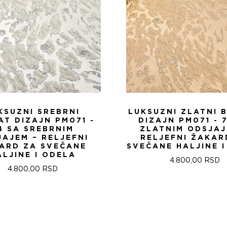
KSUZNI SREBRNI
LUKSUZNI ZLATNI 
T DIZAJN PM071 -
DIZAJN PM071 - 
4 SA SREBRNIM
ZLATNIM ODSJAJ
AJEM – RELJEFNI
RELJEFNI ŽAKAR
ARD ZA SVEČANE
SVEČANE HALJINE 
ALJINE I ODELA
4.800,00
RSD
4.800,00
RSD