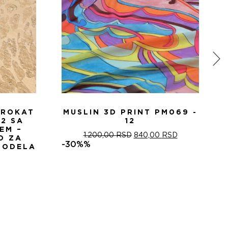
BROKAT
MUSLIN 3D PRINT PM069 -
72 SA
12
EM –
ОРИГИНАЛНА
ТРЕНУТНА
1.200,00
RSD
840,00
RSD
D ZA
ЦЕНА
ЦЕНА
-30%%
I ODELA
ЈЕ
ЈЕ:
БИЛА:
840,00 RSD.
1.200,00 RSD.