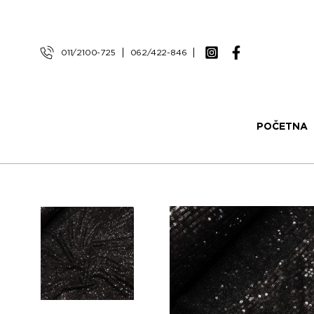
011/2100-725
062/422-846
POČETNA