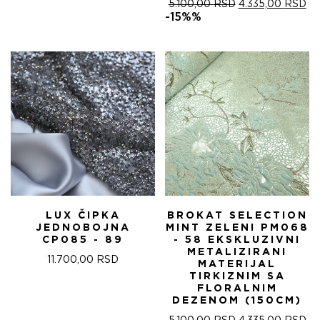
ОРИГИНАЛНА
ТР
5.100,00
RSD
4.335,00
RSD
ЦЕНА
ЦЕ
-15%%
ЈЕ
ЈЕ:
БИЛА:
4.
5.100,00 RSD.
LUX ČIPKA
BROKAT SELECTION
JEDNOBOJNA
MINT ZELENI PM068
CP085 - 89
- 58 EKSKLUZIVNI
METALIZIRANI
11.700,00
RSD
MATERIJAL
TIRKIZNIM SA
FLORALNIM
DEZENOM (150CM)