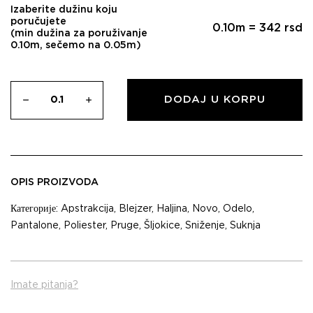
Izaberite dužinu koju
poručujete
0.10
m =
342
rsd
(min dužina za poruživanje
0.10m, sečemo na 0.05m)
DODAJ U KORPU
OPIS PROIZVODA
Категорије:
Apstrakcija
,
Blejzer
,
Haljina
,
Novo
,
Odelo
,
Pantalone
,
Poliester
,
Pruge
,
Šljokice
,
Sniženje
,
Suknja
Imate pitanja?