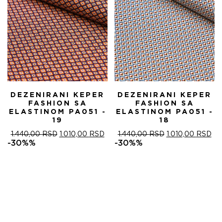
DEZENIRANI KEPER
DEZENIRANI KEPER
FASHION SA
FASHION SA
ELASTINOM PA051 -
ELASTINOM PA051 -
19
18
ОРИГИНАЛНА
ТРЕНУТНА
ОРИГИНАЛНА
ТР
1.440,00
RSD
1.010,00
RSD
1.440,00
RSD
1.010,00
RSD
ЦЕНА
ЦЕНА
ЦЕНА
ЦЕ
-30%%
-30%%
ЈЕ
ЈЕ:
ЈЕ
ЈЕ:
БИЛА:
1.010,00 RSD.
БИЛА:
1.0
1.440,00 RSD.
1.440,00 RSD.