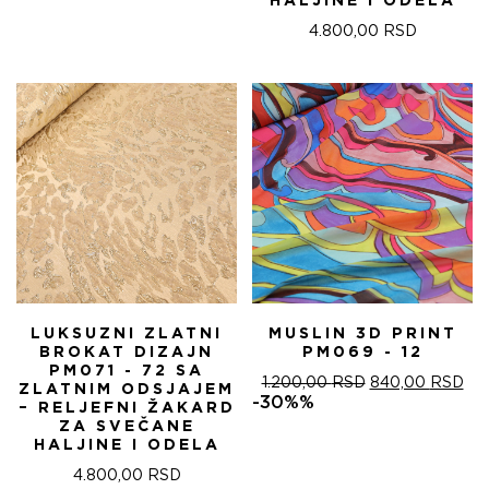
HALJINE I ODELA
4.800,00
RSD
LUKSUZNI ZLATNI
MUSLIN 3D PRINT
BROKAT DIZAJN
PM069 - 12
PM071 - 72 SA
ОРИГИНАЛНА
ТР
1.200,00
RSD
840,00
RSD
ZLATNIM ODSJAJEM
ЦЕНА
ЦЕ
-30%%
– RELJEFNI ŽAKARD
ЈЕ
ЈЕ:
ZA SVEČANE
БИЛА:
840
HALJINE I ODELA
1.200,00 RSD.
4.800,00
RSD