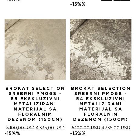
ЈЕ
ЈЕ:
ЦЕНА
ЦЕ
-15%%
БИЛА:
4.335,00 RSD.
ЈЕ
ЈЕ:
5.100,00 RSD.
БИЛА:
4.
5.100,00 RSD.
BROKAT SELECTION
BROKAT SELECTION
SREBRNI PM068 -
SREBRNI PM068 -
55 EKSKLUZIVNI
54 EKSKLUZIVNI
METALIZIRANI
METALIZIRANI
MATERIJAL SA
MATERIJAL SA
FLORALNIM
FLORALNIM
DEZENOM (150CM)
DEZENOM (150CM)
ОРИГИНАЛНА
ТРЕНУТНА
ОРИГИНАЛНА
ТР
5.100,00
RSD
4.335,00
RSD
5.100,00
RSD
4.335,00
RSD
ЦЕНА
ЦЕНА
ЦЕНА
ЦЕ
-15%%
-15%%