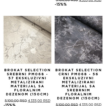
ОРИГИНАЛНА
ТР
5.100,00
RSD
4.335,00
RSD
ЦЕНА
ЦЕ
-15%%
ЈЕ
ЈЕ:
БИЛА:
4.
5.100,00 RSD.
BROKAT SELECTION
BROKAT SELECTION
SREBRNI PM068 -
CRNI PM068 - 56
57 EKSKLUZIVNI
EKSKLUZIVNI
METALIZIRANI
METALIZIRANI
MATERIJAL SA
MATERIJAL SA
FLORALNIM
SREBRNIM
DEZENOM (150CM)
FLORALNIM
DEZENOM (150CM)
ОРИГИНАЛНА
ТРЕНУТНА
5.100,00
RSD
4.335,00
RSD
ЦЕНА
ЦЕНА
ОРИГИНАЛНА
ТР
-15%%
5.100,00
RSD
4.335,00
RSD