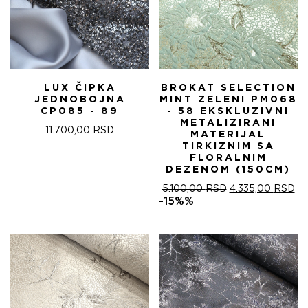
LUX ČIPKA
BROKAT SELECTION
JEDNOBOJNA
MINT ZELENI PM068
CP085 - 89
- 58 EKSKLUZIVNI
METALIZIRANI
11.700,00
RSD
MATERIJAL
TIRKIZNIM SA
FLORALNIM
DEZENOM (150CM)
ОРИГИНАЛНА
ТР
5.100,00
RSD
4.335,00
RSD
ЦЕНА
ЦЕ
-15%%
ЈЕ
ЈЕ:
БИЛА:
4.
5.100,00 RSD.