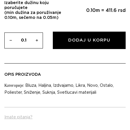
Izaberite dužinu koju
poručujete
0.10
m =
411.6
rsd
(min dužina za poruživanje
0.10m, sečemo na 0.05m)
DODAJ U KORPU
OPIS PROIZVODA
Категорије:
Bluza
,
Haljina
,
Izdvajamo
,
Likra
,
Novo
,
Ostalo
,
Poliester
,
Sniženje
,
Suknja
,
Svetlucavi materijali
Imate pitanja?