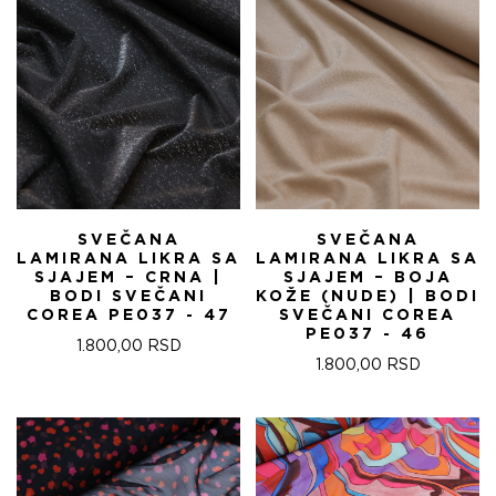
SVEČANA
SVEČANA
LAMIRANA LIKRA SA
LAMIRANA LIKRA SA
SJAJEM – CRNA |
SJAJEM – BOJA
BODI SVEČANI
KOŽE (NUDE) | BODI
COREA PE037 - 47
SVEČANI COREA
PE037 - 46
1.800,00
RSD
1.800,00
RSD