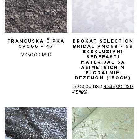
FRANCUSKA ČIPKA
BROKAT SELECTION
CP066 - 47
BRIDAL PM068 - 59
EKSKLUZIVNI
2.350,00
RSD
SEDEFASTI
MATERIJAL SA
ASIMETRIČNIM
FLORALNIM
DEZENOM (150CM)
ОРИГИНАЛНА
ТР
5.100,00
RSD
4.335,00
RSD
ЦЕНА
ЦЕ
-15%%
ЈЕ
ЈЕ:
БИЛА:
4.
5.100,00 RSD.