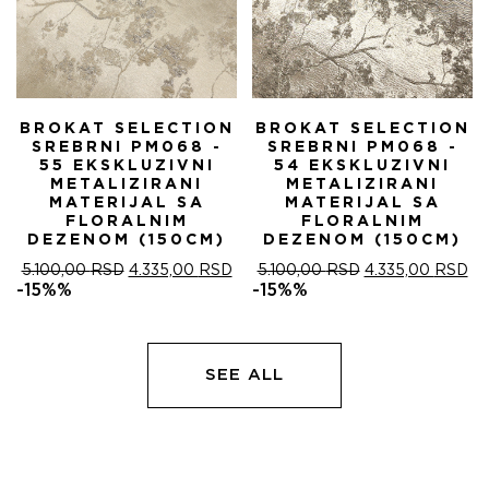
BROKAT SELECTION
BROKAT SELECTION
SREBRNI PM068 -
SREBRNI PM068 -
55 EKSKLUZIVNI
54 EKSKLUZIVNI
METALIZIRANI
METALIZIRANI
MATERIJAL SA
MATERIJAL SA
FLORALNIM
FLORALNIM
DEZENOM (150CM)
DEZENOM (150CM)
ОРИГИНАЛНА
ТРЕНУТНА
ОРИГИНАЛНА
ТР
5.100,00
RSD
4.335,00
RSD
5.100,00
RSD
4.335,00
RSD
ЦЕНА
ЦЕНА
ЦЕНА
ЦЕ
-15%%
-15%%
ЈЕ
ЈЕ:
ЈЕ
ЈЕ:
БИЛА:
4.335,00 RSD.
БИЛА:
4.
5.100,00 RSD.
5.100,00 RSD.
SEE ALL