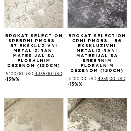
BROKAT SELECTION
BROKAT SELECTION
SREBRNI PM068 -
CRNI PM068 - 56
57 EKSKLUZIVNI
EKSKLUZIVNI
METALIZIRANI
METALIZIRANI
MATERIJAL SA
MATERIJAL SA
FLORALNIM
SREBRNIM
DEZENOM (150CM)
FLORALNIM
DEZENOM (150CM)
ОРИГИНАЛНА
ТРЕНУТНА
5.100,00
RSD
4.335,00
RSD
ЦЕНА
ЦЕНА
ОРИГИНАЛНА
ТР
-15%%
5.100,00
RSD
4.335,00
RSD
ЈЕ
ЈЕ:
ЦЕНА
ЦЕ
-15%%
БИЛА:
4.335,00 RSD.
ЈЕ
ЈЕ:
5.100,00 RSD.
БИЛА:
4.
5.100,00 RSD.