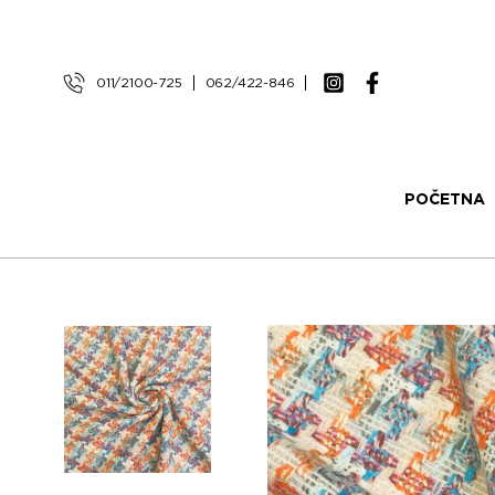
011/2100-725
062/422-846
POČETNA