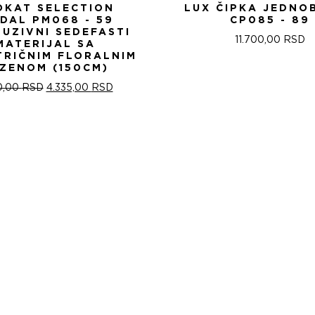
OKAT SELECTION
LUX ČIPKA JEDNO
IDAL PM068 - 59
CP085 - 89
LUZIVNI SEDEFASTI
11.700,00
RSD
MATERIJAL SA
TRIČNIM FLORALNIM
ZENOM (150CM)
ОРИГИНАЛНА
ТРЕНУТНА
0,00
RSD
4.335,00
RSD
ЦЕНА
ЦЕНА
ЈЕ
ЈЕ:
БИЛА:
4.335,00 RSD.
5.100,00 RSD.