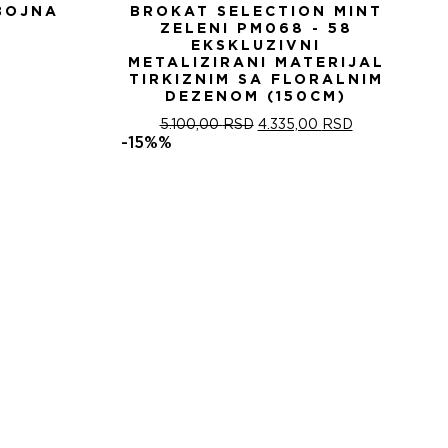
BOJNA
BROKAT SELECTION MINT
ZELENI PM068 - 58
EKSKLUZIVNI
METALIZIRANI MATERIJAL
TIRKIZNIM SA FLORALNIM
DEZENOM (150CM)
ОРИГИНАЛНА
ТРЕНУТНА
5.100,00
RSD
4.335,00
RSD
ЦЕНА
ЦЕНА
-15%%
ЈЕ
ЈЕ:
БИЛА:
4.335,00 RSD
5.100,00 RSD.