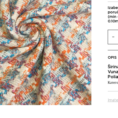
Izabe
poru
(min 
0.10
OPIS
Širi
Vuna
Poli
Катего
Imate