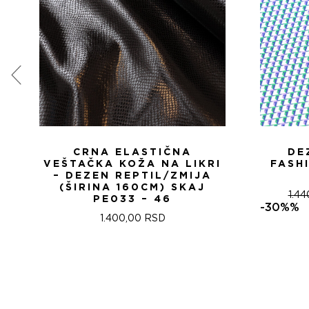
CRNA ELASTIČNA
DE
VEŠTAČKA KOŽA NA LIKRI
FASH
– DEZEN REPTIL/ZMIJA
(ŠIRINA 160CM) SKAJ
1.4
PE033 – 46
-30%%
1.400,00
RSD