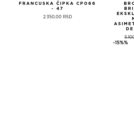
FRANCUSKA ČIPKA CP066
BR
- 47
BR
EKSK
2.350,00
RSD
ASIME
DE
5.10
-15%%