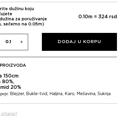
rite dužinu koju
čujete
0.10
m =
324
rsd
dužina za poruživanje
m, sečemo na 0.05m)
DODAJ U KORPU
 PROIZVODA
na 150cm
 80%,
amid 20%
рије:
Blejzer
,
Bukle-tvid
,
Haljina
,
Karo
,
Mešavina
,
Suknja
 pitanja?