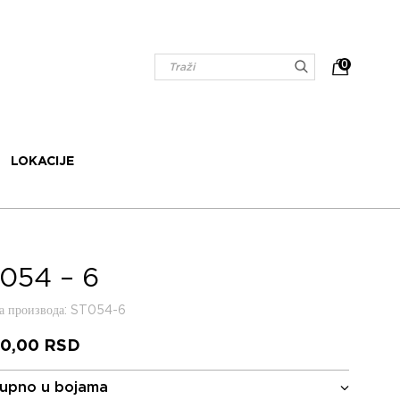
0
LOKACIJE
054 – 6
 производа
: ST054-6
40,00
RSD
upno u bojama