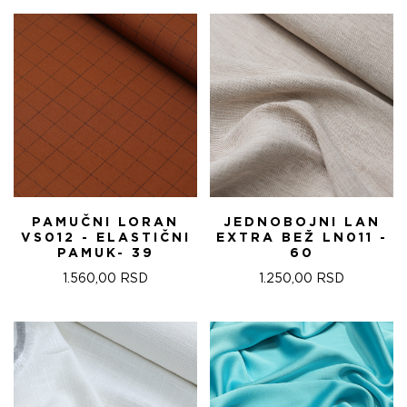
PAMUČNI LORAN
JEDNOBOJNI LAN
VS012 - ELASTIČNI
EXTRA BEŽ LN011 -
PAMUK- 39
60
1.560,00
RSD
1.250,00
RSD