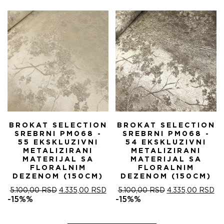
5.100,00 RSD.
БИЛА:
4.
5.100,00 RSD.
BROKAT SELECTION
BROKAT SELECTION
SREBRNI PM068 -
SREBRNI PM068 -
55 EKSKLUZIVNI
54 EKSKLUZIVNI
METALIZIRANI
METALIZIRANI
MATERIJAL SA
MATERIJAL SA
FLORALNIM
FLORALNIM
DEZENOM (150CM)
DEZENOM (150CM)
ОРИГИНАЛНА
ТРЕНУТНА
ОРИГИНАЛНА
ТР
5.100,00
RSD
4.335,00
RSD
5.100,00
RSD
4.335,00
RSD
ЦЕНА
ЦЕНА
ЦЕНА
ЦЕ
-15%%
-15%%
ЈЕ
ЈЕ:
ЈЕ
ЈЕ:
БИЛА:
4.335,00 RSD.
БИЛА:
4.