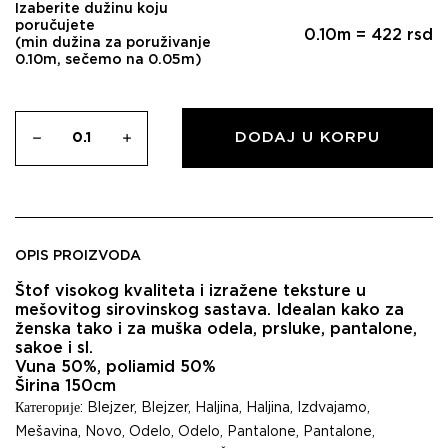
Izaberite dužinu koju
poručujete
0.10
m =
422
rsd
(min dužina za poruživanje
0.10m, sečemo na 0.05m)
DODAJ U KORPU
OPIS PROIZVODA
Štof visokog kvaliteta i izražene teksture u
mešovitog sirovinskog sastava. Idealan kako za
ženska tako i za muška odela, prsluke, pantalone,
sakoe i sl.
Vuna 50%, poliamid 50%
Širina 150cm
Категорије:
Blejzer
,
Blejzer
,
Haljina
,
Haljina
,
Izdvajamo
,
Mešavina
,
Novo
,
Odelo
,
Odelo
,
Pantalone
,
Pantalone
,