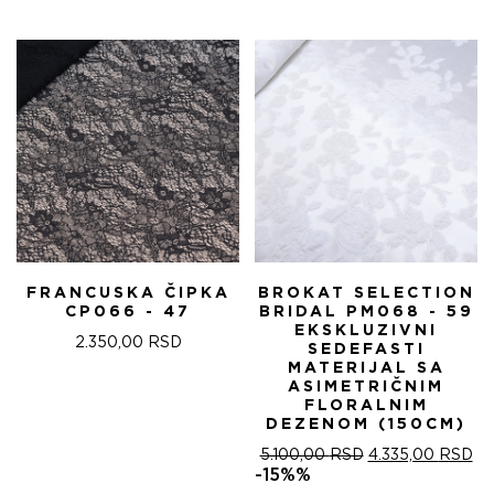
FRANCUSKA ČIPKA
BROKAT SELECTION
CP066 - 47
BRIDAL PM068 - 59
EKSKLUZIVNI
2.350,00
RSD
SEDEFASTI
MATERIJAL SA
ASIMETRIČNIM
FLORALNIM
DEZENOM (150CM)
ОРИГИНАЛНА
ТР
5.100,00
RSD
4.335,00
RSD
ЦЕНА
ЦЕ
-15%%
ЈЕ
ЈЕ: