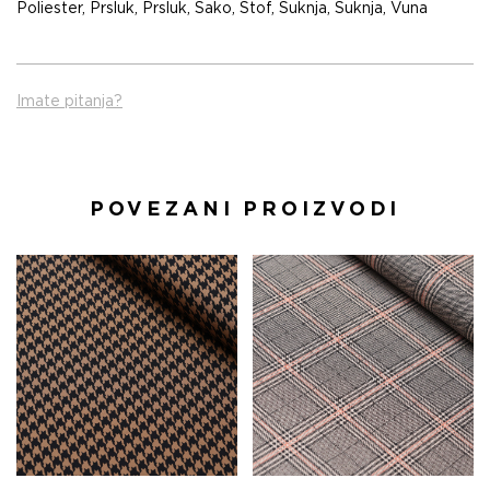
Poliester
,
Prsluk
,
Prsluk
,
Sako
,
Štof
,
Suknja
,
Suknja
,
Vuna
Imate pitanja?
POVEZANI PROIZVODI