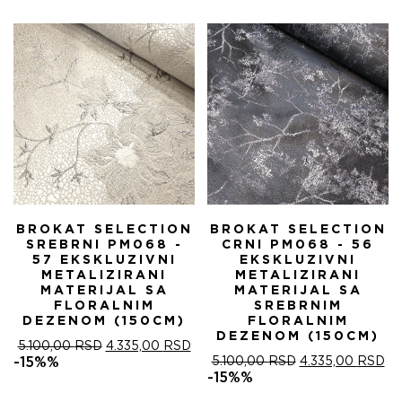
БИЛА:
4.
5.100,00 RSD.
BROKAT SELECTION
BROKAT SELECTION
SREBRNI PM068 -
CRNI PM068 - 56
57 EKSKLUZIVNI
EKSKLUZIVNI
METALIZIRANI
METALIZIRANI
MATERIJAL SA
MATERIJAL SA
FLORALNIM
SREBRNIM
DEZENOM (150CM)
FLORALNIM
DEZENOM (150CM)
ОРИГИНАЛНА
ТРЕНУТНА
5.100,00
RSD
4.335,00
RSD
ЦЕНА
ЦЕНА
ОРИГИНАЛНА
ТР
-15%%
5.100,00
RSD
4.335,00
RSD
ЈЕ
ЈЕ:
ЦЕНА
ЦЕ
-15%%
БИЛА:
4.335,00 RSD.
ЈЕ
ЈЕ: