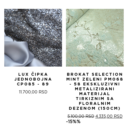
БИЛА:
4.
5.100,00 RSD.
LUX ČIPKA
BROKAT SELECTION
JEDNOBOJNA
MINT ZELENI PM068
CP085 - 89
- 58 EKSKLUZIVNI
METALIZIRANI
11.700,00
RSD
MATERIJAL
TIRKIZNIM SA
FLORALNIM
DEZENOM (150CM)
ОРИГИНАЛНА
ТР
5.100,00
RSD
4.335,00
RSD
ЦЕНА
ЦЕ
-15%%
ЈЕ
ЈЕ: